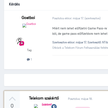
Kérdés
Goatboi
Posztolva ekkor:
május 17.
(szerkesztve)
Miért nem lehet előfizetni Game Pass-re T
ból, de game pass előfizetésre nem lehet 
Szerkesztve ekkor:
május 17.
Szerkesztő: NTib
Ütközik a Telekom Fórum Felhasználási feltéte
Tag
1
Telekom szakértő
Posztolva:
május 18.
0