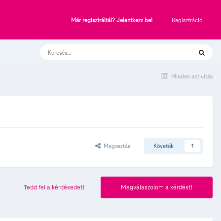
Regisztráció
Már regisztráltál? Jelentkezz be!
Minden aktivitás
Megosztás
Követők
1
Tedd fel a kérdésedet!
Megválaszolom a kérdést!