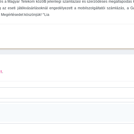
t és a Magyar Telekom közötti jelenlegi számlázási és szerződéses megállapodás 
g az eseti játékvásárlásoknál engedélyezett a mobilszolgáltatói számlázás, a
. Megértésedet köszönjük! ^Lia
tt
.