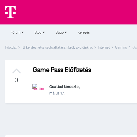
Fórum
Blog
Súgó
Keresés
Főoldal
Itt kérdezhetsz szolgáltatásainkról, akcióinkról
Internet
Gaming
Ga
Game Pass Előfizetés
0
Goatboi
kérdezte,
május 17.