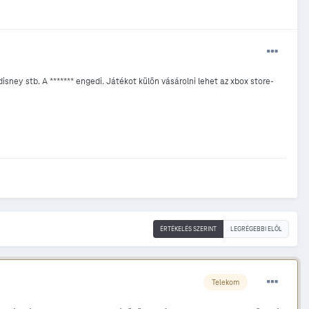
ney stb. A ******* engedi. Játékot külön vásárolni lehet az xbox store-
ÉRTÉKELÉS SZERINT
LEGRÉGEBBI ELÖL
Telekom