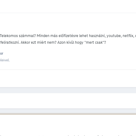
elekomos számmal? Minden más előfizetésre lehet használni, youtube, netflix, dis
feliratkozni. Akkor ezt miért nem? Azon kívül hogy "mert csak"?
or
leivel.