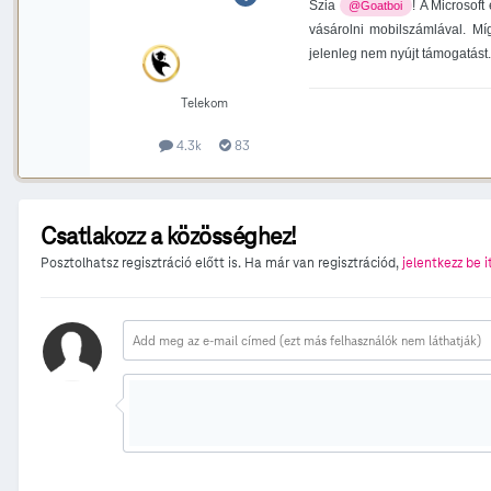
Szia
! A Microsof
@Goatboi
vásárolni mobilszámlával. Mí
jelenleg nem nyújt támogatást
Telekom
4.3k
83
Csatlakozz a közösséghez!
Posztolhatsz regisztráció előtt is. Ha már van regisztrációd,
jelentkezz be i