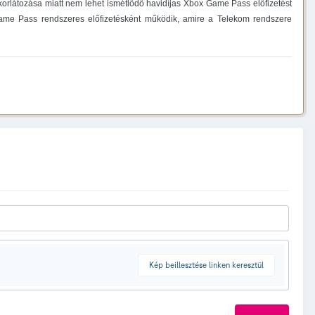
korlátozása miatt nem lehet ismétlődő havidíjas Xbox Game Pass előfizetést
 Game Pass rendszeres előfizetésként működik, amire a Telekom rendszere
Kép beillesztése linken keresztül