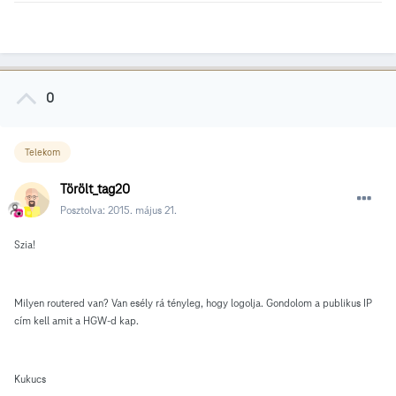
0
Telekom
Törölt_tag20
Posztolva:
2015. május 21.
Szia!
Milyen routered van? Van esély rá tényleg, hogy logolja. Gondolom a publikus IP
cím kell amit a HGW-d kap.
Kukucs