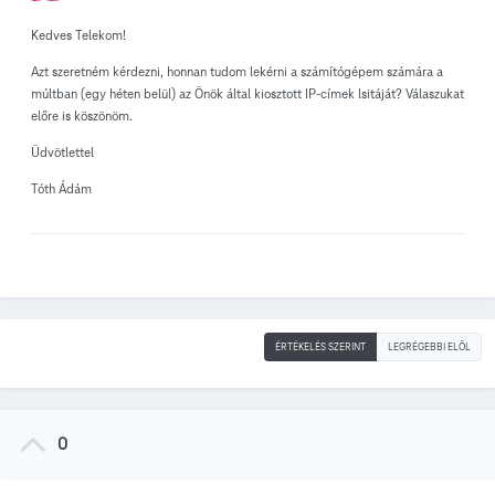
Kedves Telekom!
Azt szeretném kérdezni, honnan tudom lekérni a számítógépem számára a
múltban (egy héten belül) az Önök által kiosztott IP-címek lsitáját?
Válaszukat
előre is köszönöm.
Üdvötlettel
Tóth Ádám
ÉRTÉKELÉS SZERINT
LEGRÉGEBBI ELÖL
0