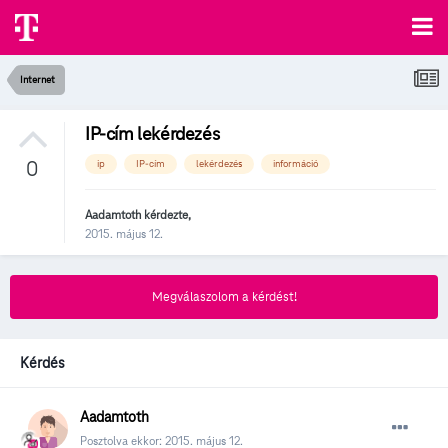
Internet
IP-cím lekérdezés
0
ip
IP-cím
lekérdezés
információ
Aadamtoth
kérdezte,
2015. május 12.
Megválaszolom a kérdést!
Kérdés
Aadamtoth
Posztolva ekkor:
2015. május 12.