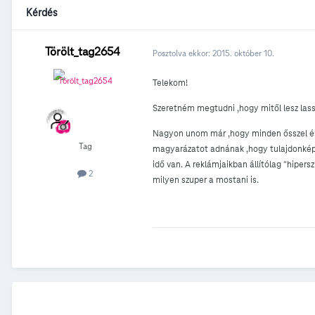
Kérdés
Törölt_tag2654
Posztolva ekkor:
2015. október 10.
Telekom!
Szeretném megtudni ,hogy mitől lesz lass
Nagyon unom már ,hogy minden ősszel és t
Tag
magyarázatot adnának ,hogy tulajdonképpe
idő van. A reklámjaikban állítólag "hiper
2
milyen szuper a mostani is.