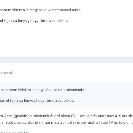
,hanem vidéken is,megspékelve netszakadásokkal.
l tojnak,a lényeg,hogy tömd a zsebüket.
rkesztve)
hiba,hanem vidéken is,megspékelve netszakadásokkal.
asról tojnak,a lényeg,hogy tömd a zsebüket.
3 éve (globálisan mindenkit érintő hibán kívül, ami a 3 év alatt max 4-5 óra kie
amiből a bejelentés után már másnap hoztak is egy újat, a többi TV és telefon pr