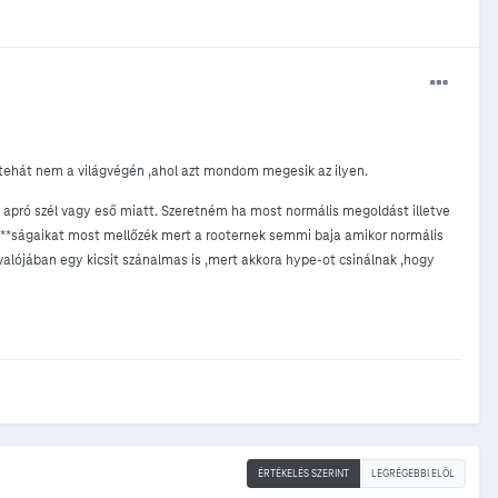
 tehát nem a világvégén ,ahol azt mondom megesik az ilyen.
 apró szél vagy eső miatt. Szeretném ha most normális megoldást illetve
*****ságaikat most mellőzék mert a rooternek semmi baja amikor normális
valójában egy kicsit szánalmas is ,mert akkora hype-ot csinálnak ,hogy
ÉRTÉKELÉS SZERINT
LEGRÉGEBBI ELÖL