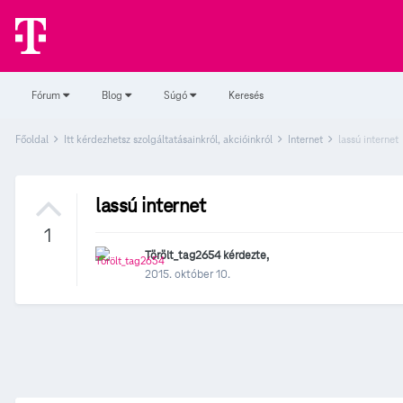
Fórum
Blog
Súgó
Keresés
Főoldal
Itt kérdezhetsz szolgáltatásainkról, akcióinkról
Internet
lassú internet
lassú internet
1
Törölt_tag2654
kérdezte,
2015. október 10.