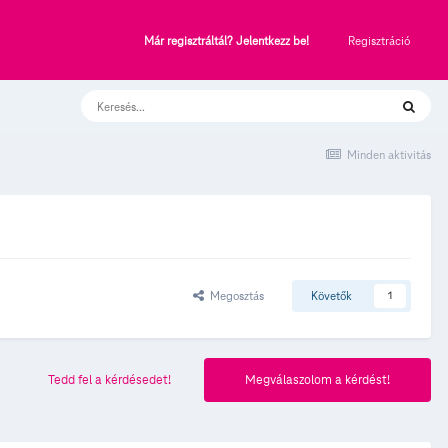
Regisztráció
Már regisztráltál? Jelentkezz be!
Minden aktivitás
Megosztás
Követők
1
Tedd fel a kérdésedet!
Megválaszolom a kérdést!