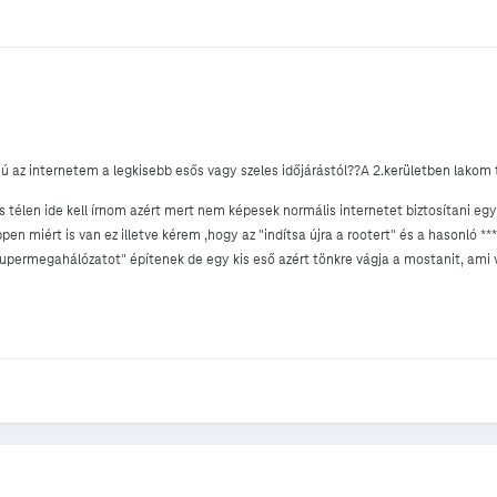
ú az internetem a legkisebb esős vagy szeles időjárástól??A 2.kerületben lakom
élen ide kell írnom azért mert nem képesek normális internetet biztosítani egy
n miért is van ez illetve kérem ,hogy az "indítsa újra a rootert" és a hasonló 
szupermegahálózatot" építenek de egy kis eső azért tönkre vágja a mostanit, ami 