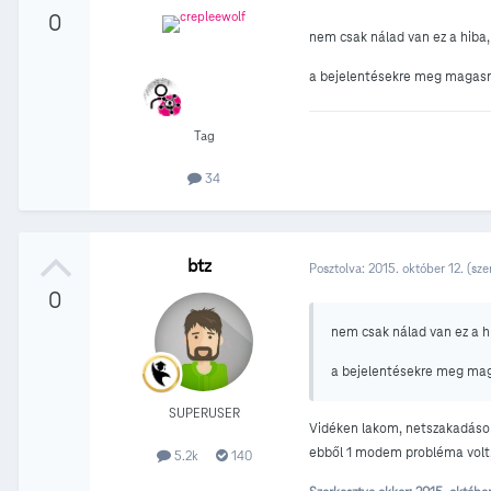
0
nem csak nálad van ez a hiba
a bejelentésekre meg magasró
Tag
34
btz
Posztolva:
2015. október 12.
(sze
0
nem csak nálad van ez a 
a bejelentésekre meg mag
SUPERUSER
Vidéken lakom, netszakadásom 
ebből 1 modem probléma volt, 
5.2k
140