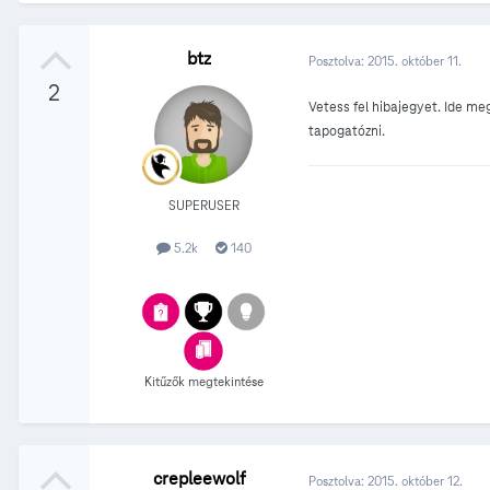
btz
Posztolva:
2015. október 11.
2
Vetess fel hibajegyet. Ide m
tapogatózni.
SUPERUSER
5.2k
140
Kitűzők megtekintése
crepleewolf
Posztolva:
2015. október 12.