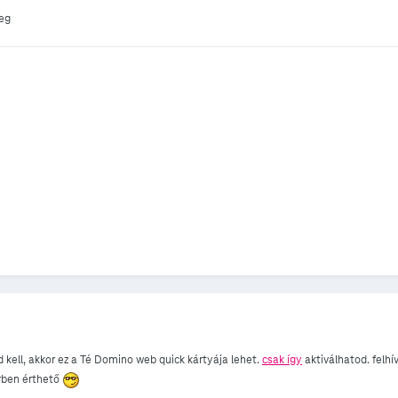
leg
 kell, akkor ez a Té Domino web quick kártyája lehet.
csak így
aktiválhatod. felhí
érben érthető