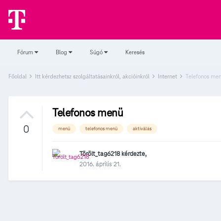
Fórum
Blog
Súgó
Keresés
Főoldal
Itt kérdezhetsz szolgáltatásainkról, akcióinkról
Internet
Telefonos me
Telefonos menü
0
menü
telefonos menü
aktiválás
Törölt_tag6218
kérdezte,
2016. április 21.