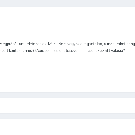
Megpróbáltam telefonon aktiválni. Nem vagyok elragadtatva, a menürobot hangj
bert keríteni ehhez? (Apropó, más lehetőségeim nincsenek az aktiválásra?)