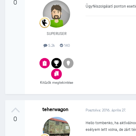
0
Ügyfélszolgálati ponton eset
SUPERUSER
5.2k
140
Kitűzők megtekintése
teherwagon
Posztolva:
2016. április 27.
0
Hello tombenko, ha aktiválnod
esélyem lett volna, de zárt t