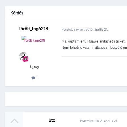
Kérdés
Törölt_tag6218
Posztolva ekkor:
2016. április 21.
Ma kaptam egy Huawei mibilnet sticket. 
Nem lehetne valami világosan beszélő em
Új tag
1
btz
Posztolva:
2016. április 21.