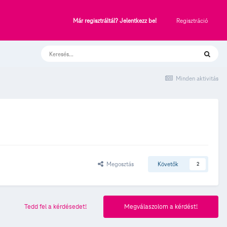
Regisztráció
Már regisztráltál? Jelentkezz be!
Minden aktivitás
Megosztás
Követők
2
Tedd fel a kérdésedet!
Megválaszolom a kérdést!