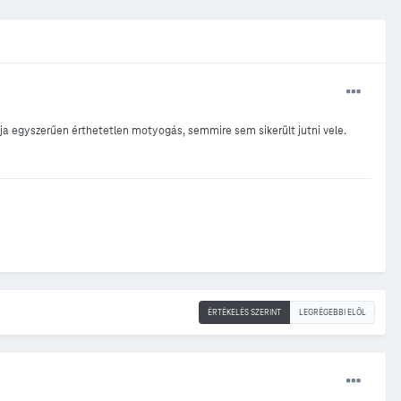
a egyszerűen érthetetlen motyogás, semmire sem sikerült jutni vele.
ÉRTÉKELÉS SZERINT
LEGRÉGEBBI ELÖL