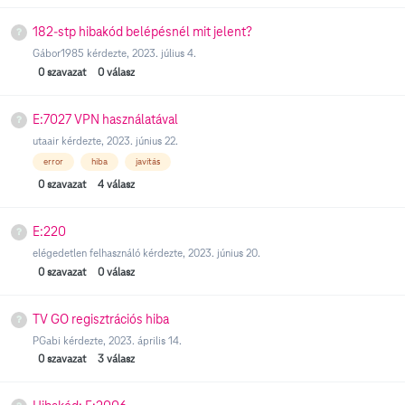
182-stp hibakód belépésnél mit jelent?
Gábor1985
kérdezte,
2023. július 4.
0
szavazat
0
válasz
E:7027 VPN használatával
utaair
kérdezte,
2023. június 22.
error
hiba
javítás
0
szavazat
4
válasz
E:220
elégedetlen felhasználó
kérdezte,
2023. június 20.
0
szavazat
0
válasz
TV GO regisztrációs hiba
PGabi
kérdezte,
2023. április 14.
0
szavazat
3
válasz