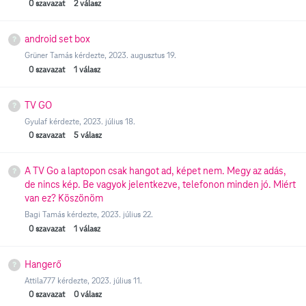
0
szavazat
2
válasz
android set box
Grüner Tamás
kérdezte,
2023. augusztus 19.
0
szavazat
1
válasz
TV GO
Gyulaf
kérdezte,
2023. július 18.
0
szavazat
5
válasz
A TV Go a laptopon csak hangot ad, képet nem. Megy az adás,
de nincs kép. Be vagyok jelentkezve, telefonon minden jó. Miért
van ez? Köszönöm
Bagi Tamás
kérdezte,
2023. július 22.
0
szavazat
1
válasz
Hangerő
Attila777
kérdezte,
2023. július 11.
0
szavazat
0
válasz