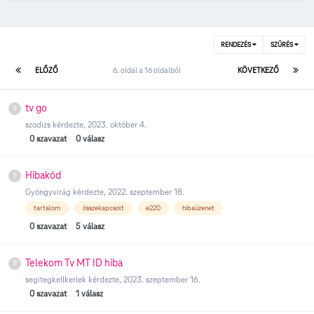
RENDEZÉS
SZŰRÉS
ELŐZŐ
6. oldal a 16 oldalból
KÖVETKEZŐ
tv go
szodizs
kérdezte,
2023. október 4.
0
szavazat
0
válasz
Hibakód
Gyöngyvirág
kérdezte,
2022. szeptember 18.
tartalom
összekapcsolt
e220
hibaüzenet
0
szavazat
5
válasz
Telekom Tv MT ID hiba
segitegkellkerlek
kérdezte,
2023. szeptember 16.
0
szavazat
1
válasz