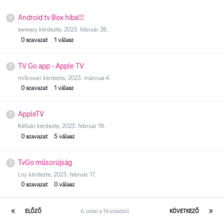
Android tv Box hiba!!!
sweepy
kérdezte,
2023. február 28.
0
szavazat
1
válasz
TV Go app - Apple TV
milkovari
kérdezte,
2023. március 4.
0
szavazat
1
válasz
AppleTV
Kétlaki
kérdezte,
2023. február 18.
0
szavazat
5
válasz
TvGo műsorújság
Loy
kérdezte,
2023. február 17.
0
szavazat
0
válasz
ELŐZŐ
6. oldal a 16 oldalból
KÖVETKEZŐ