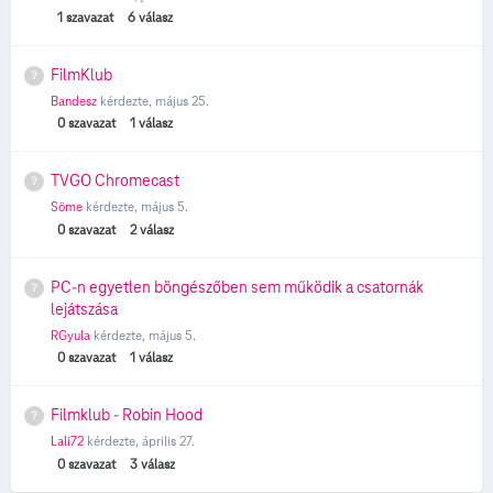
1
szavazat
6
válasz
FilmKlub
Bandesz
kérdezte,
május 25.
0
szavazat
1
válasz
TVGO Chromecast
Söme
kérdezte,
május 5.
0
szavazat
2
válasz
PC-n egyetlen böngészőben sem működik a csatornák
lejátszása
RGyula
kérdezte,
május 5.
0
szavazat
1
válasz
Filmklub - Robin Hood
Lali72
kérdezte,
április 27.
0
szavazat
3
válasz