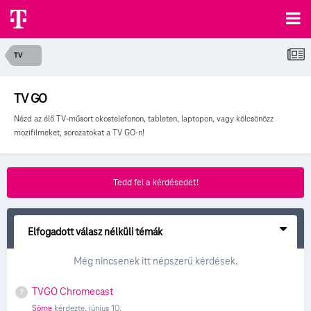
TV
TV GO
Nézd az élő TV-műsort okostelefonon, tableten, laptopon, vagy kölcsönözz
mozifilmeket, sorozatokat a TV GO-n!
Tedd fel a kérdésedet!
Elfogadott válasz nélküli témák
Még nincsenek itt népszerű kérdések.
TVGO Chromecast
Söme
kérdezte,
június 10.