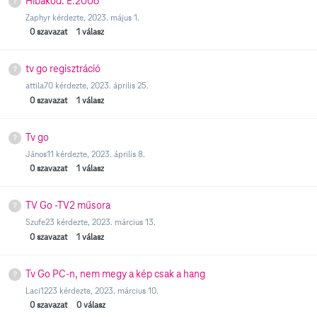
Hibakód: E:2006
Zaphyr
kérdezte,
2023. május 1.
0
szavazat
1
válasz
tv go regisztráció
attila70
kérdezte,
2023. április 25.
0
szavazat
1
válasz
Tv go
János11
kérdezte,
2023. április 8.
0
szavazat
1
válasz
TV Go -TV2 műsora
Szufe23
kérdezte,
2023. március 13.
0
szavazat
1
válasz
Tv Go PC-n, nem megy a kép csak a hang
Laci1223
kérdezte,
2023. március 10.
0
szavazat
0
válasz