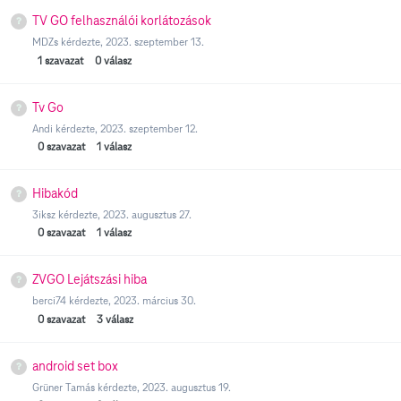
TV GO felhasználói korlátozások
MDZs
kérdezte,
2023. szeptember 13.
1
szavazat
0
válasz
Tv Go
Andi
kérdezte,
2023. szeptember 12.
0
szavazat
1
válasz
Hibakód
3iksz
kérdezte,
2023. augusztus 27.
0
szavazat
1
válasz
ZVGO Lejátszási hiba
berci74
kérdezte,
2023. március 30.
0
szavazat
3
válasz
android set box
Grüner Tamás
kérdezte,
2023. augusztus 19.