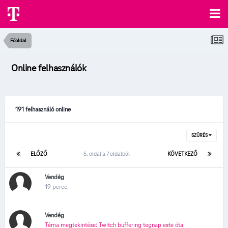
Főoldal
Online felhasználók
191 felhasználó online
SZŰRÉS
ELŐZŐ
5. oldal a 7 oldalból
KÖVETKEZŐ
Vendég
19 perce
Vendég
Téma megtekintése: Twitch buffering tegnap este óta