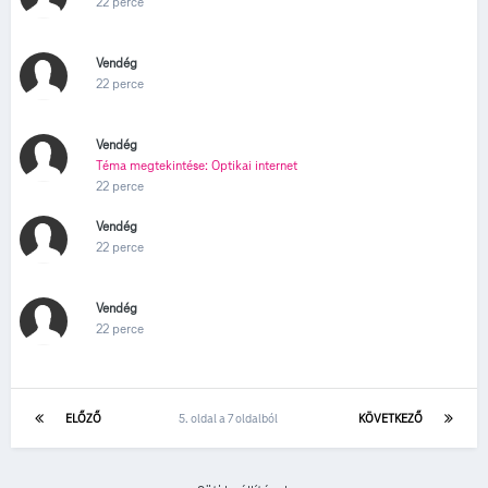
22 perce
Vendég
22 perce
Vendég
Téma megtekintése: Optikai internet
22 perce
Vendég
22 perce
Vendég
22 perce
ELŐZŐ
5. oldal a 7 oldalból
KÖVETKEZŐ