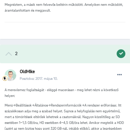
Megnéztem, a másik nem felvevős beltérin működött. Amelyiken nem működött,
áramtalanítottam és megjavult.
2
OldMike
Posztolva:
2017. május 10.
A merevlemez foglaltságát - eléggé macerásan - meg lehet nézni a következő
helyen:
Menü->Beállítások->Általános->Rendszerinformációk->A rendszer erőforrásai. Itt
százalékosan adja meg a szabad helyet. Sajnos a helyfoglalás nem egyértelmű,
mert a tömörítések eltérőek lehetnek a csatornáknál. Nagyon közelítőleg az SD
esetében 1-1,5 GB/óra, HD esetében 4-4,5 GB/óra lehet. Amikor megtelik a HDD
(azért az nem biztos hogy pont 320 GB-nál, inkább előbb), akkor a legrégebben