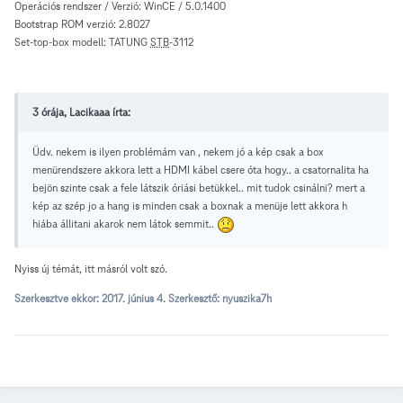
Operációs rendszer / Verzió: WinCE / 5.0.1400
Bootstrap ROM verzió: 2.8027
Set-top-box modell: TATUNG
STB
-3112
3 órája, Lacikaaa írta:
Üdv. nekem is ilyen problémám van , nekem jó a kép csak a box
menürendszere akkora lett a HDMI kábel csere óta hogy.. a csatornalita ha
bejön szinte csak a fele látszik óriási betükkel.. mit tudok csinálni? mert a
kép az szép jo a hang is minden csak a boxnak a menüje lett akkora h
hiába állitani akarok nem látok semmit..
Nyiss új témát, itt másról volt szó.
Szerkesztve ekkor:
2017. június 4.
Szerkesztő: nyuszika7h