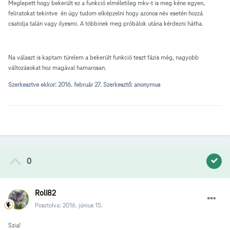
Meglepett hogy bekerült ez a funkció elméletileg mkv-t is meg kéne egyen,
feliratokat tekintve én úgy tudom elképzelni hogy azonos név esetén hozzá
csatolja talán vagy ilyesmi. A többinek meg próbálok utána kérdezni hátha.
Na választ is kaptam türelem a bekerült funkció teszt fázis még, nagyobb
változásokat hoz magával hamarosan.
Szerkesztve ekkor:
2016. február 27.
Szerkesztő: anonymus
0
Roli82
Posztolva:
2016. június 15.
Szia!