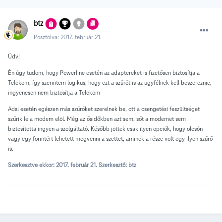
btz
Posztolva:
2017. február 21.
Üdv!
Én úgy tudom, hogy Powerline esetén az adaptereket is fizetősen biztosítja a
Telekom, így szerintem logikus, hogy ezt a szűrőt is az ügyfélnek kell beszereznie,
ingyenesen nem biztosítja a Telekom
Adsl esetén egészen más szűrőket szerelnek be, ott a csengetési feszültséget
szűrik le a modem elöl. Még az ősidőkben azt sem, sőt a modemet sem
biztosította ingyen a szolgáltató. Később jöttek csak ilyen opciók, hogy olcsón
vagy egy forintért lehetett megvenni a szettet, aminek a része volt egy ilyen szűrő
is.
Szerkesztve ekkor:
2017. február 21.
Szerkesztő: btz