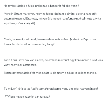
Ha tévére rátolod a füles, próbáltad a hangerőt feljebb venni?
Mert én láttam már olyat, hogy ha fülest rátoltam a tévére, akkor a hangerőt
automatikusan nullára tette, milyen új kimeneti hangforrásknt értelmezte a tv (a
saját hangszórója helyett).
Másik, ha nem iptv-t nézel, hanem valami más műsort (video/dvd/epn drive
forrás, ha elérhető), ott van esetleg hang?
Több típusú iptv box van kiadva, de emlékeim szerint egyiken sincsen direkt kicsi
vagy nagy jack csatlakozó.
Tesztelgethetsz átalakítós megoldást is, de sztem e nélkül is kellene mennie.
TV milyen? újfajta led/lcd/plazma/projektoros, vagy vmi régi hagyományos?
IPTV box milyen kábellel van rátolva?