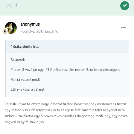
1
anonymus
Posztolva:
2017. január 9.
1 órája, simike írta:
Sziasztok !
Tudom 3 vevő jár egy IPTV előfizuhoz, ám nekem 4.-re lenne szükségem.
Van rá valami mód?
Előre is köszi a választ
Fél füllel olyat halottam hogy, 3 boxot fizeted kapsz mégegy modemet és fizetsz
egy második tv előfizetést csak nem az egész árát hanem a felét negyedét nem
tudom. Szal fizetsz egy 3 boxos teljes havidíjas dolgot meg mellé egy, egy boxos
negyed vagy fél havidíjas.