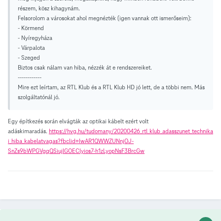
részem, kösz kihagynám.
Felsorolom a városokat ahol megnézték (igen vannak ott ismerőseim):
- Körmend
- Nyíregyháza
- Várpalota
- Szeged
Biztos csak nálam van hiba, nézzék át e rendszereiket.
------------
Mire ezt leírtam, az RTL Klub és a RTL Klub HD jó lett, de a többi nem. Más
szolgáltatónál jó.
Egy építkezés során elvágták az optikai kábelt ezért volt
adáskimaradás.
https://hvg.hu/tudomany/20200426_rtl_klub_adasszunet_technika
i_hiba_kabelatvagas?fbclid=IwAR1QWWZUNnjOJ-
SnZs9bWPGVgqQSiujlGOEClyios7-h1zLyopNsF3BrcGw