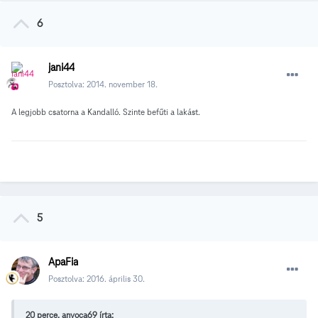
6
jani44
Posztolva:
2014. november 18.
A legjobb csatorna a Kandalló. Szinte befűti a lakást.
5
ApaFia
Posztolva:
2016. április 30.
20 perce, anyoca69 írta: