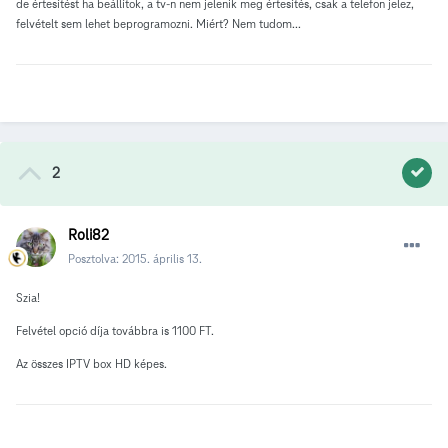
de értesítést ha beállítok, a tv-n nem jelenik meg értesítés, csak a telefon jelez,
felvételt sem lehet beprogramozni. Miért? Nem tudom...
2
Roli82
Posztolva:
2015. április 13.
Szia!
Felvétel opció díja továbbra is 1100 FT.
Az összes IPTV box HD képes.