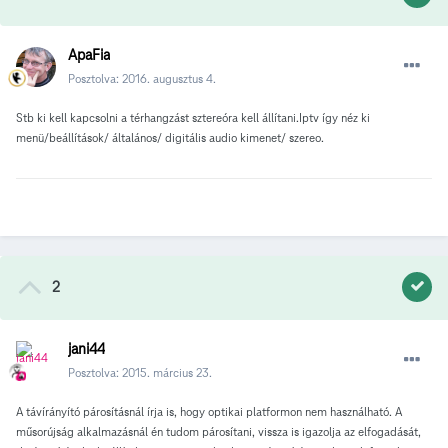
ApaFia
Posztolva:
2016. augusztus 4.
Stb ki kell kapcsolni a térhangzást sztereóra kell állítani.Iptv így néz ki
menü/beállítások/ általános/ digitális audio kimenet/ szereo.
2
jani44
Posztolva:
2015. március 23.
A távírányító párosításnál írja is, hogy optikai platformon nem használható. A
műsorújság alkalmazásnál én tudom párosítani, vissza is igazolja az elfogadását,