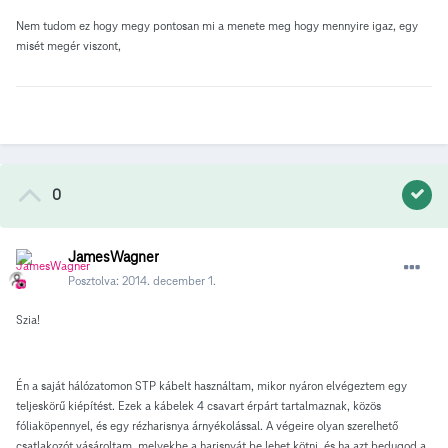
Nem tudom ez hogy megy pontosan mi a menete meg hogy mennyire igaz, egy
misét megér viszont,
0
JamesWagner
Posztolva:
2014. december 1.
Szia!
Én a saját hálózatomon STP kábelt használtam, mikor nyáron elvégeztem egy
teljeskörű kiépítést. Ezek a kábelek 4 csavart érpárt tartalmaznak, közös
fóliaköpennyel, és egy rézharisnya árnyékolással. A végeire olyan szerelhető
csatlakozót vásároltam, melyekbe a harisnyát be lehet kötni, és ha azt bedugod a