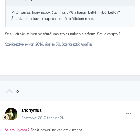
Mitől van az, hogy napok óta nincs EPG a három beltérinkből kettőn?
Áramtalanítottunk, kikapcsoltuk, több ötletem nincs.
Szia! Leírnád milyen beltériről van szó,és milyen platform. Sat, dktv,iptv?
Szerkesztve ekkor:
2016. április 30.
Szerkesztő: ApaFia
5
anonymus
Posztolva:
2017. február 21.
Valami ilyesmi?
Tehát powerline van ezek szerint .