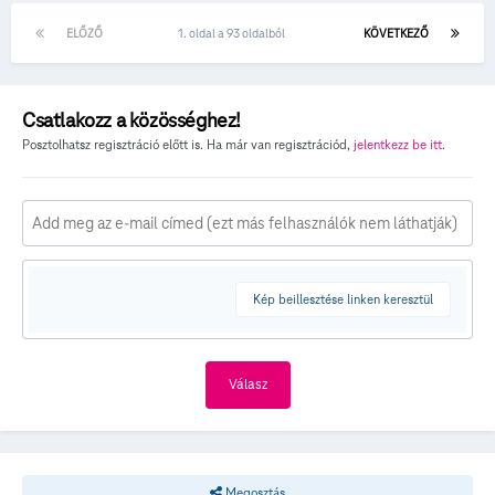
ELŐZŐ
1. oldal a 93 oldalból
KÖVETKEZŐ
Csatlakozz a közösséghez!
Posztolhatsz regisztráció előtt is. Ha már van regisztrációd,
jelentkezz be itt
.
Kép beillesztése linken keresztül
Válasz
Megosztás