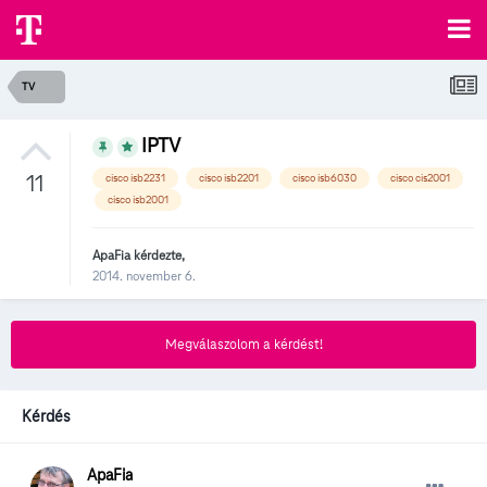
TV
IPTV
11
cisco isb2231
cisco isb2201
cisco isb6030
cisco cis2001
cisco isb2001
ApaFia
kérdezte,
2014. november 6.
Megválaszolom a kérdést!
Kérdés
ApaFia