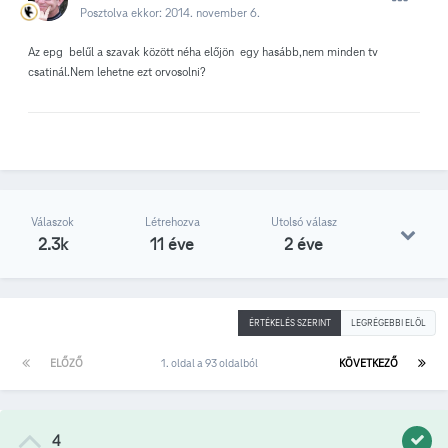
Posztolva ekkor:
2014. november 6.
Az epg belűl a szavak között néha előjön egy hasább,nem minden tv
csatinál.Nem lehetne ezt orvosolni?
Válaszok
Létrehozva
Utolsó válasz
2.3k
11 éve
2 éve
ÉRTÉKELÉS SZERINT
LEGRÉGEBBI ELÖL
ELŐZŐ
1. oldal a 93 oldalból
KÖVETKEZŐ
4