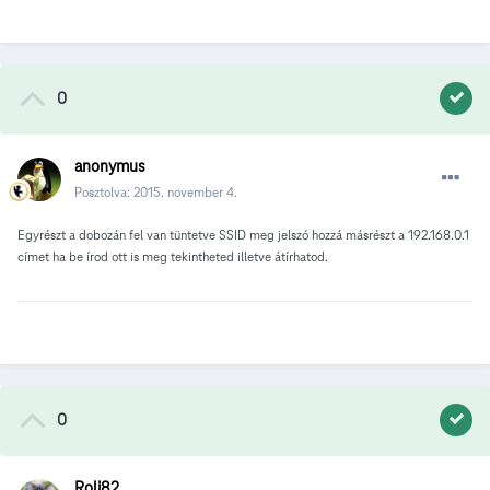
0
anonymus
Posztolva:
2015. november 4.
Egyrészt a dobozán fel van tüntetve SSID meg jelszó hozzá másrészt a 192.168.0.1
címet ha be írod ott is meg tekintheted illetve átírhatod.
0
Roli82