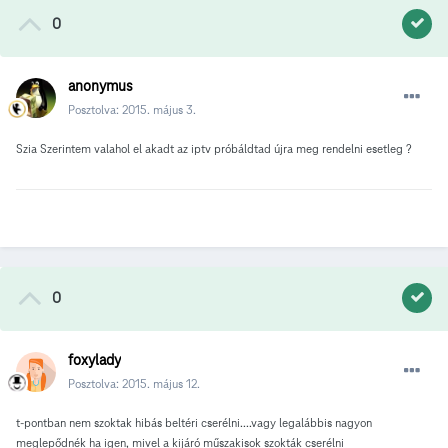
0
anonymus
Posztolva:
2015. május 3.
Szia Szerintem valahol el akadt az iptv próbáldtad újra meg rendelni esetleg ?
0
foxylady
Posztolva:
2015. május 12.
t-pontban nem szoktak hibás beltéri cserélni....vagy legalábbis nagyon
meglepődnék ha igen, mivel a kijáró műszakisok szokták cserélni