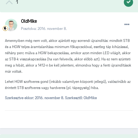
1
OldMike
Posztolva:
2016. november 8.
Amennyiben még nem volt, akkor ajánlott egy sorrendi újraindítás: mindkét STB
és a HGW teljes áramtalanítása minimum főkapcsolóval, esetleg táp kihúzással,
néhány perc múlva a HGW bekapcsolása, amikor azon minden LED világít, akkor
az STB-k visszakapcsolása (ha van felvevős, akkor előbb azt). Ha ez nem szünteti
meg a hibát, akkor a 1412-n be kell jelenteni, elmondva hogy a fenti újraindítások
már voltak.
Lehet HGW szoftveres gond (inkább valamilyen központi jellegű), valószínűbb az
érintett STB szoftveres vagy hardveres (pl. tápegység) hiba.
Szerkesztve ekkor:
2016. november 8.
Szerkesztő: OldMike