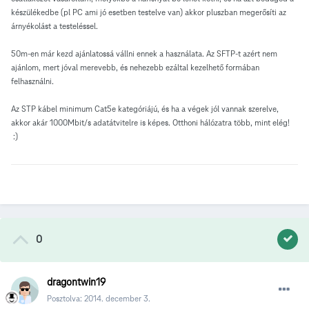
készülékedbe (pl PC ami jó esetben testelve van) akkor pluszban megerősíti az
árnyékolást a testeléssel.
50m-en már kezd ajánlatossá vállni ennek a használata. Az SFTP-t azért nem
ajánlom, mert jóval merevebb, és nehezebb ezáltal kezelhető formában
felhasználni.
Az STP kábel minimum Cat5e kategóriájú, és ha a végek jól vannak szerelve,
akkor akár 1000Mbit/s adatátvitelre is képes. Otthoni hálózatra több, mint elég!
:)
0
dragontwin19
Posztolva:
2014. december 3.