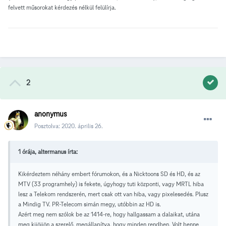
felvett műsorokat kérdezés nélkül felülírja.
2
anonymus
Posztolva:
2020. április 26.
1 órája, altermanus írta:
Kikérdeztem néhány embert fórumokon, és a Nicktoons SD és HD, és az
MTV (33 programhely) is fekete, úgyhogy tuti központi, vagy MRTL hiba
lesz a Telekom rendszerén, mert csak ott van hiba, vagy pixelesedés. Plusz
a Mindig TV. PR-Telecom simán megy, utóbbin az HD is.
Azért meg nem szólok be az 1414-re, hogy hallgassam a dalaikat, utána
meg kijöjjön a szerelő, megállapítva, hogy minden rendben. Volt benne