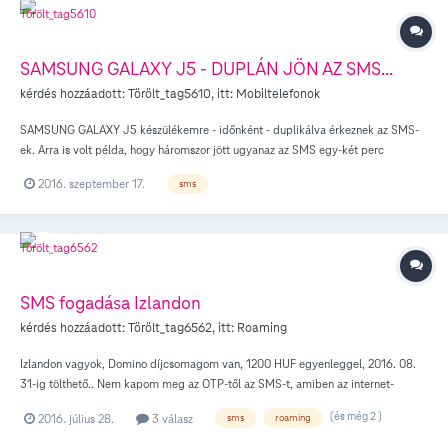
SAMSUNG GALAXY J5 - DUPLÁN JÖN AZ SMS...
kérdés hozzáadott:
Törölt_tag5610
, itt:
Mobiltelefonok
SAMSUNG GALAXY J5 készülékemre - időnként - duplikálva érkeznek az SMS-
ek. Arra is volt példa, hogy háromszor jött ugyanaz az SMS egy-két perc
eltéréssel. A Telekomnál nem tudtak segíteni. Az SMS feladója csak egyszer
2016. szeptember 17.
sms
küldte el.
SMS fogadása Izlandon
kérdés hozzáadott:
Törölt_tag6562
, itt:
Roaming
Izlandon vagyok, Domino díjcsomagom van, 1200 HUF egyenleggel, 2016. 08.
31-ig tölthető.. Nem kapom meg az OTP-től az SMS-t, amiben az internet-
bankos belépéshez küldik a kódot. *104 # -re ezt a választ kapom: "Statusza
(és még 2 )
2016. július 28.
3 válasz
sms
roaming
miatt nem tolthet".