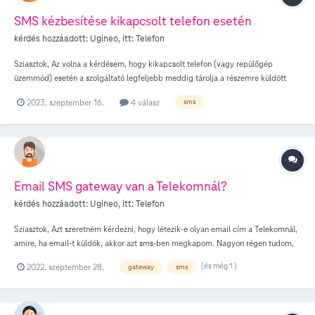
SMS kézbesítése kikapcsolt telefon esetén
kérdés hozzáadott:
Ugineo
, itt:
Telefon
Sziasztok, Az volna a kérdésem, hogy kikapcsolt telefon (vagy repülőgép
üzemmód) esetén a szolgáltató legfeljebb meddig tárolja a részemre küldött
SMS-eket? 1-2 napig biztosan, de mennyi a maximális idő? Domino kártyáról
2023. szeptember 16.
4 válasz
sms
van szó. Köszönöm előre is a választ.
Email SMS gateway van a Telekomnál?
kérdés hozzáadott:
Ugineo
, itt:
Telefon
Sziasztok, Azt szeretném kérdezni, hogy létezik-e olyan email cím a Telekomnál,
amire, ha email-t küldök, akkor azt sms-ben megkapom. Nagyon régen tudom,
hogy volt ilyen, még mikor a Telekom-ot nem is Telekom-nak hívták. Létezik
(és még 1 )
2022. szeptember 28.
gateway
sms
még ilyesmi? Akit igazán érdekel, hogy miért van erre szükségem, és szeret
olvasni, akkor íme: iOS-en egyszerűen képtelenség olyat beállítani, hogy a
telefon folyamatosan elkezdjen csörögni (tehát ne csak 1 db értesítést küldjön),
ha email érkezik. Nekem pedig ilyenre volna szükségem. IFTTT app sem tudja