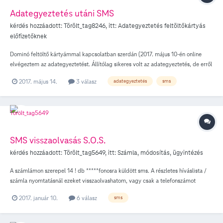
Adategyeztetés utáni SMS
kérdés hozzáadott:
Törölt_tag8246
, itt:
Adategyeztetés feltöltőkártyás
előfizetőknek
Dominó feltöltő kártyámmal kapcsolatban szerdán (2017. május 10-én online
elvégeztem az adategyeztetést. Állítólag sikeres volt az adategyeztetés, de erről
a beígért SMS-t a mai napig nem kaptam meg. Ahogy olvastam, ennek egy
2017. május 14.
3 válasz
adategyeztetés
sms
munkanapon belül meg kellett volna érkeznie. Mi az oka a késedelemnek, ha
sikeres volt az adategyeztetés? Hogyan tudom bizonyítani a későbbiekben, hogy
én elvégeztem ezt a kötelezően előírt egyeztetést?
SMS visszaolvasás S.O.S.
kérdés hozzáadott:
Törölt_tag5649
, itt:
Számla, módosítás, ügyintézés
A számlámon szerepel 14 ! db *****fonosra küldött sms. A részletes híváslista /
számla nyomtatásnál ezeket visszaolvashatom, vagy csak a telefonszámot
tudhatom meg, amire érkeztek azok az sms-ek?
2017. január 10.
6 válasz
sms