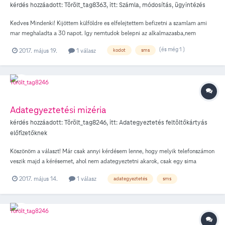
kérdés hozzáadott:
Törölt_tag8363
, itt:
Számla, módosítás, ügyintézés
Kedves Mindenki! Kijöttem külföldre es elfelejtettem befizetni a szamlam ami
mar meghaladta a 30 napot. Igy nemtudok belepni az alkalmazasba,nem
vagyok halozaton sem. A kerdesem az volna: h hogyan fizessem be a szamlam
(és még 1 )
2017. május 19.
1 válasz
kodot
sms
innen kulfoldrol,h ujra aktivaljak a telefonszamom? Koszonom.
Adategyeztetési mizéria
kérdés hozzáadott:
Törölt_tag8246
, itt:
Adategyeztetés feltöltőkártyás
előfizetőknek
Köszönöm a választ! Már csak annyi kérdésem lenne, hogy melyik telefonszámon
veszik majd a kérésemet, ahol nem adategyeztetni akarok, csak egy sima
visszaigazolást? Nem akadékoskodni akarok, csak megoldást egy meglévő
2017. május 14.
1 válasz
adategyeztetés
sms
problémára, ami sokakat érint.