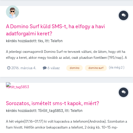
A Domino Surf küld SMS-t, ha elfogy a havi
adatforgalmi keret?
kérdés hozzáadott:
tks
, itt:
Telefon
A jelenlegi csomagomról Domino Surf-re tervezek váltani, de látom, hogy ott ha
elfogy a keret, akkor megy tovább az adat, csak pluszban fizetősen (195/nap). A
mostani adatcsomagom meg csak belassul, de nem kell pluszban fizetni érte. A
(és még 2 )
2016. március 4.
6 válasz
domino
domino surf
Domino Surf küld sms-t, ha már végét járja a keretem? Azért kérdezem, hogy
kapok-e figyelmeztetést, vagy nekem kell résen lenni, hogy kifutok-e belőle?
Sorozatos, ismételt sms-t kapok, miért?
kérdés hozzáadott:
Törölt_tag5853
, itt:
Telefon
A hét végén(01.16-01.17) ki volt kapcsolva a telefonom(Androidos). Szombaton a
fiam hívott. Hétfőn amikor bekapcsoltam a telefont, 2 óráig kb. 10-15 mp-