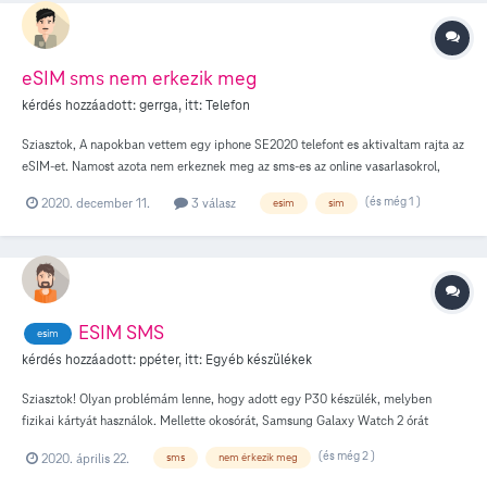
eSIM sms nem erkezik meg
kérdés hozzáadott:
gerrga
, itt:
Telefon
Sziasztok, A napokban vettem egy iphone SE2020 telefont es aktivaltam rajta az
eSIM-et. Namost azota nem erkeznek meg az sms-es az online vasarlasokrol,
banki aktivalo kodokol, Tokenek , semmi. CSak a privat sms-ek. Mi lehet a baj?
(és még 1 )
2020. december 11.
3 válasz
esim
sim
A tervem az hogy masik sim kartyat hasznalok fizikainak , a regit pedig eSIM
formalyaban hasznalom
ESIM SMS
esim
kérdés hozzáadott:
ppéter
, itt:
Egyéb készülékek
Sziasztok! Olyan problémám lenne, hogy adott egy P30 készülék, melyben
fizikai kártyát használok. Mellette okosórát, Samsung Galaxy Watch 2 órát
használok ESIM-el. Két teljesen eltérő előfizetéssel, két telefonszámmal.
(és még 2 )
2020. április 22.
sms
nem érkezik meg
Amennyiben bluetooth közelben van a két eszköz egymással, és az óráról
szeretnék hívást indítani, automatikusan a mobilkészülékben lévő sim kártya