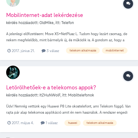
Mobilinternet-adat lekérdezése
kérdés hozzáadott:
OldMike
, itt:
Telefon
A jelenlegi előfizetésem: Move XS+NetPlusz L. Tudom hogy lezárt csomag, de
nekem megfelelőbb, mint bármelyik új, és működik is. A gondom az, hogy a
telefonra letöltött Telekom App csak a Move XS-t jeleníti meg, annak látszik az
2017. június 21.
3 válasz
telekom alkalmazás
mobilinternet
egyenlege is. A NetPlusz L egyáltalán nem látható, és így a mobilinternet
egyenlegemet sem tudom megnézni. A telekom.hu oldalon a fiókomba belépve
(mindegy hogy PC-n vagy a mobilon) látom a NetPlusz L-t is, és a mobilinternet
egyenleget is. Nem értem hogy az App-pal ez miért nem jó? Az már más tészta,
hogy az előfizetés testreszabására kattintva a szolgáltatás jelenleg nem elérhető
üzenet jön, lehet hogy a lezárt csomag miatt. Jó lett volna eseti mobilinternet
Letörölhetőek-e a telekomos appok?
bővítést rendelni, de így nem lehet .
kérdés hozzáadott:
ItZHuNWolF
, itt:
Mobiltelefonok
Üdv! Nemrég vettünk egy Huawei P8 Lite okostelefont, ami Telekom függő. Van
rajta pár alap telekomos applikáció amit én nem használok. A rendszer engedi
letörölni (jogtisztân), de nem merem, mert félek, hogy el veszik a garancia.
2017. május 4.
1 válasz
huawei
telekom alkalmazás
Megtehetem, hogy letörlöm, vagy inkább hadjam rajta a garancia érdekében?
Köszönöm!