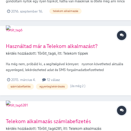
gondoltam nyitok egy ilyen topikot, hátha van másoknak is ötlete még ami nincs
benne az programban. Nekem ami nagyon hiányzik, főleg a mobilnet miatt, az a
2016. szeptember 16.
telekom alkalmazás
számlázási ciklus fordulónapja. Vagy nem találom vagy még tényleg nincs az
alkalmazásban, akkor viszont nagyon hasznos lenne. Az androidon is be lehet
állítani a figyelést és szépen számlál, viszont ehhez jó lenne tudni mikor van a
fordulónapom. Legelőször kiküldik sms-ben, de ha nincs már meg az sms akkor
nem találom sehol.
Használtad már a Telekom alkalmazást?
kérdés hozzáadott:
Törölt_tag6
, itt:
Telekom tippek
Ha még nem, próbáld ki, a segítségével könnyen: nyomon követheted aktuális
egyenleged, lekérdezheted adat és SMS forgalmadatbefizetheted
számláidataktiválhatsz, vagy lemondhatsz kiegészítő csomagokatleválthatod
2015. március 4.
12 válasz
díjcsomagodfeltöltheted saját-, vagy családtagod, barátod Domino
(és még 2 )
számlabefizetés
egyenleglekérdezés
egyenlegétigénybe veheted a Kapcsolat kártyád nyújtotta kedvezményeket.
Telekom alkalmazás számlabefizetés
kérdés hozzáadott:
Törölt_tag6281
, itt:
Telekom alkalmazás