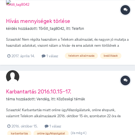
Hívás mennyiségek törlése
kérdés hozzáadott:
Törölt_tag8042
, itt:
Telefon
Sziasztok! Nem régóta használom a Telekom alkalmazást, és nagyon jó mutatja a
használati adatokat, viszont nálam a hívás- és sms adatok nem törlődnek a
beállított fordulónapon, ez elég zavaró, és így nem is tudom követni az
2017. április 14.
1 válasz
telekom alkalmazás
beállítások
egyenlegemet. Van erre valami megoldás? Köszi
Karbantartás 2016.10.15-17.
téma hozzáadott: Vendég, itt:
Közösségi témák
Sziasztok! Karbantartás miatt online ügyfélszolgálatunk, online shopunk,
valamint Telekom alkalmazásunk 2016. október 15-én, szombaton 22 óra és
várhatóan október 17-én, hétfőn 8 óra között nem lesznek elérhetőek. Így ezen
2016. október 15.
1 válasz
időszakban ezeken keresztül megrendelések leadására, számlafizetésre nincs
(és még 4 )
karbantartás
online ügyfélszolgálat
lehetőség, a számlák banki átutalással vagy a Díjnet felületén egyenlíthetőek ki