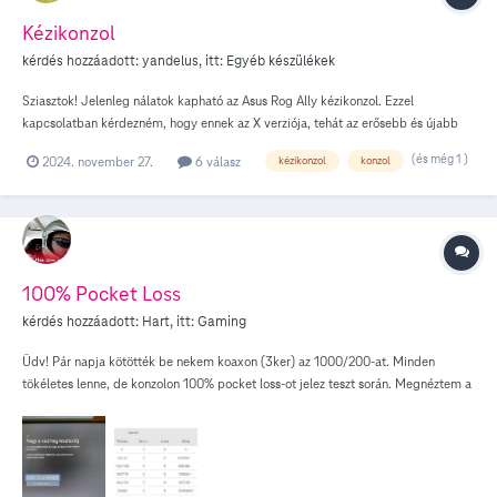
Kézikonzol
kérdés hozzáadott:
yandelus
, itt:
Egyéb készülékek
Sziasztok! Jelenleg nálatok kapható az Asus Rog Ally kézikonzol. Ezzel
kapcsolatban kérdezném, hogy ennek az X verziója, tehát az erősebb és újabb
kiadás, várható még idén a kínálatba? Legkésőbb Dec. 15-ig. Vagy a jelenlegi
(és még 1 )
2024. november 27.
6 válasz
kézikonzol
konzol
gép, kap leárazást? Mert már az Asus, tehát a gyártó oldalán is jóval olcsóbb.
Így ár/érték arányban, most elég húzós nálatok. Ezért csak akkor érdekelne, ha
lenne némi csökkenés, vagy az újabb verzió bekerülne a következő 2 hétben kb.
100% Pocket Loss
kérdés hozzáadott:
Hart
, itt:
Gaming
Üdv! Pár napja kötötték be nekem koaxon (3ker) az 1000/200-at. Minden
tökéletes lenne, de konzolon 100% pocket loss-ot jelez teszt során. Megnéztem a
routerben, és a "dropp"-nál sajnos tényleg magas értékek vannak mindegyik
eszköznél, még az androidos smartbox-nál is. Az ügyfélszolgálaton kívül, és port
nyitásokon kívül mit lehet tenni? Előre is köszönöm ha van bárkinek hasznos
tanácsa.