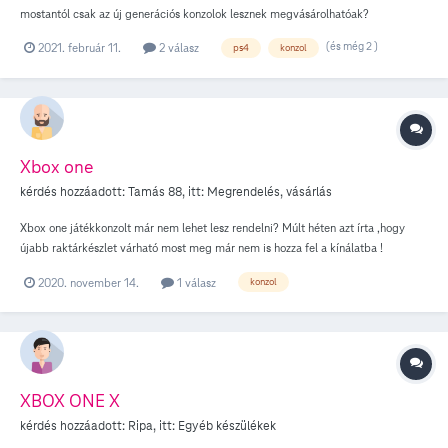
mostantól csak az új generációs konzolok lesznek megvásárolhatóak?
Válaszotokat előre is köszönöm!
(és még 2 )
2021. február 11.
2 válasz
ps4
konzol
Xbox one
kérdés hozzáadott:
Tamás 88
, itt:
Megrendelés, vásárlás
Xbox one játékkonzolt már nem lehet lesz rendelni? Múlt héten azt írta ,hogy
újabb raktárkészlet várható most meg már nem is hozza fel a kínálatba !
2020. november 14.
1 válasz
konzol
XBOX ONE X
kérdés hozzáadott:
Ripa
, itt:
Egyéb készülékek