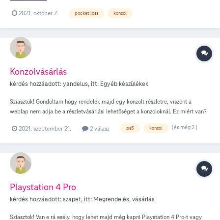
2021. október 7.
pocket loss
konzol
Konzolvásárlás
kérdés hozzáadott:
yandelus
, itt:
Egyéb készülékek
Sziasztok! Gondoltam hogy rendelek majd egy konzolt részletre, viszont a
weblap nem adja be a részletvásárlási lehetőséget a konzoloknál. Ez miért van?
Megszűnt ez a lehetőség, vagy mi történt?
(és még 2 )
2021. szeptember 21.
2 válasz
ps5
konzol
Playstation 4 Pro
kérdés hozzáadott:
szapet
, itt:
Megrendelés, vásárlás
Sziasztok! Van e rá esély, hogy lehet majd még kapni Playstation 4 Pro-t vagy