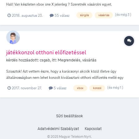
Hali! Van készleten xbox one X jelenleg ? Szeretnék vásárolni egyet.
(és még 3 )
2018. augusztus 23.
55 válasz
sürgős
vásárlás
játékkonzol otthoni előfizetéssel
kérdés hozzáadott:
csgab
, itt:
Megrendelés, vásárlás
Sziasztok! Azt vettem észre, hogy a karácsonyi akciók közül illetve úgy
általánosságban nem lehet konzolt kiválasztani otthoni előfizetés mellé egy
összegre és kamatmentes konstrukcióra sem. Ez átmeneti hiba vagy otthoni
(és még 1 )
2017. november 27.
5 válasz
xbox
konzol
szolgáltatáshoz már megszűnik az értékesítés? Köszi! G.
https://www.telekom.hu/shop/termek/XBOX+ONE+X+1+TB--
XBOX+ONE+X+1+TB?
sku=jsku1754621057&contractType=home&paymentType=INSTALLMENT
https://www.telekom.hu/shop/egyeb-keszulekek/jatekkonzolok#/N-
Süti beállítások
10458/contractType-home/paymentType-INSTALLMENT
Adatvédelmi Szabályzat
Kapcsolat
© 2025 Magyar Telekom Nyrt.