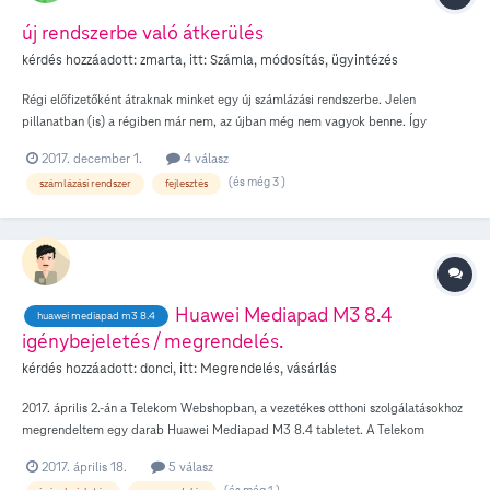
új rendszerbe való átkerülés
kérdés hozzáadott:
zmarta
, itt:
Számla, módosítás, ügyintézés
Régi előfizetőként átraknak minket egy új számlázási rendszerbe. Jelen
pillanatban (is) a régiben már nem, az újban még nem vagyok benne. Így
semmilyen szerződésmódosítást (áthelyezés, lemondás) nem tudok intézni.
2017. december 1.
4 válasz
Valakinek van bármilyen tapasztalat a mostani új számlázási rendszerrel
(és még 3 )
számlázási rendszer
fejlesztés
kapcsolatban, hogy mennyi ideig tartott, mire bekerült? Én a második hétben
járok, és még mindig csak a türelmem kérik, megközelítőleg sem kapok
semmilyen információt a határidőről.
Huawei Mediapad M3 8.4
huawei mediapad m3 8.4
igénybejeletés / megrendelés.
kérdés hozzáadott:
donci
, itt:
Megrendelés, vásárlás
2017. április 2.-án a Telekom Webshopban, a vezetékes otthoni szolgálatásokhoz
megrendeltem egy darab Huawei Mediapad M3 8.4 tabletet. A Telekom
rendszere ezt igéynbejelentésnek vette. Majd 2017. április 7.-én hívtak, hogy
2017. április 18.
5 válasz
készleten van a termék, és hogy el fogadták a részlet fiztetési kedvezményt.
(és még 1 )