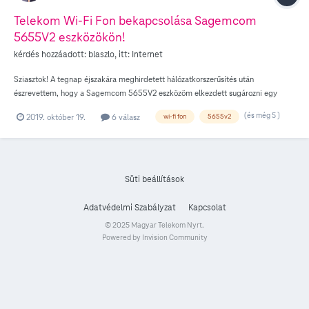
Telekom Wi-Fi Fon bekapcsolása Sagemcom
5655V2 eszközökön!
kérdés hozzáadott:
blaszlo
, itt:
Internet
Sziasztok! A tegnap éjszakára meghirdetett hálózatkorszerűsítés után
észrevettem, hogy a Sagemcom 5655V2 eszközöm elkezdett sugározni egy
titkosítatlan Telekom Fon WiFi HU nevű hálózatot a sajátom mellé, ugyanazon
(és még 5 )
2019. október 19.
6 válasz
wi-fi fon
5655v2
számú csatornákon. A Wifi Fon szolgáltatás igénybevételéhez szükséges régi
felhasználó névvel és jelszóval nem enged fel a hálózatra. Az új jelszó és
felhasználónév megtudásához hívtam az ügyfélszolgálatot, az ügyintéző hölgy
szerint a Telekomnál nem vehető igénybe ilyen szolgáltatás. Az lenne a
kérdésem, hogy hogyan lehetne megtudni a szolgáltatás igénybevételéhez
Süti beállítások
szükséges adatokat? Köszönöm előre is a válaszokat!
Adatvédelmi Szabályzat
Kapcsolat
© 2025 Magyar Telekom Nyrt.
Powered by Invision Community