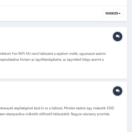
RENDEZÉS
 Telekom Fon WiFi HU nevű hálózatot a sajátom mellé, ugyanazon számú
megtudásához hívtam az ügyfélszolgálatot, az ügyintéző hölgy szerint a
öszönöm előre is a válaszokat!
Gatewayek segítségével épül ki ez a hálózat, Minden eszköz egy második SSID
sen elszeparálva működik előfizető hálózatától. Nagyon alacsony prioritás
ért jó ez nekem ? Megosztom saját erőforrásaimat, cserébe országszerte ingyen
s akár 50 Mbit/s sebességgel. Mi a feltétele hogy jogosult legyek a Wi-Fi Fon
énybe. Későbbiekben többi eszközre is ki terjesztésre kerül a szolgáltatás.