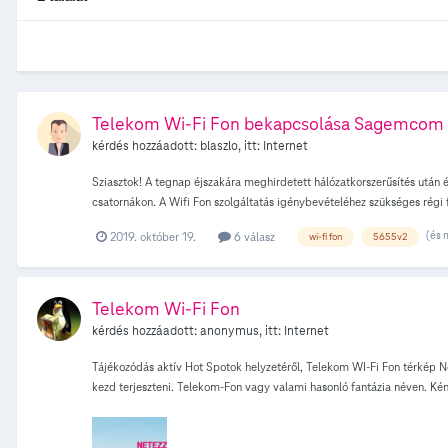
Telekom Wi-Fi Fon bekapcsolása Sagemcom
kérdés hozzáadott:
blaszlo
, itt:
Internet
Sziasztok! A tegnap éjszakára meghirdetett hálózatkorszerűsítés utá
csatornákon. A Wifi Fon szolgáltatás igénybevételéhez szükséges régi f
Telekomnál nem vehető igénybe ilyen szolgáltatás. Az lenne a kérdés
(és 
2019. október 19.
6 válasz
wi-fi fon
5655v2
Telekom Wi-Fi Fon
kérdés hozzáadott:
anonymus
, itt:
Internet
Tájékozódás aktív Hot Spotok helyzetéről, Telekom WI-Fi Fon térkép N
kezd terjeszteni. Telekom-Fon vagy valami hasonló fantázia néven. Kén
szinten, ha minden jól működik, semmit nem vesz belőle az előfizető.
internetezhetek. Számos országban, világszerte némi pénzért. Összess
szolgáltatásra ? Otthoni előfizetőként Sercomm Speedport W 724V és a 