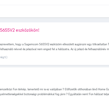
 5655V2 eszközökön!
n észrevettem, hogy a Sagemcom 5655V2 eszközöm elkezdett sugározni egy titkosítatlan
elhasználó névvel és jelszóval nem enged fel a hálózatra. Az új jelszó és felhasználónév 
em, hogy hogyan lehetne megtudni a szolgáltatás igénybevételéhez szükséges adatokat? K
még 5 )
emzetközi Fon térkép. Ismertető mi is ez valójában ? Előfizetők otthonában lévő Home 
yelmetlenségekkel biztonsági problémákkal fog járni ? Egyáltalán nem! Fon hálózat telje
 Hálózat és felhasználói beazonosíthatók esetleges bűncselekmények megoldása végett. M
égében olcsóbb, mint a borsos mobilnet csomagok. Egyszerre 3 eszközzel csatlakozhatsz é
ZTE Speedport Entry 2i digitális elosztóval azaz HGW-vel rendelkező ügyfelek vehetik ig