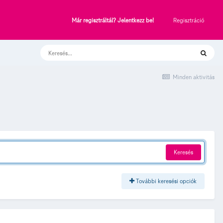
Regisztráció
Már regisztráltál? Jelentkezz be!
Minden aktivitás
Keresés
További keresési opciók