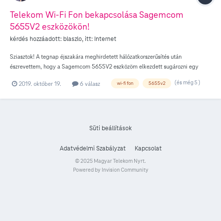
Telekom Wi-Fi Fon bekapcsolása Sagemcom
5655V2 eszközökön!
kérdés hozzáadott:
blaszlo
, itt:
Internet
Sziasztok! A tegnap éjszakára meghirdetett hálózatkorszerűsítés után
észrevettem, hogy a Sagemcom 5655V2 eszközöm elkezdett sugározni egy
titkosítatlan Telekom Fon WiFi HU nevű hálózatot a sajátom mellé, ugyanazon
(és még 5 )
2019. október 19.
6 válasz
wi-fi fon
5655v2
számú csatornákon. A Wifi Fon szolgáltatás igénybevételéhez szükséges régi
felhasználó névvel és jelszóval nem enged fel a hálózatra. Az új jelszó és
felhasználónév megtudásához hívtam az ügyfélszolgálatot, az ügyintéző hölgy
szerint a Telekomnál nem vehető igénybe ilyen szolgáltatás. Az lenne a
kérdésem, hogy hogyan lehetne megtudni a szolgáltatás igénybevételéhez
Süti beállítások
szükséges adatokat? Köszönöm előre is a válaszokat!
Adatvédelmi Szabályzat
Kapcsolat
© 2025 Magyar Telekom Nyrt.
Powered by Invision Community