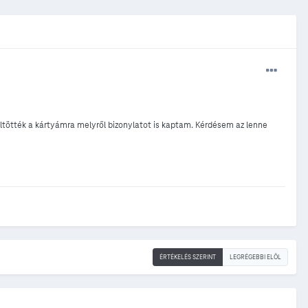
töltötték a kártyámra melyről bizonylatot is kaptam. Kérdésem az lenne
ÉRTÉKELÉS SZERINT
LEGRÉGEBBI ELÖL