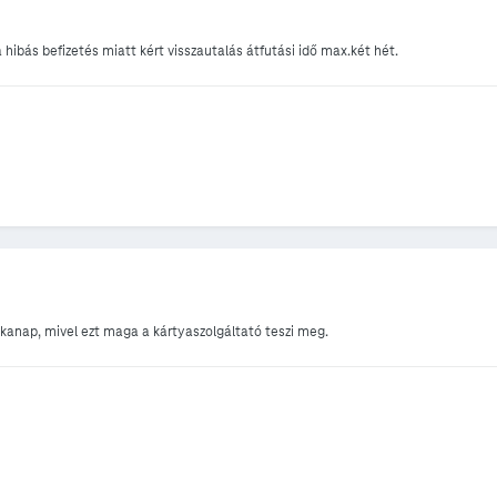
hibás befizetés miatt kért visszautalás átfutási idő max.két hét.
anap, mivel ezt maga a kártyaszolgáltató teszi meg.