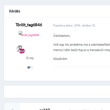
Kérdés
Törölt_tag6846
Posztolva ekkor:
2016. október 12.
Üdvözletem,
Volt egy kis probléma ma a számlabefizeté
mennyi időn belül fog ez a tranzakció meg
Új tag
Köszönöm
1