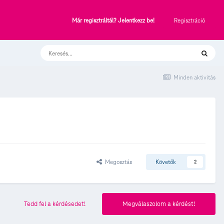
Regisztráció
Már regisztráltál? Jelentkezz be!
Minden aktivitás
Megosztás
Követők
2
Tedd fel a kérdésedet!
Megválaszolom a kérdést!