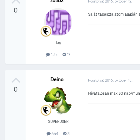
zoli62
Posztolva:
2016. október 12.
0
Saját tapasztalatom alapján a 
Tag
1.5k
17
Deino
Posztolva:
2016. október 15.
0
Hivatalosan max 30 nap/munk
SUPERUSER
664
3