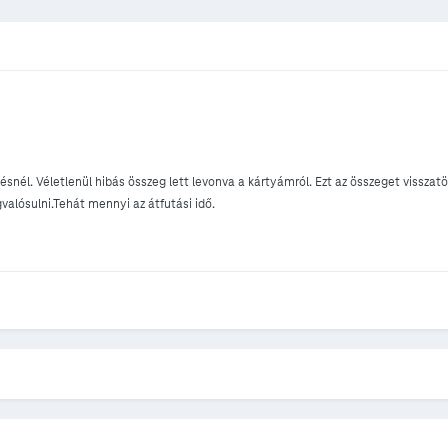
snél. Véletlenül hibás összeg lett levonva a kártyámról. Ezt az összeget vissza
valósulni.Tehát mennyi az átfutási idő.