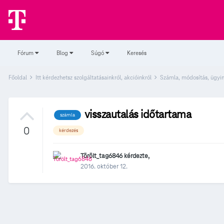
Fórum
Blog
Súgó
Keresés
Főoldal
Itt kérdezhetsz szolgáltatásainkról, akcióinkról
Számla, módosítás, ügyi
visszautalás időtartama
számla
0
kérdezés
Törölt_tag6846
kérdezte,
2016. október 12.