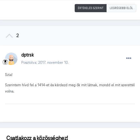
ÉRTÉKELÉS SZERINT
LEGRÉGEBBI ELÖL
2
dptrsk
Posztolva:
2017. november 10.
Szia!
Szerintem hívd fel a 1414-et és kérdezd meg ők mit látnak, mondd el mit szerettél
volna.
Csatlakozz a közösséghez!