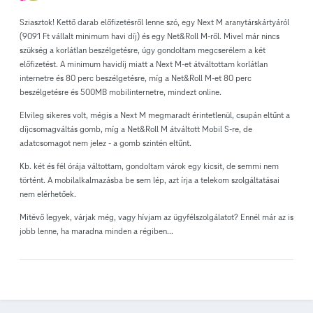
Sziasztok! Kettő darab előfizetésről lenne szó, egy Next M aranytárskártyáról
(9091 Ft vállalt minimum havi díj) és egy Net&Roll M-ről. Mivel már nincs
szükség a korlátlan beszélgetésre, úgy gondoltam megcserélem a két
előfizetést. A minimum havidíj miatt a Next M-et átváltottam korlátlan
internetre és 80 perc beszélgetésre, míg a Net&Roll M-et 80 perc
beszélgetésre és 500MB mobilinternetre, mindezt online.
Elvileg sikeres volt, mégis a Next M megmaradt érintetlenül, csupán eltűnt a
díjcsomagváltás gomb, míg a Net&Roll M átváltott Mobil S-re, de
adatcsomagot nem jelez - a gomb szintén eltűnt.
Kb. két és fél órája váltottam, gondoltam várok egy kicsit, de semmi nem
történt. A mobilalkalmazásba be sem lép, azt írja a telekom szolgáltatásai
nem elérhetőek.
Mitévő legyek, várjak még, vagy hívjam az ügyfélszolgálatot? Ennél már az is
jobb lenne, ha maradna minden a régiben...