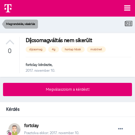
Megrendelés, vásárlás
Díjcsomagváltás nem sikerült
0
díjcsomag
4g
honlap hibák
mobilnet
fortclay
kérdezte,
2017. november 10.
Megválaszolom a kérdést!
Kérdés
fortclay
Posztolva ekkor:
2017. november 10.