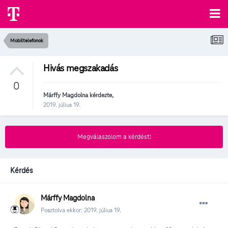
Mobiltelefonok
Hivás megszakadás
0
Márffy Magdolna
kérdezte,
2019. július 19.
Megválaszolom a kérdést!
Kérdés
Márffy Magdolna
Posztolva ekkor:
2019. július 19.