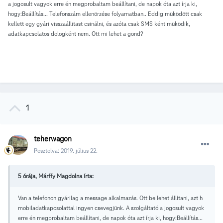
a jogosult vagyok erre én megprobaltam beállítani, de napok óta azt írja ki,
hogy:Beállítás... Telefonszám ellenörzése folyamatban.. Eddig müködött csak
kellett egy gyári visszaállitast csinálni, és azóta csak SMS ként müködik,
adatkapcsolatos dologként nem. Ott mi lehet a gond?
1
teherwagon
Posztolva:
2019. július 22.
5 órája, Márffy Magdolna írta:
Van a telefonon gyárilag a message alkalmazás. Ott be lehet állítani, azt h
mobiladatkapcsolattal ingyen csevegjünk. A szolgáltató a jogosult vagyok
erre én megprobaltam beállítani, de napok óta azt írja ki, hogy:Beállítás...