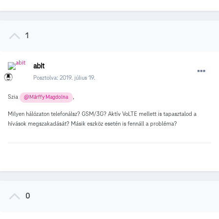
1
abit
Posztolva:
2019. július 19.
Szia
,
@Márffy Magdolna
Milyen hálózaton telefonálsz? GSM/3G? Aktív VoLTE mellett is tapasztalod a
hívások megszakadását? Másik eszköz esetén is fennáll a probléma?
0