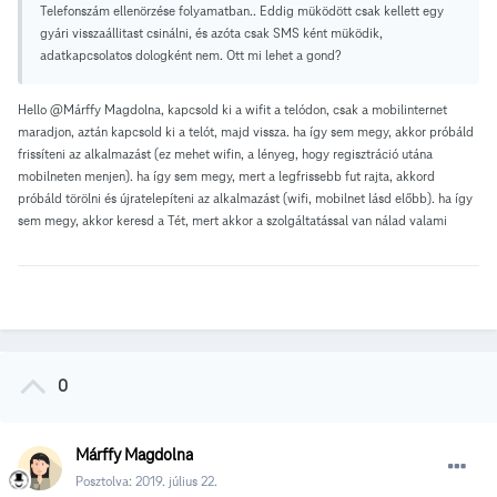
Telefonszám ellenörzése folyamatban.. Eddig müködött csak kellett egy
gyári visszaállitast csinálni, és azóta csak SMS ként müködik,
adatkapcsolatos dologként nem. Ott mi lehet a gond?
Hello
@Márffy Magdolna, kapcsold ki a wifit a telódon, csak a mobilinternet
maradjon, aztán kapcsold ki a telót, majd vissza. ha így sem megy, akkor próbáld
frissíteni az alkalmazást (ez mehet wifin, a lényeg, hogy regisztráció utána
mobilneten menjen). ha így sem megy, mert a legfrissebb fut rajta, akkord
próbáld törölni és újratelepíteni az alkalmazást (wifi, mobilnet lásd előbb). ha így
sem megy, akkor keresd a Tét, mert akkor a szolgáltatással van nálad valami
0
Márffy Magdolna
Posztolva:
2019. július 22.