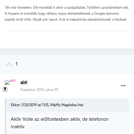
Tét már kerestem. Ott mondták h aktív a szolgáltatás. Töröltem ujrainditottam stb.
A Huawei el mondták hogy néhány napja elérhetetlennek a Google szervere,
kaptak erről infót. Várják pár napot. A té is visszahívás utánakérdeznek a hibának.
1
abit
Posztolva:
2019. július 23.
Ekkor: 7/22/2019 at 7:03, Márffy Magdolna írta:
Aktív Volte az előfizetesben aktív, de telefonon
inaktív.