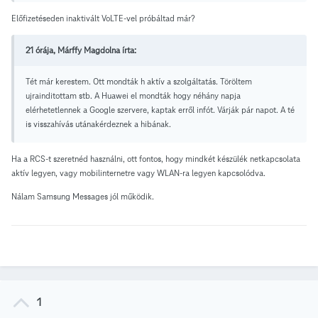
Előfizetéseden inaktivált VoLTE-vel próbáltad már?
21 órája, Márffy Magdolna írta:
Tét már kerestem. Ott mondták h aktív a szolgáltatás. Töröltem
ujrainditottam stb. A Huawei el mondták hogy néhány napja
elérhetetlennek a Google szervere, kaptak erről infót. Várják pár napot. A té
is visszahívás utánakérdeznek a hibának.
Ha a RCS-t szeretnéd használni, ott fontos, hogy mindkét készülék netkapcsolata
aktív legyen, vagy mobilinternetre vagy WLAN-ra legyen kapcsolódva.
Nálam Samsung Messages jól működik.
1