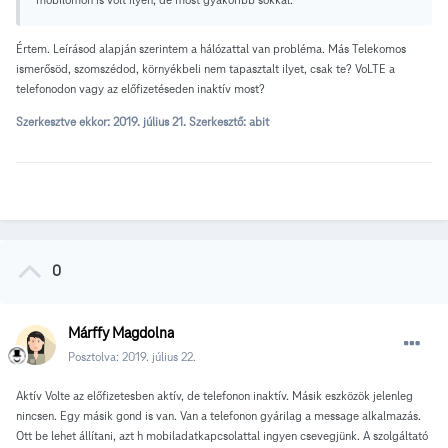
Értem. Leírásod alapján szerintem a hálózattal van probléma. Más Telekomos
ismerősöd, szomszédod, környékbeli nem tapasztalt ilyet, csak te? VoLTE a
telefonodon vagy az előfizetéseden inaktív most?
Szerkesztve ekkor:
2019. július 21.
Szerkesztő: abit
0
Márffy Magdolna
Posztolva:
2019. július 22.
Aktív Volte az előfizetesben aktív, de telefonon inaktív. Másik eszközök jelenleg
nincsen. Egy másik gond is van. Van a telefonon gyárilag a message alkalmazás.
Ott be lehet állítani, azt h mobiladatkapcsolattal ingyen csevegjünk. A szolgáltató