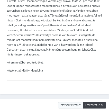
Tisztelt Fórum! December végén vettem egy huawei Mate 20 pro mobilt.Az
utóbbi időben rendszeresen megszakadnak a hivások.Volt a telefon a huawei
szervizben is,sőt van nekik távvezérléses ellenőrzésük is.Minden honapban
megteszem ezt a huawei gyártóval.Távvezérléssel megnézik a telefont.fel kell
hivjam őket mondanak egy kódot,azt be kell ütnöm a Hicare alkalmazás
intelligens diagnosztika menüpontjában és akkor leellenőrzi mindent
pontosan,ott jelzi nekik a rendszerükben.Minden jol működött.Android
verzio:9 emui verzio:9.1.0 Simkártya csere is volt.telekom is vizsgálta,de
mindig azt mondták,hogy nem hálózati hiba.Egyszer mondták a huaweinél
hogy az a 9.1.0 verzionál globális hiba van a huaweieken.Ez mit jelent?
Csináltam gyári visszaállitást is.Már kétségbeestem hogy mi lehet.VOLte
hivás nincsen bekapcsolva.
kérem mielőbbi segitségüket!
köszönettel:Márffy Magdolna
ÉRTÉKELÉS SZERINT
LEGRÉGEBBI ELÖL