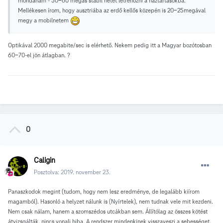
mondanám - 50-60 megás stabil netet létrehozni a háztartásokba.
Mellékesen írom, hogy ausztriába az erdő kellős közepén is 20-25megával
megy a mobilnetem
Optikával 2000 megabite/sec is elérhető. Nekem pedig itt a Magyar bozótosban
60-70-el jön átlagban. ?
0
Caligin
Posztolva:
2019. november 23.
Panaszkodok megint (tudom, hogy nem lesz eredménye, de legalább kiírom
magamból). Hasonló a helyzet nálunk is (Nyírtelek), nem tudnak vele mit kezdeni.
Nem csak nálam, hanem a szomszédos utcákban sem. Állítólag az összes kötést
átvizsgálták, nincs vonali hiba. A rendszer mindenkinek visszaveszi a sebességet.