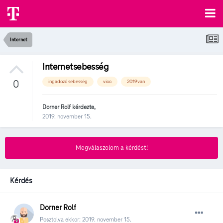
Internet
Internetsebesség
0
ingadozó sebesség
vicc
2019van
Dorner Rolf
kérdezte,
2019. november 15.
Megválaszolom a kérdést!
Kérdés
Dorner Rolf
Posztolva ekkor:
2019. november 15.