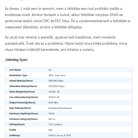
Az Annex J mód sem ér semmit, mert a feltöltés nem tud profitálni belőle a
korlátozás miatt. Amikor leveszik a lockot, akkor feltöltési irányban 2560-as
szinkronnal stabil, nincs CRC és FEC hiba. De a vonalmenedzsment a feltöltést is
visszaveszi állandóan, amikor a letöltést állítgatja.
Az utcát már ismerik a szerelők, gyakran kell kiszállniuk, mert mindenki
panaszkodik. Évek óta ez a probléma. Házon belül nincs kötés probléma, nincs
olyan hibásan működő berendezés, ami kihatna a vonalra.
Jelenleg ilyen: