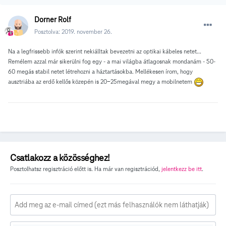
Dorner Rolf
Posztolva:
2019. november 26.
Na a legfrissebb infók szerint nekiálltak bevezetni az optikai kábeles netet...
Remélem azzal már sikerülni fog egy - a mai világba átlagosnak mondanám - 50-
60 megás stabil netet létrehozni a háztartásokba. Mellékesen írom, hogy
ausztriába az erdő kellős közepén is 20-25megával megy a mobilnetem
Csatlakozz a közösséghez!
Posztolhatsz regisztráció előtt is. Ha már van regisztrációd,
jelentkezz be itt
.