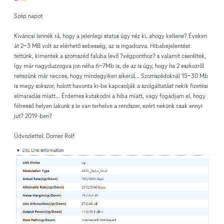
Szép napot
Kiváncsi lennék rá, hogy a jelenlegi status úgy néz ki, ahogy kellene? Éveken
át 2-3 MB volt az elérhető sebesség, az is ingadozva. Hibabejelentést
tettünk, kimentek a szomszéd faluba levő ?végponthoz? s valamit cseréltek,
így már nagyduzzogva jon néha 6-7Mb is, de az is úgy, hogy ha 2 eszkozről
netezünk már necces, hogy mindegyiken sikerül... Szomszédoknál 15-30 Mb
is megy sokszor, holott havonta ki-be kapcsolják a szolgáltatást nekik fizetési
elmaradás miatt... Érdemes kutakodni a hiba miatt, vagy fogadjam el, hogy
félreeső helyen lakunk s le van terhelve a rendszer, ezért nekünk csak ennyi
jut? 2019-ben?
Üdvozlettel: Dorner Rolf