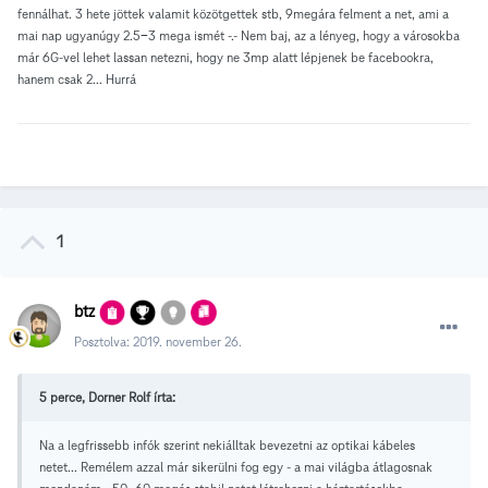
fennálhat. 3 hete jöttek valamit közötgettek stb, 9megára felment a net, ami a
mai nap ugyanúgy 2.5-3 mega ismét -.- Nem baj, az a lényeg, hogy a városokba
már 6G-vel lehet lassan netezni, hogy ne 3mp alatt lépjenek be facebookra,
hanem csak 2... Hurrá
1
btz
Posztolva:
2019. november 26.
5 perce, Dorner Rolf írta:
Na a legfrissebb infók szerint nekiálltak bevezetni az optikai kábeles
netet... Remélem azzal már sikerülni fog egy - a mai világba átlagosnak