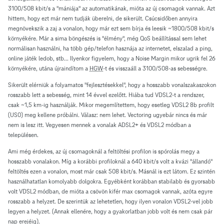
3100/508 kbit/s a "mániája" az automatikának, mióta az új csomagok vannak. Azt
hittem, hogy ezt már nem tudják überelni, de sikerült. Csúcsidőben annyira
megnövekszik a zaj a vonalon, hogy már ezt sem bírja és leesik ~1800/508 kbit/s
környékére. Már a sima böngészés is "élmény", még QoS beállítással sem lehet
normálisan használni, ha több gép/telefon hasznája az internetet, elszalad a ping,
online játék ledob, stb... Ilyenkor figyelem, hogy a Noise Margin mikor ugrik fel 26
környékére, utána újraindítom a
HGW
-t és visszaáll a 3100/508-as sebességre.
Sikerült elérniük a folyamatos "fejlesztésekkel", hogy a hosszabb vonalszakaszokon
rosszabb lett a sebesség, mint 14 évvel ezelőtt. Hiába tud VDSL2-t a rendszer,
csak ~1,5 km-ig használják. Mikor megemlítettem, hogy esetleg VDSL2 8b profilt
(US0) meg kellene próbálni. Válasz: nem lehet. Vectoring ugyebár nincs és már
nem is lesz itt. Vegyesen mennek a vonalak ADSL2+ és VDSL2 módban a
településen.
Ami még érdekes, az új csomagoknál a feltöltési profilon is spórolás megy a
hosszabb vonalakon. Míg a korábbi profiloknál a 640 kbit/s volt a kvázi "állandó"
feltöltés ezen a vonalon, most már csak 508 kbit/s. Másnál is ezt látom. Ez szintén
használhatatlan komolyabb dolgokra. Egyébként korábban stabilabb és gyorsabb
volt VDSL2 módban, de mióta a csövön kifér max csomagok vannak, azóta egyre
rosszabb a helyzet. De szerintük az lehetetlen, hogy ilyen vonalon VDSL2-vel jobb
legyen a helyzet. (Annak ellenére, hogy a gyakorlatban jobb volt és nem csak pár
nap erejéig).