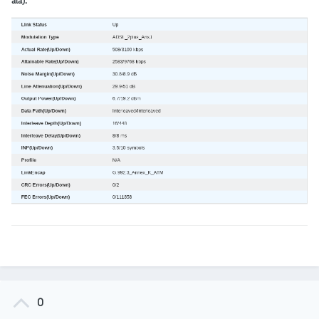
alá):
0