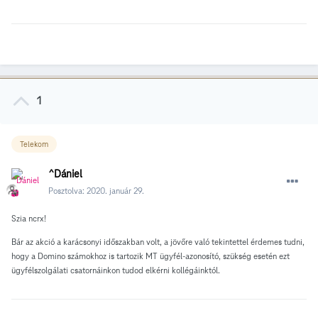
1
Telekom
^Dániel
Posztolva:
2020. január 29.
Szia ncrx!
Bár az akció a karácsonyi időszakban volt, a jövőre való tekintettel érdemes tudni,
hogy a Domino számokhoz is tartozik MT ügyfél-azonosító, szükség esetén ezt
ügyfélszolgálati csatornáinkon tudod elkérni kollégáinktól.