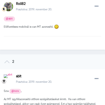
Roli82
Posztolva:
2019. november 20.
@abit
Előfizetéses mobilnál is van MT azonosító.
2
abit
Posztolva:
2019. november 20.
Szia
,
@ncrx
Az MT ügyfélazonosító otthoni szolgáltatásokat érinti. Ha van otthoni
szolgáltatásod, akkor van csak ilyen számsorod. Ezt a havi számlán találhatod.