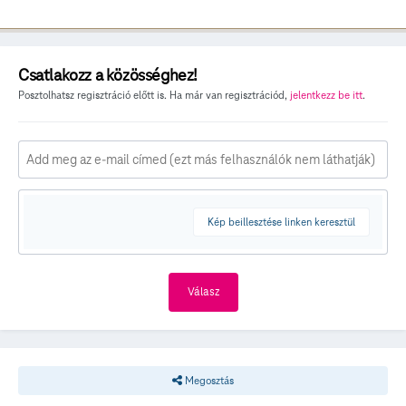
Csatlakozz a közösséghez!
Posztolhatsz regisztráció előtt is. Ha már van regisztrációd,
jelentkezz be itt
.
Kép beillesztése linken keresztül
Válasz
Megosztás