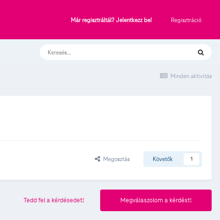
Regisztráció
Már regisztráltál? Jelentkezz be!
Minden aktivitás
Megosztás
Követők
1
Tedd fel a kérdésedet!
Megválaszolom a kérdést!