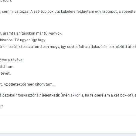
űködik.
 semmi változás. A set-top box utp kábelére feldugtam egy laptopot, a speedt
, áramtalanításokon már túl vagyok.
álószobai TV ugyanúgy fagy.
 falon belüli kábelcsatornában megy, így csak a fali csatlakozó és box közötti ut
ötve a tévével.
róbáltam.
 tévét.
. Az ötletekből meg kifogytam...
álószobai "fogyasztónál" jelentkezik (még akkor is, ha felcserélem a két box-ot)
l?