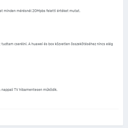
est minden mérésnél 20Mpbs feletti értéket mutat.
p-t tudtam cserélni. A huawei és box közvetlen összekötéséhez nincs elég
, a nappali TV hibamentesen működik.