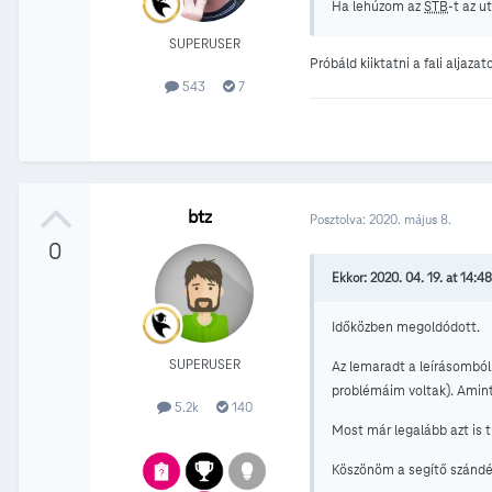
Ha lehúzom az
STB
-t az u
SUPERUSER
Próbáld kiiktatni a fali aljaza
543
7
btz
Posztolva:
2020. május 8.
0
Ekkor: 2020. 04. 19. at 14:48
Időközben megoldódott.
SUPERUSER
Az lemaradt a leírásomból
problémáim voltak). Amint
5.2k
140
Most már legalább azt is 
Köszönöm a segítő szándé