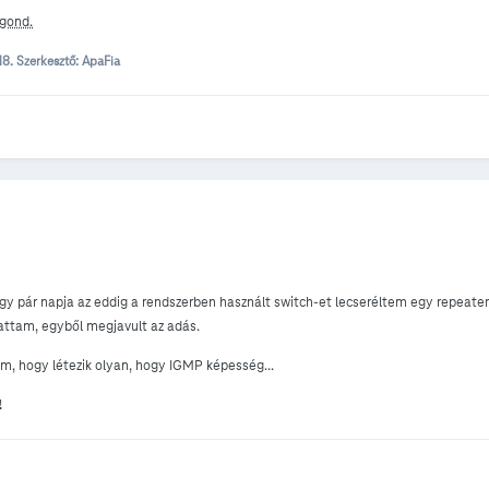
 gond.
 18.
Szerkesztő: ApaFia
ogy pár napja az eddig a rendszerben használt switch-et lecseréltem egy repeate
ktattam, egyből megjavult az adás.
m, hogy létezik olyan, hogy IGMP képesség...
!