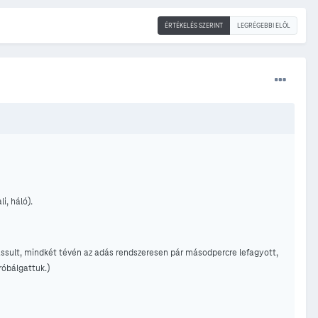
ÉRTÉKELÉS SZERINT
LEGRÉGEBBI ELÖL
i, háló).
assult, mindkét tévén az adás rendszeresen pár másodpercre lefagyott,
róbálgattuk.)