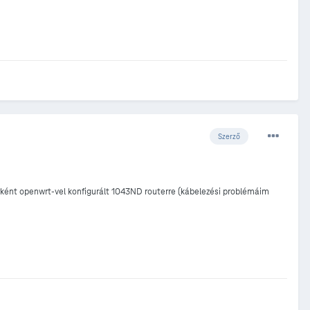
Szerző
rként openwrt-vel konfigurált 1043ND routerre (kábelezési problémáim