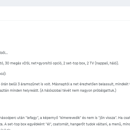
ől...
ó, 30 megás vDSL net+gyorsító opció, 2 set-top box, 2 TV (nappali, háló).
oz):
 órán belül 3 áramszünet is volt. Másnaptól a net érezhetően belassult, mindkét
aztán minden helyreállt. (A hálószobai tévét nem nagyon próbálgattuk.)
ásodperc után "lefagy", a képernyő "kimerevedik" és nem is "jön vissza". Ha csa
a. A set-top box egyébként "él", csatornát, hangerőt tudok váltani, a menü, mi