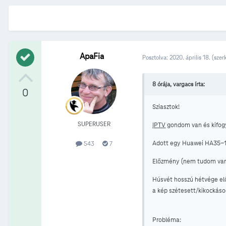
ApaFia
Posztolva:
2020. április 18.
(szer
8 órája, vargacs írta:
0
Sziasztok!
SUPERUSER
IPTV
gondom van és kifogy
Adott egy Huawei HA35-11 d
543
7
Előzmény (nem tudom van-
Húsvét hosszú hétvége elő
a kép szétesett/kikockáso
Probléma: