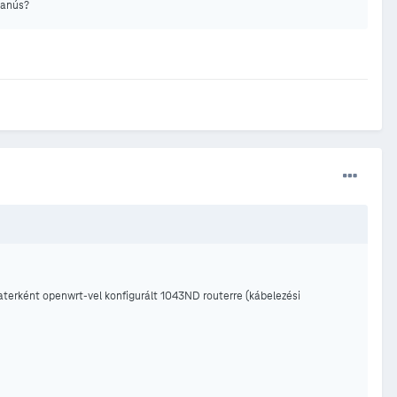
yanús?
aterként openwrt-vel konfigurált 1043ND routerre (kábelezési