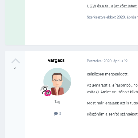
HGW
és a fali aljat közt lehet
Szerkesztve ekkor:
2020. április
vargacs
Posztolva:
2020. április 19.
1
Időközben megoldódott.
Az lemaradt a leírásomból, h
voltak). Amint ez utóbbit kii
Tag
Most már legalább azt is tudo
3
Köszönöm a segítő szándékot