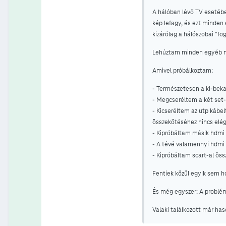
A hálóban lévő TV esetébe
kép lefagy, és ezt minden
kizárólag a hálószobai "f
Lehúztam minden egyéb ne
Amivel próbálkoztam:
- Természetesen a ki-bek
- Megcseréltem a két set-
- Kicseréltem az utp kábel
összekötéséhez nincs elég
- Kipróbáltam másik hdmi 
- A tévé valamennyi hdmi 
- Kipróbáltam scart-al öss
Fentiek közül egyik sem h
És még egyszer: A problém
Valaki találkozott már has