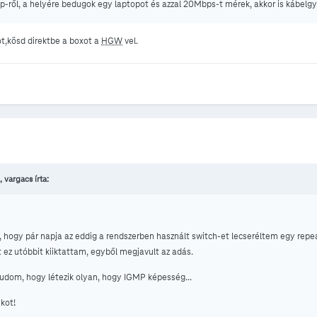
tp-ről, a helyére bedugok egy laptopot és azzal 20Mbps-t mérek, akkor is kábelg
tot,kösd direktbe a boxot a
HGW
vel.
, vargacs írta:
, hogy pár napja az eddig a rendszerben használt switch-et lecseréltem egy repe
 ez utóbbit kiiktattam, egyből megjavult az adás.
tudom, hogy létezik olyan, hogy IGMP képesség...
kot!