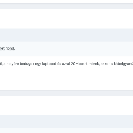
ehet gond.
ről, a helyére bedugok egy laptopot és azzal 20Mbps-t mérek, akkor is kábelgyan