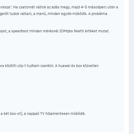
 vissza". Ha csatornát váltok az adás megy, majd 4-5 másodperc után a
angerőt tudok váltani, a menü, minden egyéb működik. A probléma
opot, a speedtest minden mérésnél 20Mpbs feletti értéket mutat.
box közötti utp-t tudtam cserélni. A huawei és box közvetlen
m a két box-ot), a nappali TV hibamentesen működik.