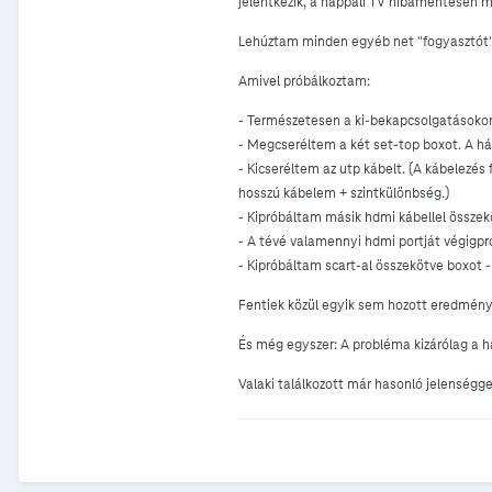
jelentkezik, a nappali TV hibamentesen m
Lehúztam minden egyéb net "fogyasztót",
Amivel próbálkoztam:
- Természetesen a ki-bekapcsolgatásokon
- Megcseréltem a két set-top boxot. A h
- Kicseréltem az utp kábelt. (A kábelezés
hosszú kábelem + szintkülönbség.)
- Kipróbáltam másik hdmi kábellel összek
- A tévé valamennyi hdmi portját végigp
- Kipróbáltam scart-al összekötve boxot -
Fentiek közül egyik sem hozott eredményt
És még egyszer: A probléma kizárólag a h
Valaki találkozott már hasonló jelenségge