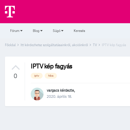
Fórum
Blog
Súgó
Keresés
Főoldal
Itt kérdezhetsz szolgáltatásainkról, akcióinkról
TV
IPTV kép fagyás
IPTV kép fagyás
0
iptv
hiba
vargacs
kérdezte,
2020. április 18.