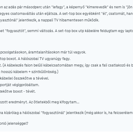
n az adás pár másodperc után "lefagy", a képernyő "kimerevedik" és nem is "jön
 egyes csatornaváltás után eljátsza. A set-top box egyébként "él", csatornát, h
ogyasztónál" jelentkezik, a nappali TV hibamentesen működik.
t "fogyasztót", semmi változás. A set-top box utp kábelére feldugtam egy lapt
apcsolgatásokon, áramtalanításokon már túl vagyok.
top boxot. A hálószobai TV ugyanúgy fagy.
t. (A kábelezés falon belüli kábelcsatornában megy, így csak a fali csatlakozó és 
 hosszú kábelem + szintkülönbség.)
kábellel összekötve a tévével.
portját végigpróbáltam.
zekötve boxot - tévét.
ozott eredményt. Az ötletekből meg kifogytam...
a kizárólag a hálószobai "fogyasztónál" jelentkezik (még akkor is, ha felcseréle
onló jelenséggel?