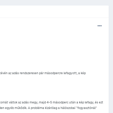
 tévén az adás rendszeresen pár másodpercre lefagyott, a kép
tornát váltok az adás megy, majd 4-5 másodperc után a kép lefagy, és ezt
nden egyéb működik. A probléma kizárólag a hálószobai "fogyasztónál"