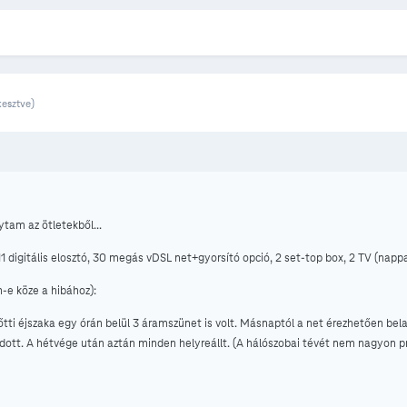
kesztve)
tam az ötletekből...
igitális elosztó, 30 megás vDSL net+gyorsító opció, 2 set-top box, 2 TV (nappal
e köze a hibához):
tti éjszaka egy órán belül 3 áramszünet is volt. Másnaptól a net érezhetően bel
dott. A hétvége után aztán minden helyreállt. (A hálószobai tévét nem nagyon p