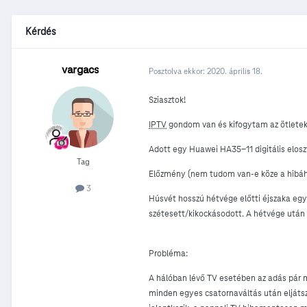
Kérdés
vargacs
Posztolva ekkor:
2020. április 18.
Sziasztok!
IPTV
gondom van és kifogytam az ötletekb
Adott egy Huawei HA35-11 digitális eloszt
Tag
Előzmény (nem tudom van-e köze a hibáh
3
Húsvét hosszú hétvége előtti éjszaka egy
szétesett/kikockásodott. A hétvége után 
Probléma:
A hálóban lévő TV esetében az adás pár m
minden egyes csatornaváltás után eljátsz