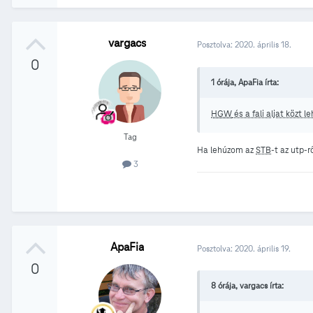
vargacs
Posztolva:
2020. április 18.
0
1 órája, ApaFia írta:
HGW
és a fali aljat közt l
Tag
Ha lehúzom az
STB
-t az utp-
3
ApaFia
Posztolva:
2020. április 19.
0
8 órája, vargacs írta: