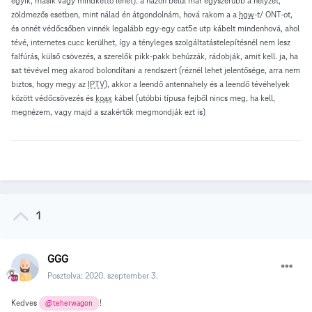
egyik, másik vagy mindkettő lehet). a házon belül már egyszerűbb a helyzet,
zöldmezős esetben, mint nálad én átgondolnám, hová rakom a a
hgw
-t/ ONT-ot,
és onnét védőcsőben vinnék legalább egy-egy cat5e utp kábelt mindenhová, ahol
tévé, internetes cucc kerülhet, így a tényleges szolgáltatástelepítésnél nem lesz
falfúrás, külső csövezés, a szerelők pikk-pakk behúzzák, rádobják, amit kell. ja, ha
sat tévével meg akarod bolondítani a rendszert (réznél lehet jelentősége, arra nem
biztos, hogy megy az
IPTV
), akkor a leendő antennahely és a leendő tévéhelyek
között védőcsövezés és
koax
kábel (utóbbi típusa fejből nincs meg, ha kell,
megnézem, vagy majd a szakértők megmondják ezt is)
1
GGG
Posztolva:
2020. szeptember 3.
Kedves
!
@teherwagon