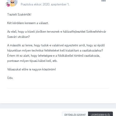
Posztolva ekkor:
2020. szeptember 1.
Tisztelt Szakértők!
Két kérdésre keresem a választ.
Az első, hogy a közeli jövőben terveznek-e hálózatfejlesztést Székesfehérvár
Sasvári utcában?
A második az lenne, hogy tudok-e valakivel egyeztetni arról, hogy az épülő
házunkban milyen technikai feltételeket kell kialakítani a csatlakozáshoz?
Értem itt ez alatt, hogy lehetséges-e a földkábellel történő csatlakozás,
pontosan milyen típusú kábel kell, stb.
Válaszukat előre is nagyon köszönöm!
Üdv.
ÉRTÉKELÉS SZERINT
LEGRÉGEBBI ELÖL