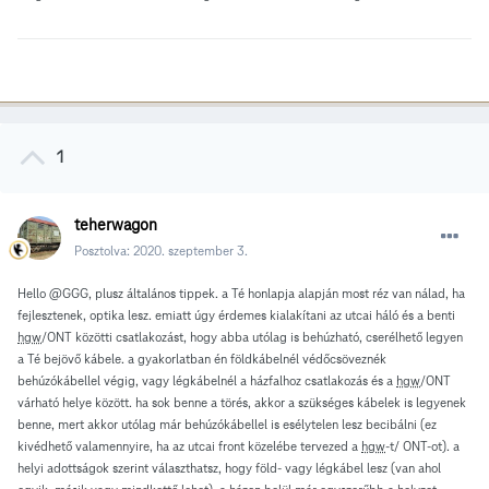
1
teherwagon
Posztolva:
2020. szeptember 3.
Hello
@
GGG, plusz általános tippek. a Té honlapja alapján most réz van nálad, ha
fejlesztenek, optika lesz. emiatt úgy érdemes kialakítani az utcai háló és a benti
hgw
/ONT közötti csatlakozást, hogy abba utólag is behúzható, cserélhető legyen
a Té bejövő kábele. a gyakorlatban én földkábelnél védőcsöveznék
behúzókábellel végig, vagy légkábelnél a házfalhoz csatlakozás és a
hgw
/ONT
várható helye között. ha sok benne a törés, akkor a szükséges kábelek is legyenek
benne, mert akkor utólag már behúzókábellel is esélytelen lesz becibálni (ez
kivédhető valamennyire, ha az utcai front közelébe tervezed a
hgw
-t/ ONT-ot). a
helyi adottságok szerint választhatsz, hogy föld- vagy légkábel lesz (van ahol