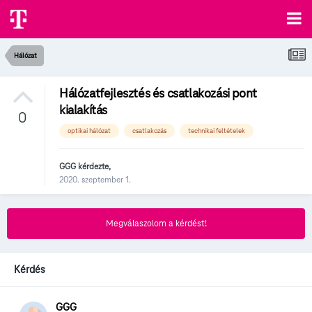
Hálózat
Hálózatfejlesztés és csatlakozási pont
kialakítás
0
optikai hálózat
csatlakozás
technikai feltételek
GGG
kérdezte,
2020. szeptember 1.
Megválaszolom a kérdést!
Kérdés
GGG