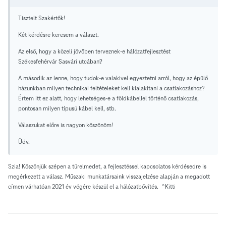
Tisztelt Szakértők!
Két kérdésre keresem a választ.
Az első, hogy a közeli jövőben terveznek-e hálózatfejlesztést
Székesfehérvár Sasvári utcában?
A második az lenne, hogy tudok-e valakivel egyeztetni arról, hogy az épülő
házunkban milyen technikai feltételeket kell kialakítani a csatlakozáshoz?
Értem itt ez alatt, hogy lehetséges-e a földkábellel történő csatlakozás,
pontosan milyen típusú kábel kell, stb.
Válaszukat előre is nagyon köszönöm!
Üdv.
Szia! Köszönjük szépen a türelmedet, a fejlesztéssel kapcsolatos kérdésedre is
megérkezett a válasz. Műszaki munkatársaink visszajelzése alapján a
megadott
címen várhatóan 2021 év végére készül el a hálózatbővítés. ^Kitti