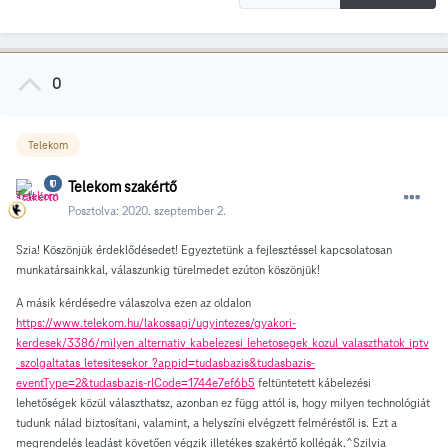
0
Telekom
Telekom szakértő
Posztolva:
2020. szeptember 2.
Szia! Köszönjük érdeklődésedet! Egyeztetünk a fejlesztéssel kapcsolatosan
munkatársainkkal, válaszunkig türelmedet ezúton köszönjük!
A másik kérdésedre válaszolva ezen az oldalon
https://www.telekom.hu/lakossagi/ugyintezes/gyakori-
kerdesek/3386/milyen_alternativ_kabelezesi_lehetosegek_kozul_valaszthatok_iptv
_szolgaltatas_letesitesekor_?appid=tudasbazis&tudasbazis-
eventType=2&tudasbazis-rlCode=1744e7ef6b5
feltüntetett kábelezési
lehetőségek közül választhatsz, azonban ez függ attól is, hogy milyen technológiát
tudunk nálad biztosítani, valamint, a helyszíni elvégzett felméréstől is. Ezt a
megrendelés leadást követően végzik illetékes szakértő kollégák.^Szilvia