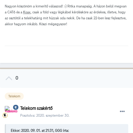
Nagyon köszönöm a kimerítő válaszod! :-) Ritka manapság. A házon belül megvan
a CAT6 és a
Koax
, csak a föld vagy légkábel kérdésköre az érdekes, illetve, hogy
az osztótól a telekhatárig mit húzzak oda nekik. De ha csak 22-ben lesz fejlesztve,
akkor hagyom inkább. Köszi mégegyszer!
0
Telekom
Telekom szakértő
Posztolva:
2020. szeptember 30.
Ekkor: 2020. 09. 01. at 21:31, GGG írta: