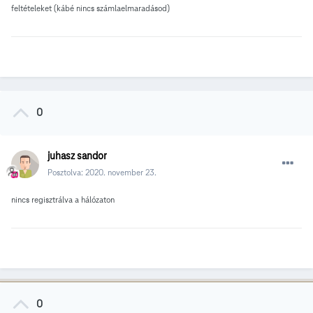
feltételeket (kábé nincs számlaelmaradásod)
0
juhasz sandor
Posztolva:
2020. november 23.
nincs regisztrálva a hálózaton
0