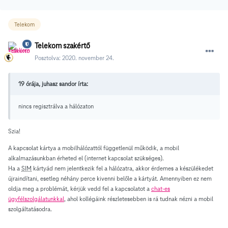
Telekom
Telekom szakértő
Posztolva:
2020. november 24.
19 órája, juhasz sandor írta:
nincs regisztrálva a hálózaton
Szia!
A kapcsolat kártya a mobilhálózattól függetlenül működik, a mobil
alkalmazásunkban érheted el (internet kapcsolat szükséges).
Ha a
SIM
kártyád nem jelentkezik fel a hálózatra, akkor érdemes a készülékedet
újraindítani, esetleg néhány perce kivenni belőle a kártyát. Amennyiben ez nem
oldja meg a problémát, kérjük vedd fel a kapcsolatot a
chat-es
ügyfélszolgálatunkkal
, ahol kollégáink részletesebben is rá tudnak nézni a mobil
szolgáltatásodra.