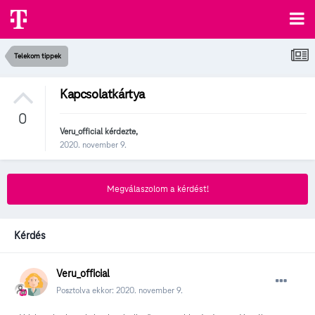
Telekom tippek
Kapcsolatkártya
0
Veru_official
kérdezte,
2020. november 9.
Megválaszolom a kérdést!
Kérdés
Veru_official
Posztolva ekkor:
2020. november 9.