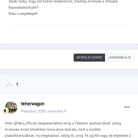
Valaki tudja, hogy hol tudom leellenőrizni, meddig érvényes a Virtuális
Kapcsolatkártyám?
Köszi a segítséget!
ÉRTÉKELÉS SZERINT
LEGRÉGEBBI ELÖL
1
teherwagon
Posztolva:
2020. november 9.
Hello
@
Veru_official, leegyszerűsítve amíg a Telekom appban látod, addig
érvényes. kicsit bővebben nincs olyan lejárata, mint a korábbi
plasztikkártyáknak. ha megkaptad, addig él, amíg Té ügyfél vagy, és teljesíted a