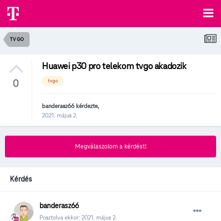
TV GO
Huawei p30 pro telekom tvgo akadozik
0
tvgo
banderasz66
kérdezte,
2021. május 2.
Megválaszolom a kérdést!
Kérdés
banderasz66
Posztolva ekkor:
2021. május 2.