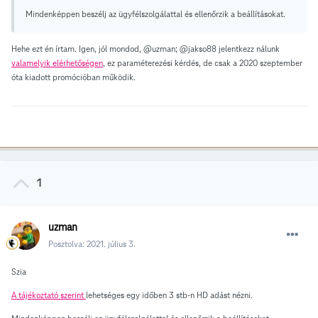
Mindenképpen beszélj az ügyfélszolgálattal és ellenőrzik a beállításokat.
Hehe ezt én írtam. Igen, jól mondod,
@uzman;
@jakso88 jelentkezz nálunk
valamelyik elérhetőségen
, ez paraméterezési kérdés, de csak a 2020 szeptember
óta kiadott promócióban működik.
1
uzman
Posztolva:
2021. július 3.
Szia
A tájékoztató szerint
lehetséges egy időben 3 stb-n HD adást nézni.