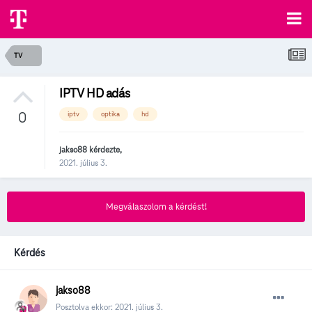
TV
IPTV HD adás
0
iptv
optika
hd
jakso88
kérdezte,
2021. július 3.
Megválaszolom a kérdést!
Kérdés
jakso88
Posztolva ekkor:
2021. július 3.