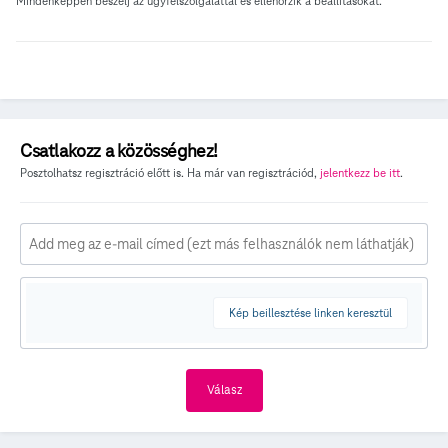
Mindenképpen beszélj az ügyfélszolgálattal és ellenőrzik a beállításokat.
Csatlakozz a közösséghez!
Posztolhatsz regisztráció előtt is. Ha már van regisztrációd,
jelentkezz be itt
.
Kép beillesztése linken keresztül
Válasz