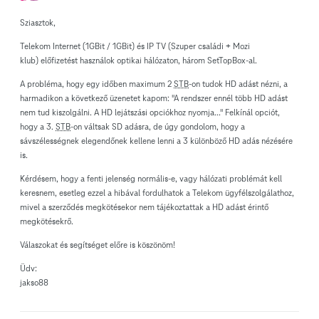
Sziasztok,
Telekom Internet (1GBit / 1GBit) és IP TV (Szuper családi + Mozi
klub) előfizetést használok optikai hálózaton, három SetTopBox-al.
A probléma, hogy egy időben maximum 2
STB
-on tudok HD adást nézni, a
harmadikon a következő üzenetet kapom: "A rendszer ennél több HD adást
nem tud kiszolgálni. A HD lejátszási opciókhoz nyomja..." Felkínál opciót,
hogy a 3.
STB
-on váltsak SD adásra, de úgy gondolom, hogy a
sávszélességnek elegendőnek kellene lenni a 3 különböző HD adás nézésére
is.
Kérdésem, hogy a fenti jelenség normális-e, vagy hálózati problémát kell
keresnem, esetleg ezzel a hibával fordulhatok a Telekom ügyfélszolgálathoz,
mivel a szerződés megkötésekor nem tájékoztattak a HD adást érintő
megkötésekrő.
Válaszokat és segítséget előre is köszönöm!
Üdv:
jakso88