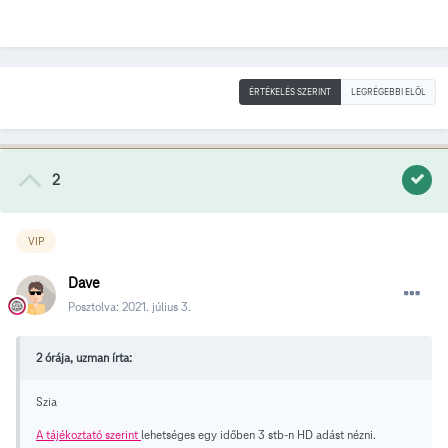
ÉRTÉKELÉS SZERINT
LEGRÉGEBBI ELÖL
2
VIP
Dave
Posztolva:
2021. július 3.
2 órája, uzman írta:
Szia
A tájékoztató szerint
lehetséges egy időben 3 stb-n HD adást nézni.