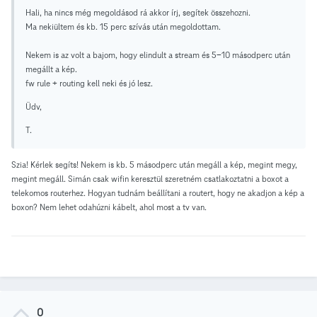
Hali, ha nincs még megoldásod rá akkor írj, segítek összehozni.
Ma nekiültem és kb. 15 perc szívás után megoldottam.
Nekem is az volt a bajom, hogy elindult a stream és 5-10 másodperc után
megállt a kép.
fw rule + routing kell neki és jó lesz.
Üdv,
T.
Szia! Kérlek segíts! Nekem is kb. 5 másodperc után megáll a kép, megint megy,
megint megáll. Simán csak wifin keresztül szeretném csatlakoztatni a boxot a
telekomos routerhez. Hogyan tudnám beállítani a routert, hogy ne akadjon a kép a
boxon? Nem lehet odahúzni kábelt, ahol most a tv van.
0