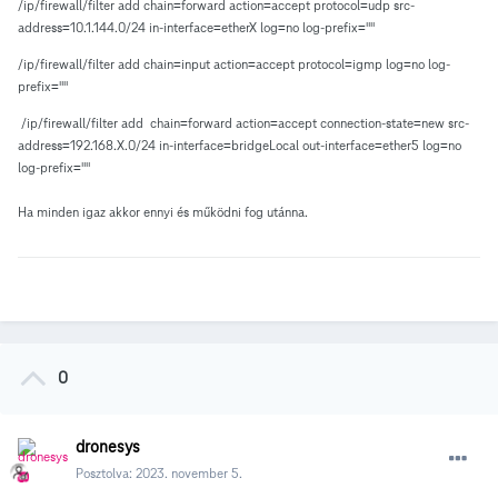
/ip/firewall/filter add chain=forward action=accept protocol=udp src-
address=10.1.144.0/24 in-interface=etherX log=no log-prefix=""
/ip/firewall/filter add chain=input action=accept protocol=igmp log=no log-
prefix=""
/ip/firewall/filter add chain=forward action=accept connection-state=new src-
address=192.168.X.0/24 in-interface=bridgeLocal out-interface=ether5 log=no
log-prefix=""
Ha minden igaz akkor ennyi és működni fog utánna.
0
dronesys
Posztolva:
2023. november 5.