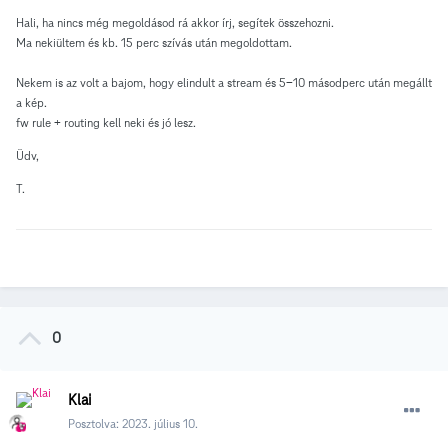
Hali, ha nincs még megoldásod rá akkor írj, segítek összehozni.
Ma nekiültem és kb. 15 perc szívás után megoldottam.
Nekem is az volt a bajom, hogy elindult a stream és 5-10 másodperc után megállt
a kép.
fw rule + routing kell neki és jó lesz.
Üdv,
T.
0
Klai
Posztolva:
2023. július 10.