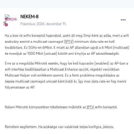
NEKEM-8
Posztolva:
2024. december 11.
Ha a box-ot wifin keresztül használod, azért áll meg 5mp-ként az adás, mert a wifi
szabvány szerint a multicast csomagot (
IPTV
) minimum data rate-en kell
továbbítani. Ez 5GHz-en 6Mbit. E miatt az AP állandóan ugrál a 6 Mbit (multicast)
és mondjuk az 1000 Mbit (unicast) között ami kinyírja az AP sávszélességét.
Erre az a megoldás Mikrotik esetén, hogy be kell kapcsolni (enabled) az AP-ban a
wifi interfész beállításaiban a Multicast Enhance opciót, régebbi verziókban
Multicast Helper volt emlékeim szerint. Ez a fenti probléma megoldására az
összes multicast csomagot unicast-ként küldi ki. Így max data rate-en fog menni
folyamatosan az AP.
Nálam Mikrotik környezetben tökéletesen működik az
IPTV
wifin keresztül.
Remélem segítettem. Ha szüksége van valakinek teljes konfigra, jelezze.