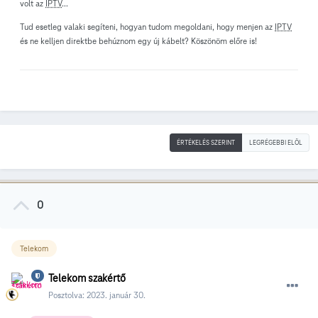
volt az
IPTV
...
Tud esetleg valaki segíteni, hogyan tudom megoldani, hogy menjen az
IPTV
és ne kelljen direktbe behúznom egy új kábelt? Köszönöm előre is!
ÉRTÉKELÉS SZERINT
LEGRÉGEBBI ELÖL
0
Telekom
Telekom szakértő
Posztolva:
2023. január 30.