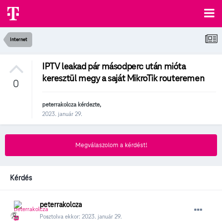
Internet
IPTV leakad pár másodperc után mióta
keresztül megy a saját MikroTik routeremen
0
peterrakolcza
kérdezte,
2023. január 29.
Megválaszolom a kérdést!
Kérdés
peterrakolcza
Posztolva ekkor:
2023. január 29.