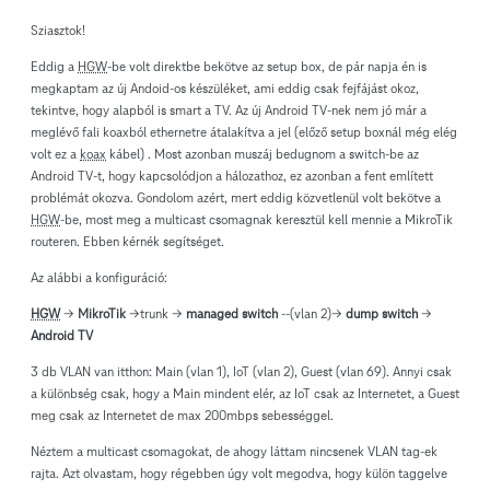
Sziasztok!
Eddig a
HGW
-be volt direktbe bekötve az setup box, de pár napja én is
megkaptam az új Andoid-os készüléket, ami eddig csak fejfájást okoz,
tekintve, hogy alapból is smart a TV. Az új Android TV-nek nem jó már a
meglévő fali koaxból ethernetre átalakítva a jel (előző setup boxnál még elég
volt ez a
koax
kábel) . Most azonban muszáj bedugnom a switch-be az
Android TV-t, hogy kapcsolódjon a hálozathoz, ez azonban a fent említett
problémát okozva. Gondolom azért, mert eddig közvetlenül volt bekötve a
HGW
-be, most meg a multicast csomagnak keresztül kell mennie a MikroTik
routeren. Ebben kérnék segítséget.
Az alábbi a konfiguráció:
HGW
->
MikroTik
->trunk ->
managed switch
--(vlan 2)->
dump switch
->
Android TV
3 db VLAN van itthon: Main (vlan 1), IoT (vlan 2), Guest (vlan 69). Annyi csak
a különbség csak, hogy a Main mindent elér, az IoT csak az Internetet, a Guest
meg csak az Internetet de max 200mbps sebességgel.
Néztem a multicast csomagokat, de ahogy láttam nincsenek VLAN tag-ek
rajta. Azt olvastam, hogy régebben úgy volt megodva, hogy külön taggelve