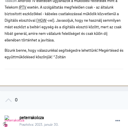
Android Tv esetében ugyanazok a működési feltételek mint a
Telekom
Telekom
IPTV
esetén. A szolgáltatás megfelelően csak - az általunk
biztosított eszközökkel - kábeles csatlakozással működik közvetlenül a
Digitális elosztóval (
HGW
-vel). Javasoljuk, hogy ne használj semmilyen
mást eszközt a beltéri egység és a digitális elosztó között, mert az csak
hibát generál, amire nem vállalunk felelőséget és csak külön díj
ellenében történhet a javítása.
Bízunk benne, hogy válaszunkkal segítségedre lehettünk! Megértésed és
együttműködésed köszönjük! ^Zoltán
0
peterrakolcza
Posztolva:
2023. január 30.