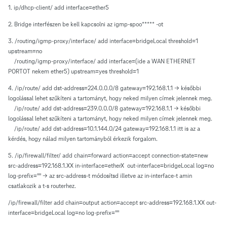
1. ip/dhcp-client/ add interface=ether5
2. Bridge interfészen be kell kapcsolni az igmp-spoo***** -ot
3. /routing/igmp-proxy/interface/ add interface=bridgeLocal threshold=1
upstream=no
/routing/igmp-proxy/interface/ add interface=(ide a WAN ETHERNET
PORTOT nekem ether5) upstream=yes threshold=1
4. /ip/route/ add dst-address=224.0.0.0/8 gateway=192.168.1.1 -> későbbi
logolással lehet szűkíteni a tartományt, hogy neked milyen címek jelennek meg.
/ip/route/ add dst-address=239.0.0.0/8 gateway=192.168.1.1 -> későbbi
logolással lehet szűkíteni a tartományt, hogy neked milyen címek jelennek meg.
/ip/route/ add dst-address=10.1.144.0/24 gateway=192.168.1.1 itt is az a
kérdés, hogy nálad milyen tartományból érkezik forgalom.
5. /ip/firewall/filter/ add chain=forward action=accept connection-state=new
src-address=192.168.1.XX in-interface=etherX out-interface=bridgeLocal log=no
log-prefix="" -> az src-address-t módosítsd illetve az in-interface-t amin
csatlakozik a t-s routerhez.
/ip/firewall/filter add chain=output action=accept src-address=192.168.1.XX out-
interface=bridgeLocal log=no log-prefix=""