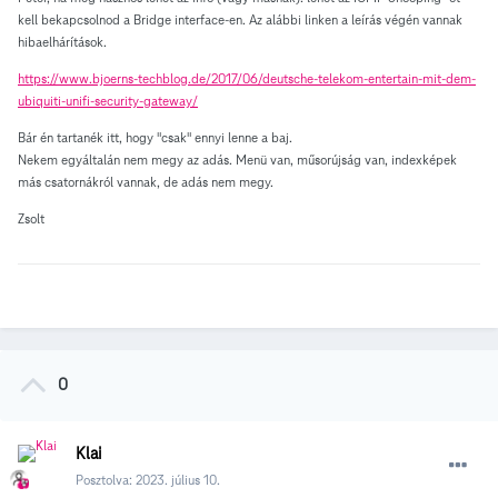
kell bekapcsolnod a Bridge interface-en. Az alábbi linken a leírás végén vannak
hibaelhárítások.
https://www.bjoerns-techblog.de/2017/06/deutsche-telekom-entertain-mit-dem-
ubiquiti-unifi-security-gateway/
Bár én tartanék itt, hogy "csak" ennyi lenne a baj.
Nekem egyáltalán nem megy az adás. Menü van, műsorújság van, indexképek
más csatornákról vannak, de adás nem megy.
Zsolt
0
Klai
Posztolva:
2023. július 10.