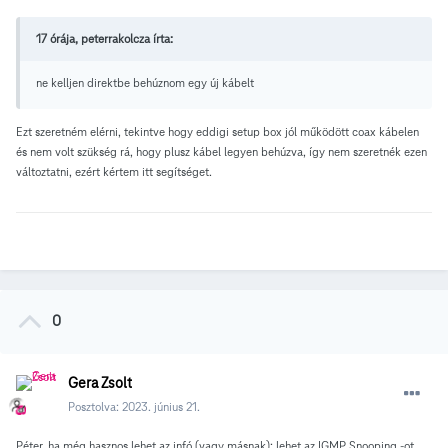
17 órája, peterrakolcza írta:
ne kelljen direktbe behúznom egy új kábelt
Ezt szeretném elérni, tekintve hogy eddigi setup box jól működött coax kábelen
és nem volt szükség rá, hogy plusz kábel legyen behúzva, így nem szeretnék ezen
változtatni, ezért kértem itt segítséget.
0
Gera Zsolt
Posztolva:
2023. június 21.
Péter, ha még hasznos lehet az infó (vagy másnak): lehet az IGMP Snooping -ot