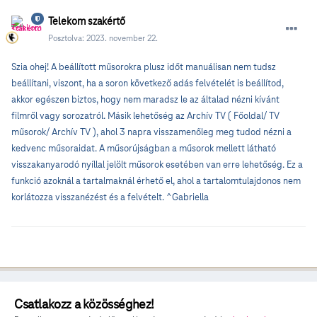
Telekom szakértő
Posztolva:
2023. november 22.
Szia ohej! A beállított műsorokra plusz időt manuálisan nem tudsz
beállítani, viszont, ha a soron következő adás felvételét is beállítod,
akkor egészen biztos, hogy nem maradsz le az általad nézni kívánt
filmről vagy sorozatról. Másik lehetőség az Archív TV ( Főoldal/ TV
műsorok/ Archív TV ), ahol 3 napra visszamenőleg meg tudod nézni a
kedvenc műsoraidat. A műsorújságban a műsorok mellett látható
visszakanyarodó nyíllal jelölt műsorok esetében van erre lehetőség. Ez a
funkció azoknál a tartalmaknál érhető el, ahol a tartalomtulajdonos nem
korlátozza visszanézést és a felvételt. ^Gabriella
Csatlakozz a közösséghez!