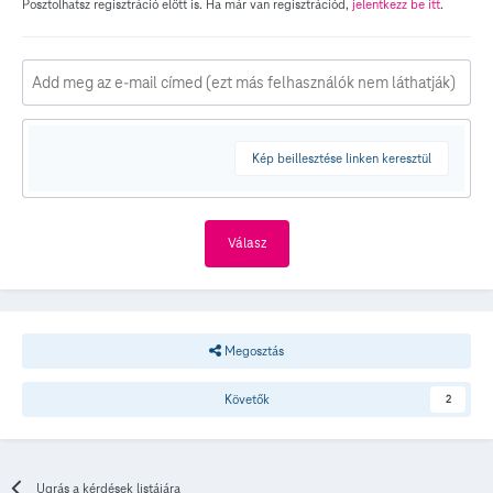
Posztolhatsz regisztráció előtt is. Ha már van regisztrációd,
jelentkezz be itt
.
Kép beillesztése linken keresztül
Válasz
Megosztás
Követők
2
Ugrás a kérdések listájára