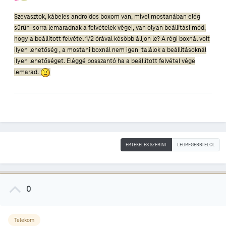
Szevasztok, kábeles androidos boxom van, mivel mostanában elég
sűrűn sorra lemaradnak a felvételek vêgei, van olyan beállítási mód,
hogy a beállított felvétel 1/2 órával késöbb álljon le? A régi boxnál volt
ilyen lehetőség , a mostani boxnál nem igen találok a beállításoknál
ilyen lehetőséget. Eléggé bosszantó ha a beállított felvétel vége
lemarad.
ÉRTÉKELÉS SZERINT
LEGRÉGEBBI ELÖL
0
Telekom