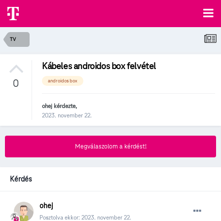
TV
Kábeles androidos box felvétel
0
androidos box
ohej
kérdezte,
2023. november 22.
Megválaszolom a kérdést!
Kérdés
ohej
Posztolva ekkor:
2023. november 22.