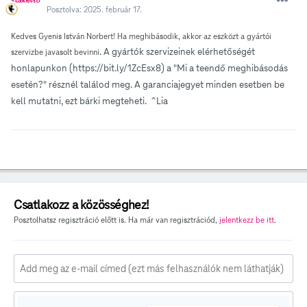
Posztolva:
2025. február 17.
Kedves Gyenis István Norbert! Ha meghibásodik, akkor az eszközt a gyártói
. A gyártók szervizeinek elérhetőségét
szervizbe javasolt bevinni
honlapunkon (https://bit.ly/1ZcEsx8) a "Mi a teendő meghibásodás
esetén?" résznél találod meg. A garanciajegyet minden esetben be
kell mutatni, ezt bárki megteheti. ^Lia
Csatlakozz a közösséghez!
Posztolhatsz regisztráció előtt is. Ha már van regisztrációd,
jelentkezz be itt
.