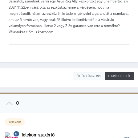
Sziasztok, szeretnék venni egy Asus Rog Ally kézikonzolt egy úriembertől, aki
2024.11.22.-én vásárolta az eszközt,az lenne a kérdésem, hogy ha
meghibásodik nálam az eszköz én is tudom igényelni a garanciát a számlával,
ami az ő nevén van, vagy csak ő? Illetve leellenőrízhető-e a vásárlás
valamilyen formában, illetve 2 vagy 3 év garancia van erre a termékre?
Válaszukat előre is köszönöm.
ÉRTÉKELÉS SZERINT
LEGRÉGEBBI ELÖL
0
Telekom
Telekom szakértő