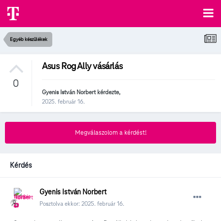
Egyéb készülékek
Asus Rog Ally vásárlás
0
Gyenis István Norbert
kérdezte,
2025. február 16.
Megválaszolom a kérdést!
Kérdés
Gyenis István Norbert
Posztolva ekkor:
2025. február 16.