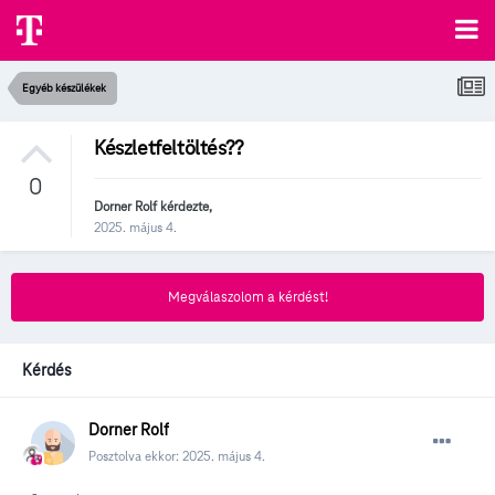
Egyéb készülékek
Készletfeltöltés??
0
Dorner Rolf
kérdezte,
2025. május 4.
Megválaszolom a kérdést!
Kérdés
Dorner Rolf
Posztolva ekkor:
2025. május 4.