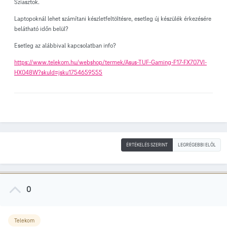
Sziasztok.
Laptopoknál lehet számítani készletfeltöltésre, esetleg új készülék érkezésére
belátható időn belül?
Esetleg az alábbival kapcsolatban info?
https://www.telekom.hu/webshop/termek/Asus-TUF-Gaming-F17-FX707VI-
HX048W?skuId=jsku1754659555
ÉRTÉKELÉS SZERINT
LEGRÉGEBBI ELÖL
0
Telekom