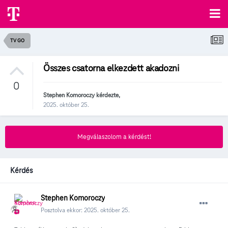
TV GO
Összes csatorna elkezdett akadozni
0
Stephen Komoroczy
kérdezte,
2025. október 25.
Megválaszolom a kérdést!
Kérdés
Stephen Komoroczy
Posztolva ekkor:
2025. október 25.