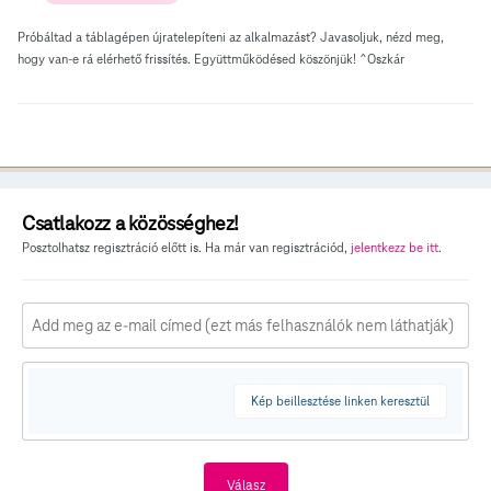
Próbáltad a táblagépen újratelepíteni az alkalmazást? Javasoljuk, nézd meg,
hogy van-e rá elérhető frissítés. Együttműködésed köszönjük! ^Oszkár
Csatlakozz a közösséghez!
Posztolhatsz regisztráció előtt is. Ha már van regisztrációd,
jelentkezz be itt
.
Kép beillesztése linken keresztül
Válasz