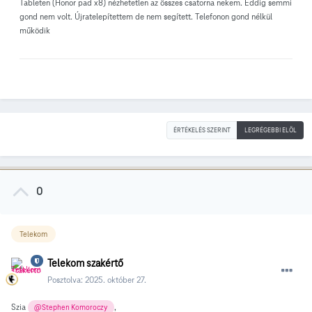
Tableten (Honor pad x8) nézhetetlen az összes csatorna nekem. Eddig semmi
gond nem volt. Újratelepítettem de nem segített. Telefonon gond nélkül
működik
ÉRTÉKELÉS SZERINT
LEGRÉGEBBI ELÖL
0
Telekom
Telekom szakértő
Posztolva:
2025. október 27.
Szia
,
@Stephen Komoroczy