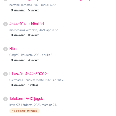
bertomi
kérdezte,
2021. március 29.
0
szavazat
5
válasz
4-44-104 es hibakód
mordecai74
kérdezte,
2021. április 16.
0
szavazat
0
válasz
Hiba!
Gergő91
kérdezte,
2021. április 8.
0
szavazat
4
válasz
hibaszám 4-44-50009
Csizmadia János
kérdezte,
2021. április 7.
0
szavazat
1
válasz
Telekom TVGO jogok
István76
kérdezte,
2021. március 24.
telekom fiók anomália