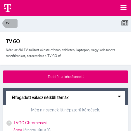
TV
TV GO
Nézd az élő TV-műsort okostelefonon, tableten, laptopon, vagy kölcsönözz
mozifilmeket, sorozatokat a TV GO-n!
Tedd fel a kérdésedet!
Elfogadott válasz nélküli témák
Még nincsenek itt népszerű kérdések.
TVGO Chromecast
Söme
kérdezte,
június 10.