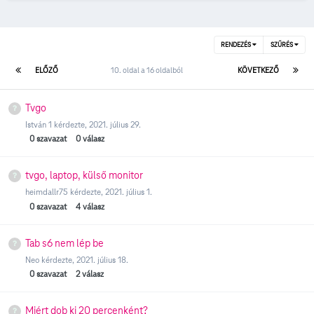
RENDEZÉS
SZŰRÉS
ELŐZŐ
10. oldal a 16 oldalból
KÖVETKEZŐ
Tvgo
István 1
kérdezte,
2021. július 29.
0
szavazat
0
válasz
tvgo, laptop, külső monitor
heimdallr75
kérdezte,
2021. július 1.
0
szavazat
4
válasz
Tab s6 nem lép be
Neo
kérdezte,
2021. július 18.
0
szavazat
2
válasz
Miért dob ki 20 percenként?