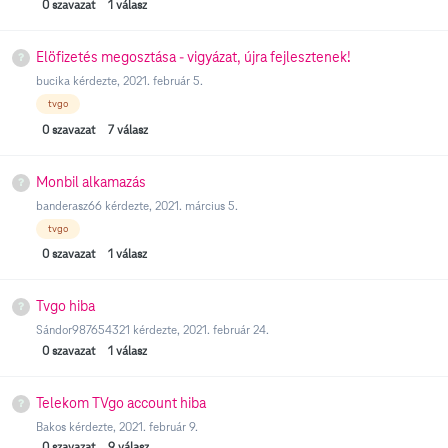
0
szavazat
1
válasz
Elöfizetés megosztása - vigyázat, újra fejlesztenek!
bucika
kérdezte,
2021. február 5.
tvgo
0
szavazat
7
válasz
Monbil alkamazás
banderasz66
kérdezte,
2021. március 5.
tvgo
0
szavazat
1
válasz
Tvgo hiba
Sándor987654321
kérdezte,
2021. február 24.
0
szavazat
1
válasz
Telekom TVgo account hiba
Bakos
kérdezte,
2021. február 9.
0
szavazat
9
válasz