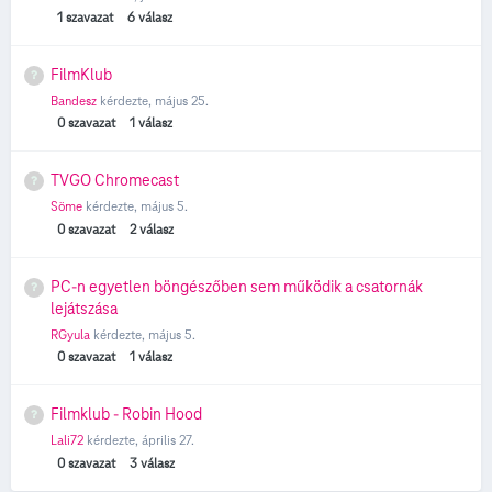
1
szavazat
6
válasz
FilmKlub
Bandesz
kérdezte,
május 25.
0
szavazat
1
válasz
TVGO Chromecast
Söme
kérdezte,
május 5.
0
szavazat
2
válasz
PC-n egyetlen böngészőben sem működik a csatornák
lejátszása
RGyula
kérdezte,
május 5.
0
szavazat
1
válasz
Filmklub - Robin Hood
Lali72
kérdezte,
április 27.
0
szavazat
3
válasz