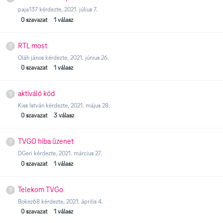
paja137
kérdezte,
2021. július 7.
0
szavazat
1
válasz
RTL most
Oláh jános
kérdezte,
2021. június 26.
0
szavazat
1
válasz
aktíváló kód
Kiss István
kérdezte,
2021. május 28.
0
szavazat
3
válasz
TVGO hiba üzenet
DGeri
kérdezte,
2021. március 27.
0
szavazat
1
válasz
Telekom TVGo
Bokez68
kérdezte,
2021. április 4.
0
szavazat
1
válasz