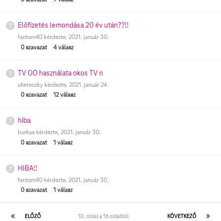
Előfizetés lemondása 20 év után??!!
fantom40
kérdezte,
2021. január 30.
0
szavazat
4
válasz
TV GO használata okos TV n
uhereczky
kérdezte,
2021. január 24.
0
szavazat
12
válasz
hiba
burkus
kérdezte,
2021. január 30.
0
szavazat
1
válasz
HIBA!!
fantom40
kérdezte,
2021. január 30.
0
szavazat
1
válasz
ELŐZŐ
10. oldal a 16 oldalból
KÖVETKEZŐ