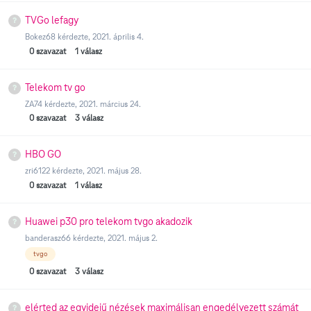
TVGo lefagy
Bokez68
kérdezte,
2021. április 4.
0
szavazat
1
válasz
Telekom tv go
ZA74
kérdezte,
2021. március 24.
0
szavazat
3
válasz
HBO GO
zri6122
kérdezte,
2021. május 28.
0
szavazat
1
válasz
Huawei p30 pro telekom tvgo akadozik
banderasz66
kérdezte,
2021. május 2.
tvgo
0
szavazat
3
válasz
elérted az egyidejű nézések maximálisan engedélyezett számát