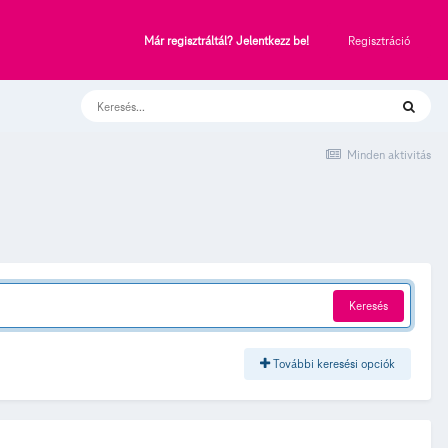
Regisztráció
Már regisztráltál? Jelentkezz be!
Minden aktivitás
Keresés
További keresési opciók