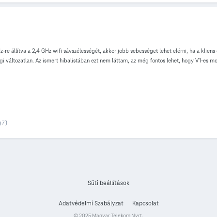
 kiadni több DUID-nak sem, a második eszköz csak vár-vár a válaszra… de itt már elvesz
ha lehetne egy normális satikus route-ot beállítani. Megjegyzem az is csodás lenne ha a
 állítva a 2,4 GHz wifi sávszélességét, akkor jobb sebességet lehet elérni, ha a kliens e
i változatlan. Az ismert hibalistában ezt nem láttam, az még fontos lehet, hogy V1-es mod
 7 )
Süti beállítások
Adatvédelmi Szabályzat
Kapcsolat
© 2025 Magyar Telekom Nyrt.