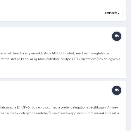
RENDEZÉS
szeretnék bekötni egy erősebb Asus AX1800 routert, mert nem megfelelő a
rből induló kábel az új Asus routerből induljon (IPTV kivételével) és az legyen a
a terhet? Első ötletem, hogy PPPOE típusú WAN csatlakozást állítanék az Asus
agemcom LAN1 csatlakozójából megy az ethernet kábel az Asus WAN portjába. Ez a
 szóba, mert IPTV-t is szeretnék használni. Próbálkoztam DMZ host beállítással
cerout-al és az első kettője lokál IP-t ír, ami azt jelenti, hogy dupla NAT, ugye?
Üdv, Levi
látszólag a DHCPv6, úgy en bloc, meg a prefix delegation specifikusan. Aminek
usan a prefix delegation esetében), következésképp nem bírom visszakapni azt a
nösen szerencsétlen, lévén nem is lehet statikus route-ot beállítani, hogy az egész
azt a prefixet adja, ami bizonyára franciaországban hasznos, de nekem nem pont ez
ver” jelentése „reset modem”, persze ezt nem mondja sehol, én meg nagyon