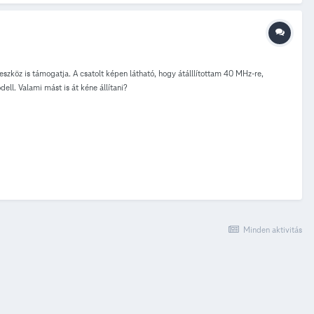
ítettem a türelmem, így lehet, hogy csak én nyomtam el valamit, de gyanús, hogy
 Nagylila nem változtatná meg a prefixet, ha a modem picit le van kapcsolva, de
szköz is támogatja. A csatolt képen látható, hogy átálllítottam 40 MHz-re,
ell. Valami mást is át kéne állítani?
Minden aktivitás