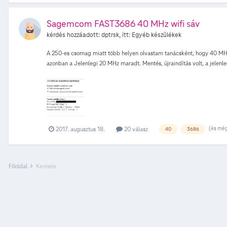
örültem hogy leölte a netet; úgy tűnik, mintha nem is tudna több PD-t
mégsem. Olyan jó lenne, ha ezeket a bugokat mondjuk javítanák… Vagy 
Sagemcom FAST3686 40 MHz wifi sáv
hát miért akarjak jót...
kérdés hozzáadott:
dptrsk
, itt:
Egyéb készülékek
A 250-es csomag miatt több helyen olvastam tanácsként, hogy 40 MHz-re
azonban a Jelenlegi 20 MHz maradt. Mentés, újraindítás volt, a jelenleg
(és még
2017. augusztus 18.
20 válasz
40
3686
Főoldal
Keresés