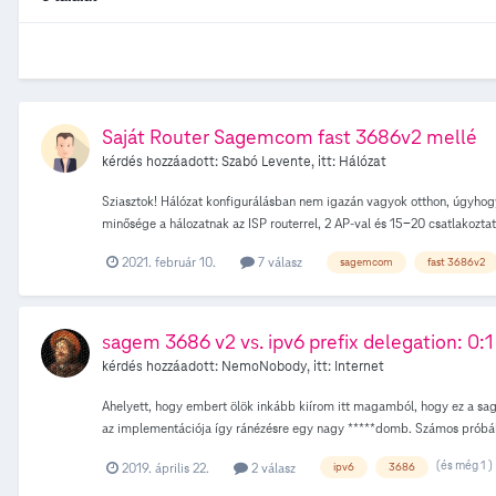
Saját Router Sagemcom fast 3686v2 mellé
kérdés hozzáadott:
Szabó Levente
, itt:
Hálózat
Sziasztok! Hálózat konfigurálásban nem igazán vagyok otthon, úgyhog
minősége a hálozatnak az ISP routerrel, 2 AP-val és 15-20 csatlakozta
valódi router, az ISP router modem AP kombónak csak modem feladata 
2021. február 10.
7 válasz
sagemcom
fast 3686v2
routeremen, azonban az nem működött, nem volt net. (megnéztem az int
Sagemcom támogatja ezt egyáltalán? Ezt lehet kérni az ügyfélszolgál
a Sagemcom routeren, beállítottam az Asus IP-jét oda. Az Asust pedig st
Ebben az esetben az ISP router majdnem ugyanannyira van terhelve, mi
sagem 3686 v2 vs. ipv6 prefix delegation: 0:1
kérdés hozzáadott:
NemoNobody
, itt:
Internet
Ahelyett, hogy embert ölök inkább kiírom itt magamból, hogy ez a sa
az implementációja így ránézésre egy nagy *****domb. Számos próbálko
prefixet, amit már egyszer ideadott, és amúgy nem használt; képtelen ke
(és még 1 )
2019. április 22.
2 válasz
ipv6
3686
prefixet felém route-olja; képtelen egyszerre több prefixet kiadni; ha
volt a vágyam; a dhcpv6 ablak a webes felületen semmit nem tud a PD-k