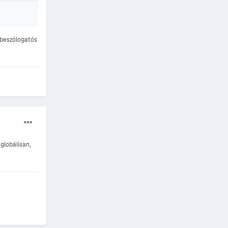
 beszólogatós
 globálisan,