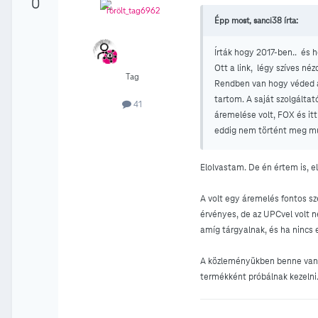
0
Épp most, sanci38 írta:
Írták hogy 2017-ben.. és h
Ott a link, légy szíves 
Tag
Rendben van hogy véded a 
tartom. A saját szolgálta
41
áremelése volt, FOX és it
eddig nem történt meg múl
Elolvastam. De én értem is, e
A volt egy áremelés fontos sz
érvényes, de az UPCvel volt n
amíg tárgyalnak, és ha nincs 
A közleményükben benne van a
termékként próbálnak kezelni