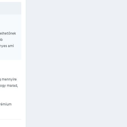
zelhetőnek
ub
ényes ami
ig mennyire
 hogy marad,
 prémium