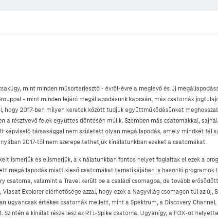
csakúgy, mint minden műsorterjesztő - évről-évre a meglévő és új megállapodás
rouppal - mint minden lejáró megállapodásunk kapcsán, más csatornák jogtulajd
rról, hogy 2017-ben milyen keretek között tudjuk együttműködésünket meghosszab
 a résztvevő felek együttes döntésén múlik. Szemben más csatornákkal, sajná
t képviselő társasággal nem született olyan megállapodás, amely mindkét fél 
ányában 2017-től nem szerepeltethetjük kínálatunkban ezeket a csatornákat.
t ismerjük és elismerjük, a kínálatunkban fontos helyet foglaltak el ezek a pro
ett megállapodás miatt kieső csatornákat tematikájában is hasonló programok tu
ory csatorna, valamint a Travel került be a családi csomagba, de tovább erősödött
y, Viasat Explorer elérhetősége azzal, hogy ezek a Nagyvilág csomagon túl az új, 
an ugyancsak értékes csatornák mellett, mint a Spektrum, a Discovery Channel,
l. Szintén a kínálat része lesz az RTL-Spike csatorna. Ugyanígy, a FOX-ot helyette