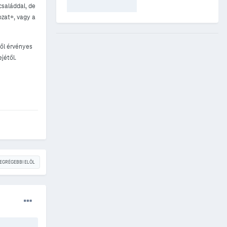
családdal, de
ozat+, vagy a
től érvényes
jétől.
EGRÉGEBBI ELÖL