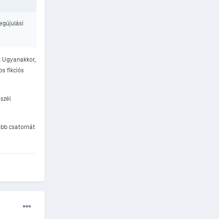
egújulási
g. Ugyanakkor,
s fikciós
szél
öbb csatornát