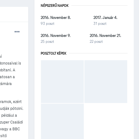
NÉPSZERŰ NAPOK
2016. November 8.
2017. Január 4.
93 poszt
31 poszt
2016. November 9.
2016. November 21.
25 poszt
22 poszt
POSZTOLT KÉPEK
ai
onosaival is
bítani. A
latosan a
számára
gramok, ezért
dják pótolni.
 például a
Szuper Családi
 vagy a BBC
sítő