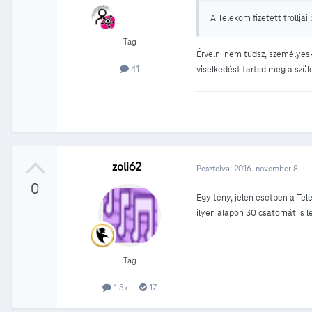
A Telekom fizetett trollja
Tag
Érvelni nem tudsz, személyes
41
viselkedést tartsd meg a szüle
zoli62
Posztolva:
2016. november 8.
0
Egy tény, jelen esetben a Tele
ilyen alapon 30 csatornát is l
Tag
1.5k
17