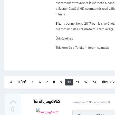
csatornaként továbbra is elérhető a haso
a Szuper Családi HD csomag részévé válta
Film+2.
Bízunk benne, hogy 2017-ben is sikerül ol
csatornakiosztás részleteiről számlavégi
Üdvözlettel:
Telekom és a Telekom fórum csapata
ELŐZŐ
5
6
7
8
9
10
11
12
13
KÖVETKEZ
Törölt_tag6962
Posztolva:
2016. november 8.
0