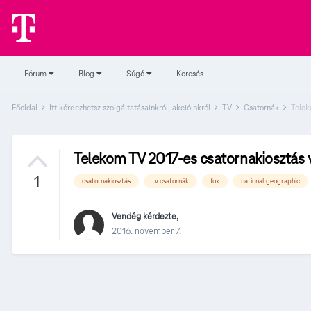
Fórum
Blog
Súgó
Keresés
Főoldal
Itt kérdezhetsz szolgáltatásainkról, akcióinkról
TV
Csatornák
Telek
Telekom TV 2017-es csatornakiosztás 
1
csatornakiosztás
tv csatornák
fox
national geographic
Vendég kérdezte,
2016. november 7.