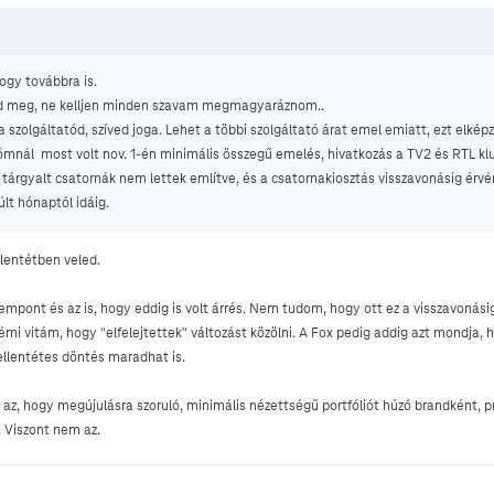
ogy továbbra is.
nézd meg, ne kelljen minden szavam megmagyaráznom..
szolgáltatód, szíved joga. Lehet a többi szolgáltató árat emel emiatt, ezt elkép
tómnál most volt nov. 1-én minimális összegű emelés, hivatkozás a TV2 és RTL kl
t tárgyalt csatornák nem lettek említve, és a csatornakiosztás visszavonásig érv
t hónaptól idáig.
llentétben veled.
empont és az is, hogy eddig is volt árrés. Nem tudom, hogy ott ez a visszavonás
émi vitám, hogy "elfelejtettek" változást közölni. A Fox pedig addig azt mondja,
ellentétes döntés maradhat is.
z, hogy megújulásra szoruló, minimális nézettségű portfóliót húzó brandként,
. Viszont nem az.