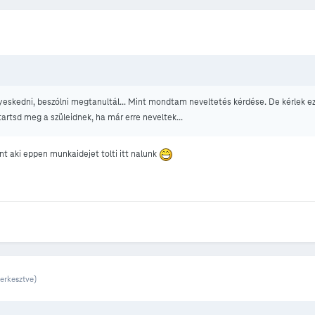
yeskedni, beszólni megtanultál... Mint mondtam neveltetés kérdése. De kérlek ez
artsd meg a szüleidnek, ha már erre neveltek...
nt aki eppen munkaidejet tolti itt nalunk
zerkesztve)