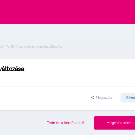
om TV 2017-es csatornakiosztás változása
változása
Megosztás
Köve
Tedd fel a kérdésedet!
Megválaszolom a