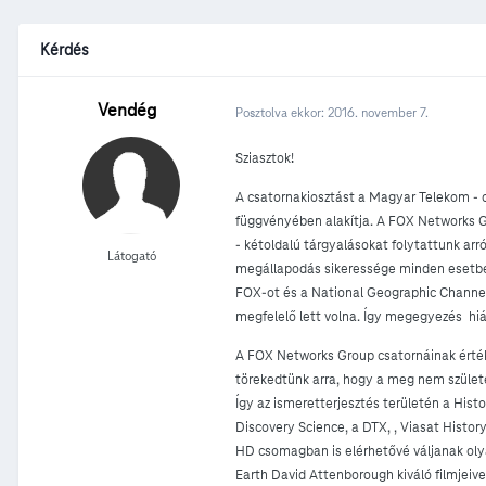
Kérdés
Vendég
Posztolva ekkor:
2016. november 7.
Sziasztok!
A csatornakiosztást a Magyar Telekom - 
függvényében alakítja. A FOX Networks G
- kétoldalú tárgyalásokat folytattunk a
Látogató
megállapodás sikeressége minden esetben
FOX-ot és a National Geographic Channel
megfelelő lett volna. Így megegyezés hi
A FOX Networks Group csatornáinak értékei
törekedtünk arra, hogy a meg nem szület
Így az ismeretterjesztés területén a Hist
Discovery Science, a DTX, , Viasat Histor
HD csomagban is elérhetővé váljanak oly
Earth David Attenborough kiváló filmjeive