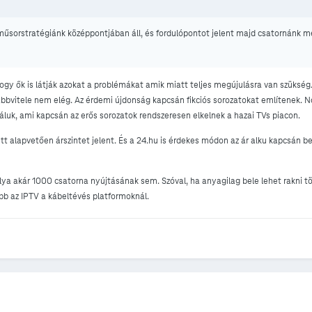
űsorstratégiánk középpontjában áll, és fordulópontot jelent majd csatornánk m
, hogy ők is látják azokat a problémákat amik miatt teljes megújulásra van szüksé
vábbvitele nem elég. Az érdemi újdonság kapcsán fikciós sorozatokat említenek. No
luk, ami kapcsán az erős sorozatok rendszeresen elkelnek a hazai TVs piacon.
t alapvetően árszintet jelent. És a 24.hu is érdekes módon az ár alku kapcsán be
ya akár 1000 csatorna nyújtásának sem. Szóval, ha anyagilag bele lehet rakni t
obb az IPTV a kábeltévés platformoknál.