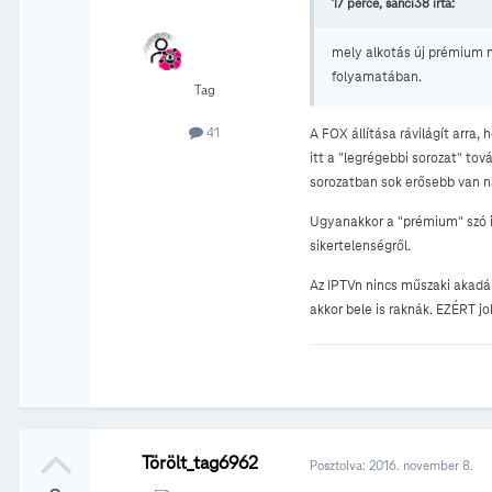
17 perce, sanci38 írta:
mely alkotás új prémium m
folyamatában.
Tag
41
A FOX állítása rávilágít arra
itt a "legrégebbi sorozat" to
sorozatban sok erősebb van ná
Ugyanakkor a "prémium" szó it
sikertelenségről.
Az IPTVn nincs műszaki akadál
akkor bele is raknák. EZÉRT j
Törölt_tag6962
Posztolva:
2016. november 8.