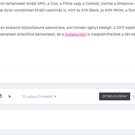
nló tartalmakat kínáló AMC, a Cool, a Prime vagy a Comedy Central a Simpsons 
k olyan sorozatokat kínáló csatornák is, mint az AXN Black, az AXN White, a Sor
yan kínálatot biztosítanunk számotokra, ami minden igényt kielégít. A 2017 elejé
 üzenetben értesítünk benneteket, de a
honlapunkon
is megtekinthetitek a hét ele
Ő
10. oldal a 13 oldalból
ÉRTÉKELÉS SZERINT
L