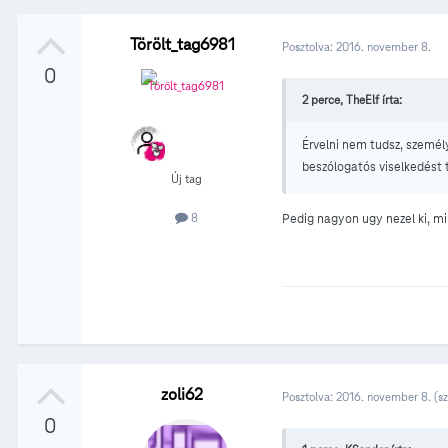
Törölt_tag6981
Posztolva:
2016. november 8.
0
2 perce, TheElf írta:
Érvelni nem tudsz, személ
beszólogatós viselkedést t
Új tag
8
Pedig nagyon ugy nezel ki, mi
zoli62
Posztolva:
2016. november 8.
(s
0