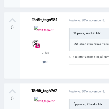
Törölt_tag6981
Posztolva:
2016. november 8.
0
14 perce, sanci38 írta:
Mit lehet ezen félreérteni
Új tag
A Telekom fizetett trolljai b
8
Törölt_tag6962
Posztolva:
2016. november 8.
0
Épp most, KSandor írta: