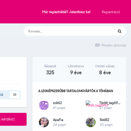
Regisztráció
Már regisztráltál? Jelentkezz be!
Minden aktivitás
Válaszok
Létrehozva
Utolsó válasz
325
9 éve
8 éve
A LEGNÉPSZERŰBB TARTALOMGYÁRTÓK A TÉMÁBAN
tők
20
zoli62
Törölt_tag6962
41 poszt
37 poszt
 kérdést!
ApaFia
Roli82
34 poszt
33 poszt