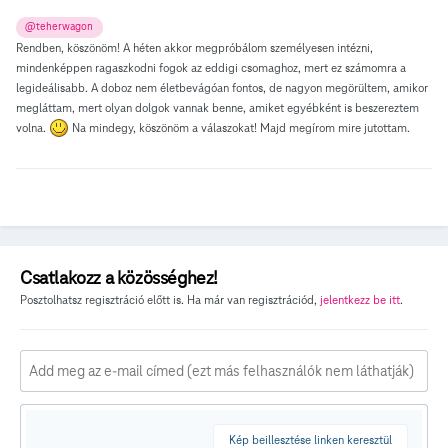
@teherwagon
Rendben, köszönöm! A héten akkor megpróbálom személyesen intézni,
mindenképpen ragaszkodni fogok az eddigi csomaghoz, mert ez számomra a
legideálisabb. A doboz nem életbevágóan fontos, de nagyon megörültem, amikor
megláttam, mert olyan dolgok vannak benne, amiket egyébként is beszereztem
volna.
Na mindegy, köszönöm a válaszokat! Majd megírom mire jutottam.
Csatlakozz a közösséghez!
Posztolhatsz regisztráció előtt is. Ha már van regisztrációd,
jelentkezz be itt
.
Kép beillesztése linken keresztül