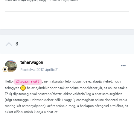
3
teherwagon
Posztolva:
2017. április 21.
Hello
, nem akaralak lelombozni, de ez alapján lehet, hogy
@kovacs.reka95
sehogyan
ha az ajándékdoboz csak az online rendeléshez jár, és online csak a
Té új díjcsomagjaival hosszabbíthatsz, akkor valószínűleg a chat sem segíthet
(régi csomaggal üzletben doboz nélkül vagy új csomagban online dobozzal van a
mérleg két serpenyőjében). azért próbáld meg, a honlapon nézegesd a telókat, és
akkor előbb-utóbb kiadja a chat-et