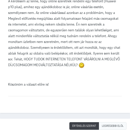
A kérdésem az lenne, hogy online szeretnék rendelni egy telefont (Huawei
p10 plus), amihez egy ajándékdoboz is jár, online vásárlás esetén,
személyesen nem. Az online vásárlással azonban az a problémám, hogy a
Meglevő előfizetés megújítása alatt folyamatosan felajánl más csomagokat
és internetet, ami elvileg nekem ideális lenne. Én nem szeretnék a
csomagomon változtatni, de egyszerűen nem találok olyan lehetőséget, ami
alatt mindenféle változtatás nélkül meg tudnám rendelni a telefont. Ahogy
mondtam üzletben nem szeretném, mert ott nem jár hozza ez az
ajándékdoboz. Személyesen is érdeklődtem, ott azt mondták, hogy egy chat
ablak felugrik az oldalra való belépéskor, ott érdeklődjek. Ilyenre sem került
sor. Tehát, HOGY TUDOK INTERNETEN TELEFONT VÁSÁROLNI A MEGLÉVŐ
DÍJCSOMAGOM MEGVÁLTOZTATÁSA NÉLKÜL?
Köszönöm a választ előre is!
ÉRTÉKELÉS SZERINT
LEGRÉGEBBI ELÖL