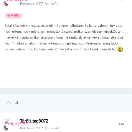
Posztolva:
2017. április 21.
@Roli82
Szia! Köszönöm a válaszod, erről még nem hallottam. És ha ez valóban így van,
nem értem, hogy miért nem mondták 3 napja amikor személyesen érdeklődtem,
illetve két napja amikor telefonon, hogy ne tápláljak reményeket, hogy sikerülni
fog. Mindkét alkalommal azt a tanácsot kaptam, hogy "interneten meg tudom
oldani, valami mód biztosan van rá", de ezt a módot sehol senki nem tudja
3
Törölt_tag8072
Posztolva:
2017. április 24.