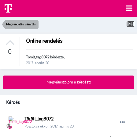
Megrendelés, vásárlás
Online rendelés
0
Törölt_tag8072
kérdezte,
2017. április 20.
Megválaszolom a kérdést!
Kérdés
Törölt_tag8072
Posztolva ekkor:
2017. április 20.