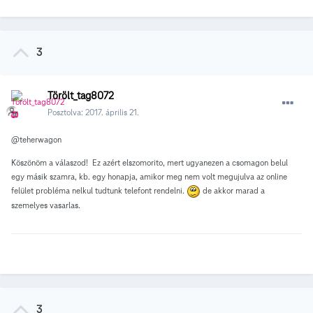
3
Törölt_tag8072
Posztolva:
2017. április 21.
@teherwagon
Köszönöm a válaszod! Ez azért elszomorito, mert ugyanezen a csomagon belul
egy másik szamra, kb. egy honapja, amikor meg nem volt megujulva az online
felület probléma nelkul tudtunk telefont rendelni.
de akkor marad a
szemelyes vasarlas.
3