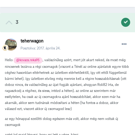
3
teherwagon
Posztolva:
2017. április 24.
Hello
, valószínűleg azért, mert jót akart neked, és most még
@kovacs.reka95
nincsenek lezárva a régi csomagok (viszont a Ténél az online ajánlatok egyre több
céghez hasonlóan eltérhetnek az üzletben elérhetőektől, így ott ettől függetlenül
bármi lehet). így üzletben elvileg még mennie kell a régire hosszabbításnak (ott
doboz nincs, és valószínűleg az újat fogják ajánlani, ahogyan Roli82 írta, de
ragaszkodj a régihez, és siess, intézd a héten). az online az szerintem már
esélytelen, ha csak az új csomagokra ajánl hosszabbítást, akkor ezen már ha
akarnák, akkor sem tudnának módosítani a héten (ha fontos a doboz, akkor
válaszd ezt, viszont akkor új csomagod lesz)
az egy hónappal ezelőtti dolog egészen más volt, akkor még nem voltak új
csomagok
azért írd majd légyszi, hogy mi lett a vége, köszi