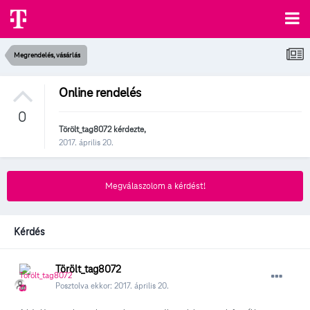
Megrendelés, vásárlás
Online rendelés
0
Törölt_tag8072
kérdezte,
2017. április 20.
Megválaszolom a kérdést!
Kérdés
Törölt_tag8072
Posztolva ekkor:
2017. április 20.