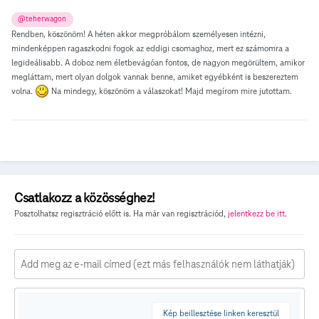
@teherwagon
Rendben, köszönöm! A héten akkor megpróbálom személyesen intézni,
mindenképpen ragaszkodni fogok az eddigi csomaghoz, mert ez számomra a
legideálisabb. A doboz nem életbevágóan fontos, de nagyon megörültem, amikor
megláttam, mert olyan dolgok vannak benne, amiket egyébként is beszereztem
volna.
Na mindegy, köszönöm a válaszokat! Majd megírom mire jutottam.
Csatlakozz a közösséghez!
Posztolhatsz regisztráció előtt is. Ha már van regisztrációd,
jelentkezz be itt
.
Kép beillesztése linken keresztül