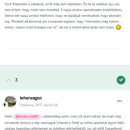
Szia! Köszönöm a válaszod, erről még nem hallottam. És ha ez valóban így van,
nem értem, hogy miért nem mondták 3 napja amikor személyesen érdeklődtem,
illetve két napja amikor telefonon, hogy ne tápláljak reményeket, hogy sikerülni
fog. Mindkét alkalommal azt a tanácsot kaptam, hogy "interneten meg tudom
oldani, valami mód biztosan van rá", de ezt a módot sehol senki nem tudja
3
teherwagon
Posztolva:
2017. április 24.
Hello
, valószínűleg azért, mert jót akart neked, és most még
@kovacs.reka95
nincsenek lezárva a régi csomagok (viszont a Ténél az online ajánlatok egyre több
céghez hasonlóan eltérhetnek az üzletben elérhetőektől, így ott ettől függetlenül