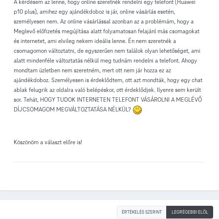
A kérdésem az lenne, hogy online szeretnék rendelni egy telefont (Huawei
p10 plus), amihez egy ajándékdoboz is jár, online vásárlás esetén,
személyesen nem. Az online vásárlással azonban az a problémám, hogy a
Meglevő előfizetés megújítása alatt folyamatosan felajánl más csomagokat
és internetet, ami elvileg nekem ideális lenne. Én nem szeretnék a
csomagomon változtatni, de egyszerűen nem találok olyan lehetőséget, ami
alatt mindenféle változtatás nélkül meg tudnám rendelni a telefont. Ahogy
mondtam üzletben nem szeretném, mert ott nem jár hozza ez az
ajándékdoboz. Személyesen is érdeklődtem, ott azt mondták, hogy egy chat
ablak felugrik az oldalra való belépéskor, ott érdeklődjek. Ilyenre sem került
sor. Tehát, HOGY TUDOK INTERNETEN TELEFONT VÁSÁROLNI A MEGLÉVŐ
DÍJCSOMAGOM MEGVÁLTOZTATÁSA NÉLKÜL?
Köszönöm a választ előre is!
ÉRTÉKELÉS SZERINT
LEGRÉGEBBI ELÖL