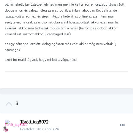
bármi lehet). így üzletben elvileg még mennie kell a régire hosszabbításnak (ott
doboz nincs, és valószínűleg az újat fogják ajánlani, ahogyan Roli82 írta, de
ragaszkodj a régihez, és siess, intézd a héten). az online az szerintem már
esélytelen, ha csak az új csomagokra ajánl hosszabbítást, akkor ezen már ha
akarnák, akkor sem tudnának módosítani a héten (ha fontos a doboz, akkor
válaszd ezt, viszont akkor új csomagod lesz)
az egy hónappal ezelőtti dolog egészen más volt, akkor még nem voltak új
csomagok
azért írd majd légyszi, hogy mi lett a vége, köszi
3
Törölt_tag8072
Posztolva:
2017. április 24.