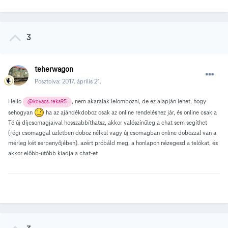
3
teherwagon
Posztolva:
2017. április 21.
Hello
, nem akaralak lelombozni, de ez alapján lehet, hogy
@kovacs.reka95
sehogyan
ha az ajándékdoboz csak az online rendeléshez jár, és online csak a
Té új díjcsomagjaival hosszabbíthatsz, akkor valószínűleg a chat sem segíthet
(régi csomaggal üzletben doboz nélkül vagy új csomagban online dobozzal van a
mérleg két serpenyőjében). azért próbáld meg, a honlapon nézegesd a telókat, és
akkor előbb-utóbb kiadja a chat-et