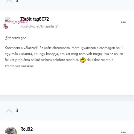
3
Törölt_tag8072
Posztolva:
2017. április 21.
@teherwagon
Köszönöm a válaszod! Ez azért elszomorito, mert ugyanezen a csomagon belul
egy másik szamra, kb. egy honapja, amikor meg nem volt megujulva az online
felület probléma nelkul tudtunk telefont rendelni.
de akkor marad a
szemelyes vasarlas.
3
Roli82