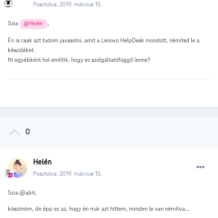
Posztolva:
2019. március 15.
Szia
,
@Helén
Én is csak azt tudom javasolni, amit a Lenovo HelpDesk mondott, némítsd le a
készüléket.
Itt egyébként hol említik, hogy ez szolgáltatófüggő lenne?
0
Helén
Posztolva:
2019. március 15.
Szia @abit,
köszönöm, de épp ez az, hogy én már azt hittem, minden le van némítva...