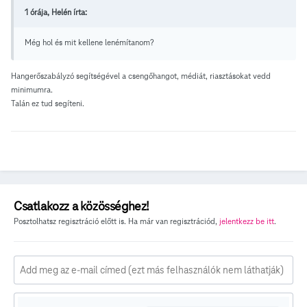
1 órája, Helén írta:
Még hol és mit kellene lenémítanom?
Hangerőszabályzó segítségével a csengőhangot, médiát, riasztásokat vedd
minimumra.
Talán ez tud segíteni.
Csatlakozz a közösséghez!
Posztolhatsz regisztráció előtt is. Ha már van regisztrációd,
jelentkezz be itt
.