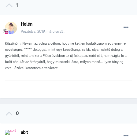
1
Helén
Posztolva:
2019. március 23.
Köszönöm. Nekem az volna a célom, hogy ne kelljen foglalkoznom egy ennyire
nevetséges, ***** dologgal, mint egy kezdőhang. Ez kb. olyan szintű dolog a
gyártótól, mint amikor a 90es években az új felkapaszkodó elit, nem vágta le a
bolti cédulát az öltönyéről, hogy mindenki lássa, milyen menő... Ilyen tényleg
volt!!! Szóval köszönöm a tanácsot.
0
abit