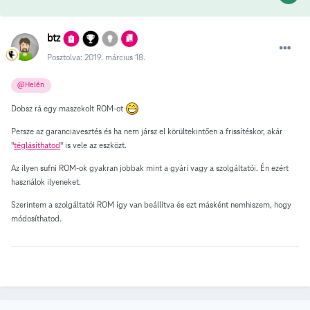
btz
Posztolva:
2019. március 18.
@Helén
Dobsz rá egy maszekolt ROM-ot
Persze az garanciavesztés és ha nem jársz el körültekintően a frissítéskor, akár
"
téglásíthatod
" is vele az eszközt.
Az ilyen sufni ROM-ok gyakran jobbak mint a gyári vagy a szolgáltatói. Én ezért
használok ilyeneket.
Szerintem a szolgáltatói ROM így van beállítva és ezt másként nemhiszem, hogy
módosíthatod.