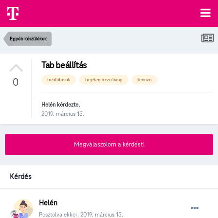
Egyéb készülékek
Tab beállítás
0
beállítások
bejelentkező hang
lenovo
Helén
kérdezte,
2019. március 15.
Megválaszolom a kérdést!
Kérdés
Helén
Posztolva ekkor:
2019. március 15.