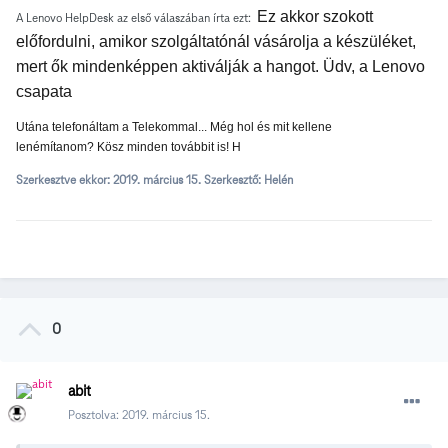
Ez akkor szokott
A Lenovo HelpDesk az első válaszában írta ezt:
előfordulni, amikor szolgáltatónál vásárolja a készüléket,
mert ők mindenképpen aktiválják a hangot. Üdv, a Lenovo
csapata
Utána telefonáltam a Telekommal...
Még hol és mit kellene
lenémítanom?
Kösz minden továbbit is! H
Szerkesztve ekkor:
2019. március 15.
Szerkesztő: Helén
0
abit
Posztolva:
2019. március 15.