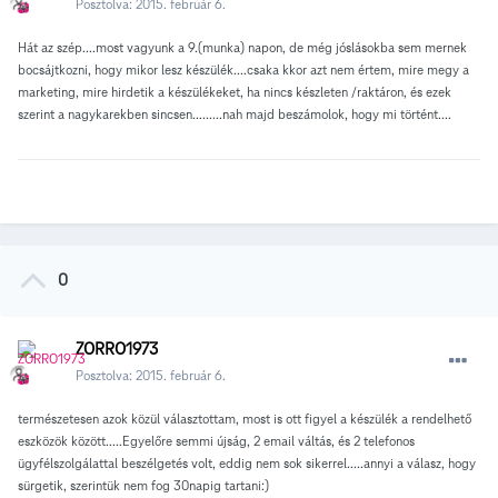
Posztolva:
2015. február 6.
Hát az szép....most vagyunk a 9.(munka) napon, de még jóslásokba sem mernek
bocsájtkozni, hogy mikor lesz készülék....csaka kkor azt nem értem, mire megy a
marketing, mire hirdetik a készülékeket, ha nincs készleten /raktáron, és ezek
szerint a nagykarekben sincsen.........nah majd beszámolok, hogy mi történt....
0
ZORRO1973
Posztolva:
2015. február 6.
természetesen azok közül választottam, most is ott figyel a készülék a rendelhető
eszközök között.....Egyelőre semmi újság, 2 email váltás, és 2 telefonos
ügyfélszolgálattal beszélgetés volt, eddig nem sok sikerrel.....annyi a válasz, hogy
sürgetik, szerintük nem fog 30napig tartani:)