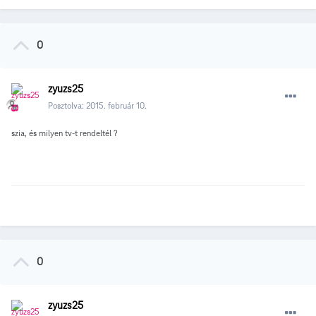
0
zyuzs25
Posztolva:
2015. február 10.
szia, és milyen tv-t rendeltél ?
0
zyuzs25