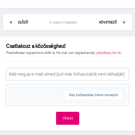
ELŐZŐ
5. oldal a 7 oldalból
KÖVETKEZŐ
Csatlakozz a közösséghez!
Posztolhatsz regisztráció előtt is. Ha már van regisztrációd,
jelentkezz be itt
.
Kép beillesztése linken keresztül
Válasz