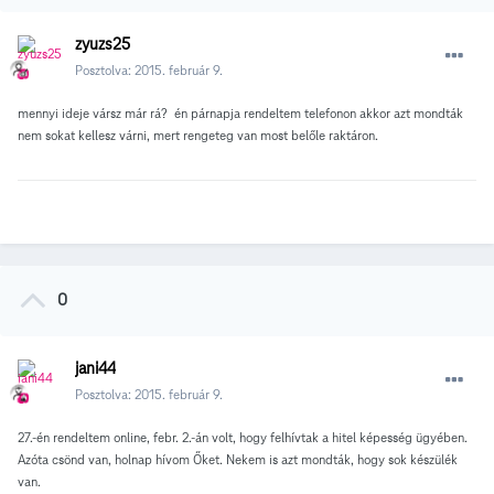
zyuzs25
Posztolva:
2015. február 9.
mennyi ideje vársz már rá? én párnapja rendeltem telefonon akkor azt mondták
nem sokat kellesz várni, mert rengeteg van most belőle raktáron.
0
jani44
Posztolva:
2015. február 9.
27.-én rendeltem online, febr. 2.-án volt, hogy felhívtak a hitel képesség ügyében.
Azóta csönd van, holnap hívom Őket. Nekem is azt mondták, hogy sok készülék
van.