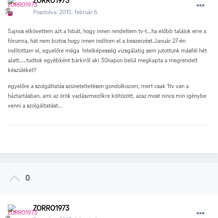
ZORRO1973
Posztolva:
2015. február 6.
Sajnos elkövettem azt a hibát, hogy innen rendeltem tv-t...ha előbb találok erre a
fórumra, hát nem biztos hogy innen indítom el a beszerzést.Január 27-én
indítottam el, egyelőre méga hitelképesség vizsgálatig sem jutottunk másfél hét
alatt.....tudtok egyébként bárkiről aki 30napon belül megkapta a megrendelt
készüléket?
egyelőre a szolgáltatás szüneteltetésen gondolkozom, mert csak 1tv van a
háztartásban, ami az örök vadászmezőkre költözött, azaz most nincs min igénybe
venni a szolgáltatást...
0
ZORRO1973