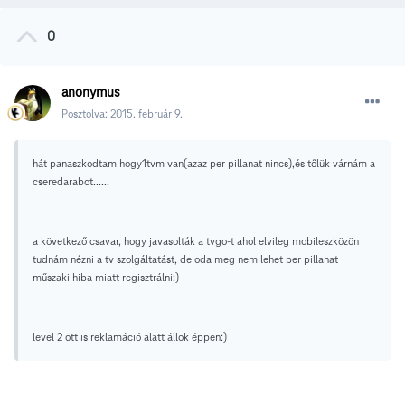
0
anonymus
Posztolva:
2015. február 9.
hát panaszkodtam hogy1tvm van(azaz per pillanat nincs),és tőlük várnám a
cseredarabot......
a következő csavar, hogy javasolták a tvgo-t ahol elvileg mobileszközön
tudnám nézni a tv szolgáltatást, de oda meg nem lehet per pillanat
műszaki hiba miatt regisztrálni:)
level 2 ott is reklamáció alatt állok éppen:)