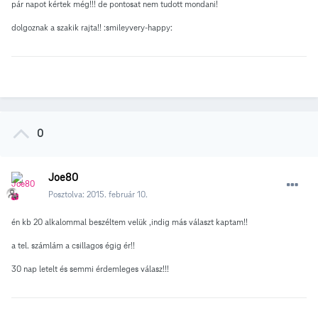
pár napot kértek még!!! de pontosat nem tudott mondani!
dolgoznak a szakik rajta!! :smileyvery-happy:
0
Joe80
Posztolva:
2015. február 10.
én kb 20 alkalommal beszéltem velük ,indig más választ kaptam!!
a tel. számlám a csillagos égig ér!!
30 nap letelt és semmi érdemleges válasz!!!