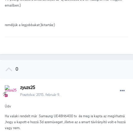
emailben:)
reméljük a legjobbakat:)kitartás:)
0
zyuzs25
Posztolva:
2015. február 9.
Üdv
Ha valaki rendelt már Samsung UE48H6400 tv és meg is kapta az megírhatná
,hogy a kapott-e hozzá 3d szemüveget ,illetve az a smart távírányító volt-e hozzá
vagy nem.