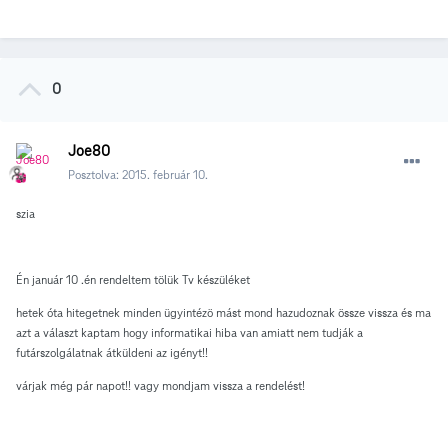
0
Joe80
Posztolva:
2015. február 10.
szia
Én január 10 .én rendeltem tölük Tv készüléket
hetek óta hitegetnek minden ügyintézö mást mond hazudoznak össze vissza és ma
azt a választ kaptam hogy informatikai hiba van amiatt nem tudják a
futárszolgálatnak átküldeni az igényt!!
várjak még pár napot!! vagy mondjam vissza a rendelést!