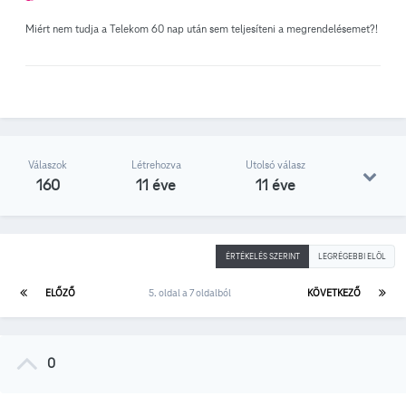
Miért nem tudja a Telekom 60 nap után sem teljesíteni a megrendelésemet?!
Válaszok
Létrehozva
Utolsó válasz
160
11 éve
11 éve
ÉRTÉKELÉS SZERINT
LEGRÉGEBBI ELÖL
ELŐZŐ
5. oldal a 7 oldalból
KÖVETKEZŐ
0