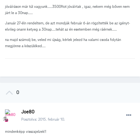
jóváíráson már túl vagyunk.....3500ftot jóváírtak , igaz, nekem még bőven nem
járt le a 30nap.....
Január 27-éln rendeltem, de azt mondják február 6-án rögzítették be az igényt-
elvileg onann ketyeg a 30nap....tehát az én esetemben még ráérnek.....
na majd számolj be, veled mi újság, kérlek jelezd ha valami csoda folytán
megjönne a készüléked....
0
Joe80
Posztolva:
2015. február 10.
mindenképp visszajelzek!!