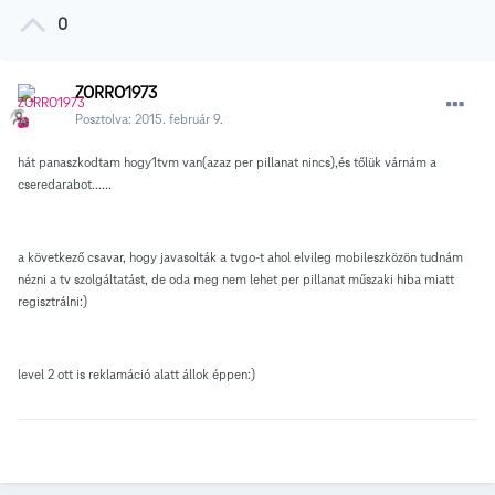
0
ZORRO1973
Posztolva:
2015. február 9.
hát panaszkodtam hogy1tvm van(azaz per pillanat nincs),és tőlük várnám a
cseredarabot......
a következő csavar, hogy javasolták a tvgo-t ahol elvileg mobileszközön tudnám
nézni a tv szolgáltatást, de oda meg nem lehet per pillanat műszaki hiba miatt
regisztrálni:)
level 2 ott is reklamáció alatt állok éppen:)