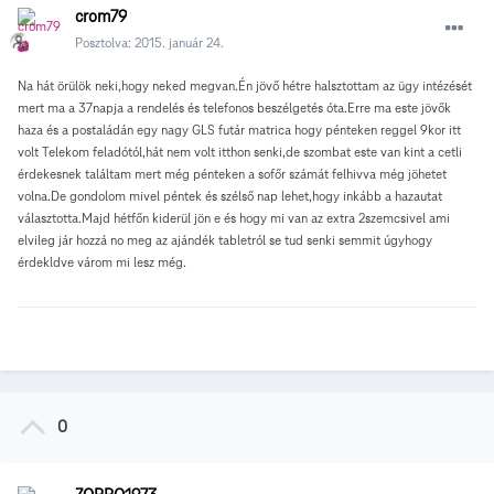
crom79
Posztolva:
2015. január 24.
Na hát örülök neki,hogy neked megvan.Én jövő hétre halsztottam az ügy intézését
mert ma a 37napja a rendelés és telefonos beszélgetés óta.Erre ma este jövők
haza és a postaládán egy nagy GLS futár matrica hogy pénteken reggel 9kor itt
volt Telekom feladótól,hát nem volt itthon senki,de szombat este van kint a cetli
érdekesnek találtam mert még pénteken a sofőr számát felhivva még jöhetet
volna.De gondolom mivel péntek és szélső nap lehet,hogy inkább a hazautat
választotta.Majd hétfőn kiderül jön e és hogy mi van az extra 2szemcsivel ami
elvileg jár hozzá no meg az ajándék tabletról se tud senki semmit úgyhogy
érdekldve várom mi lesz még.
0