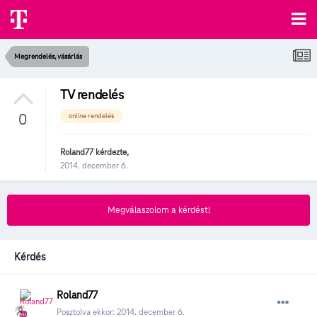
Megrendelés, vásárlás
TV rendelés
0
online rendelés
Roland77
kérdezte,
2014. december 6.
Megválaszolom a kérdést!
Kérdés
Roland77
Posztolva ekkor:
2014. december 6.