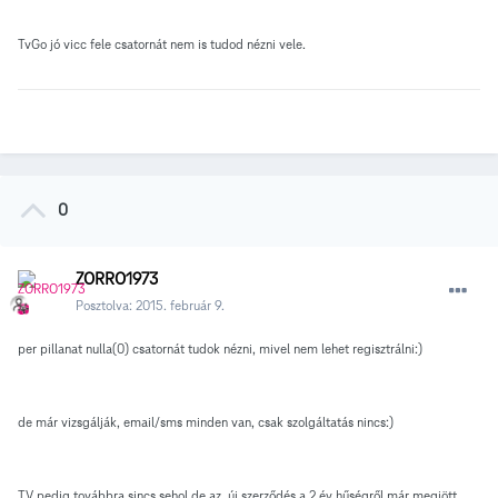
TvGo jó vicc fele csatornát nem is tudod nézni vele.
0
ZORRO1973
Posztolva:
2015. február 9.
per pillanat nulla(0) csatornát tudok nézni, mivel nem lehet regisztrálni:)
de már vizsgálják, email/sms minden van, csak szolgáltatás nincs:)
TV pedig továbbra sincs sehol,de az új szerződés a 2 év hűségről már megjött