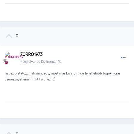
0
ZORRO1973
Posztolva:
2015. február 10.
hát ez biztató.....nah mindegy, most már kivárom, de lehet előbb fogok korai
cseresznyét enni, mint tv-t nézni:)
0