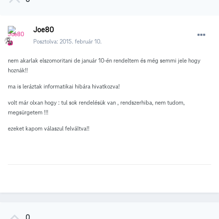
Joe80
Posztolva:
2015. február 10.
nem akarlak elszomoritani de január 10-én rendeltem és még semmi jele hogy
hoznák!!
ma is leráztak informatikai hibára hivatkozva!
volt már olxan hogy : tul sok rendelésük van , rendszerhiba, nem tudom,
megsürgetem !!!
ezeket kapom válaszul felváltva!!
0