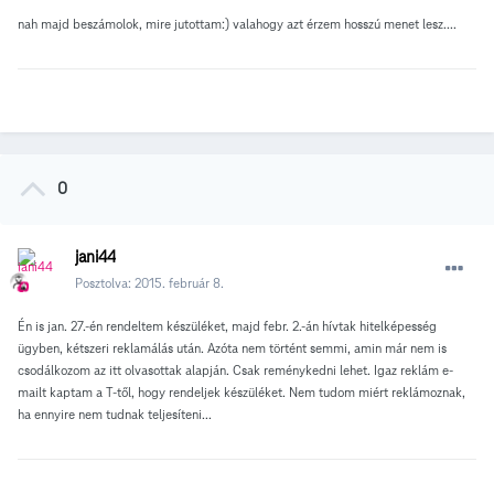
nah majd beszámolok, mire jutottam:) valahogy azt érzem hosszú menet lesz....
0
jani44
Posztolva:
2015. február 8.
Én is jan. 27.-én rendeltem készüléket, majd febr. 2.-án hívtak hitelképesség
ügyben, kétszeri reklamálás után. Azóta nem történt semmi, amin már nem is
csodálkozom az itt olvasottak alapján. Csak reménykedni lehet. Igaz reklám e-
mailt kaptam a T-től, hogy rendeljek készüléket. Nem tudom miért reklámoznak,
ha ennyire nem tudnak teljesíteni...