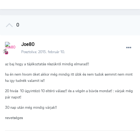
0
Joe80
Posztolva:
2015. február 10.
az baj hogy a tájékoztatás részükröl mindig elmarad!!
ha én nem hivom öket akkor még mindig itt ülök és nem tudok semmit nem mint
ha igy tudnék valamit is!!
20 hivás 10 ügyintézö 10 eltérö válasz!! és a végén a büvös mondat! : várjak még
pár napot!
30 nap után még mindig várjak!!
nevetséges