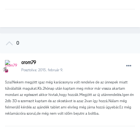
0
crom79
Posztolva:
2015. február 9.
Szia!Nekem megjött igaz még karácsonyra volt rendelve de az ünnepek miatt
túlválalták magukat.Kb.2hónap után kaptam meg mikor már vissza akartam
mondani az egésszet akkor hivtak,hogy hozzák.Megjött az új utánrendelés.Igen én
2db 3D-s szemszit kaptam és az okostávot is azaz 2van így hozzá.Nálam még
felmerülő kérdés az ajándék tablet ami elvileg még járna hozzá úgyebár.Ez még
reklamációra szorul,de még nem volt időm bejutni a boltba.