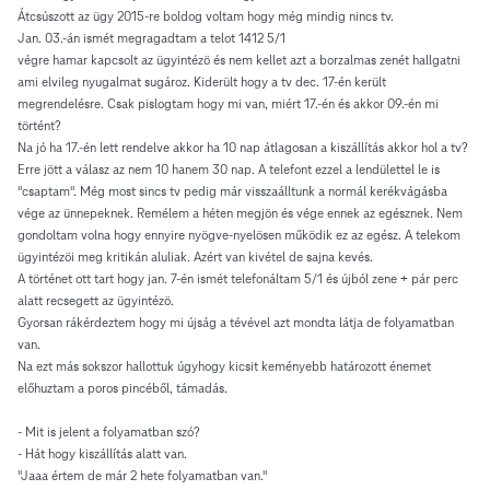
Átcsúszott az ügy 2015-re boldog voltam hogy még mindig nincs tv.
Jan. 03.-án ismét megragadtam a telot 1412 5/1
végre hamar kapcsolt az ügyintézö és nem kellet azt a borzalmas zenét hallgatni
ami elvileg nyugalmat sugároz. Kiderült hogy a tv dec. 17-én került
megrendelésre. Csak pislogtam hogy mi van, miért 17.-én és akkor 09.-én mi
történt?
Na jó ha 17.-én lett rendelve akkor ha 10 nap átlagosan a kiszállítás akkor hol a tv?
Erre jött a válasz az nem 10 hanem 30 nap. A telefont ezzel a lendülettel le is
"csaptam". Még most sincs tv pedig már visszaálltunk a normál kerékvágásba
vége az ünnepeknek. Remélem a héten megjön és vége ennek az egésznek. Nem
gondoltam volna hogy ennyire nyögve-nyelösen működik ez az egész. A telekom
ügyintézöi meg kritikán aluliak. Azért van kivétel de sajna kevés.
A történet ott tart hogy jan. 7-én ismét telefonáltam 5/1 és újból zene + pár perc
alatt recsegett az ügyintézö.
Gyorsan rákérdeztem hogy mi újság a tévével azt mondta látja de folyamatban
van.
Na ezt más sokszor hallottuk úgyhogy kicsit keményebb határozott énemet
előhuztam a poros pincéből, támadás.
- Mit is jelent a folyamatban szó?
- Hát hogy kiszállítás alatt van.
"Jaaa értem de már 2 hete folyamatban van."