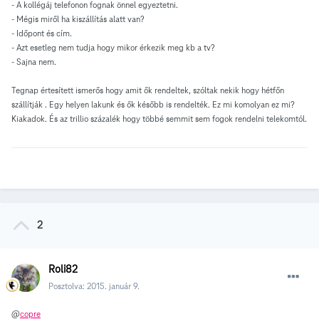
- A kollégáj telefonon fognak önnel egyeztetni.
- Mégis miről ha kiszállítás alatt van?
- Időpont és cím.
- Azt esetleg nem tudja hogy mikor érkezik meg kb a tv?
- Sajna nem.
Tegnap értesített ismerős hogy amit ők rendeltek, szóltak nekik hogy hétfőn
szállítják . Egy helyen lakunk és ők később is rendelték. Ez mi komolyan ez mi?
Kiakadok. És az trillio százalék hogy többé semmit sem fogok rendelni telekomtól.
2
Roli82
Posztolva:
2015. január 9.
@
copre