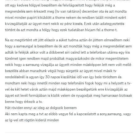
ott egy kedves hölgyel beszéltem és felvilágositott hogy feléjük még a
megrendelés sem érkezett meg (tv van raktáron) december ota és azt mondta
mivel minden papírt kiküldött a thome nekem és rendben talált mindent ezért
kivizsgáltatják az ügyet mert nekik ez pénz kiesés. Ezek után adategyeztetés
történt és azt mondta a hölgy hogy ezek tudatában hívjam fel a thome-t.
Na ez megtörtént ott jött elöször a süket tudma aztán én jöttem elmeséltem neki
hogy a samsungal is beszéltem és ök azt mondták hogy még a megrendelést sem
adták le feléjük akkor volt a döbbenet siri csönd lett a telefonban utánna egy kis
türelmet igen rendben majd probáltak magyarázkodni de mikor megemlitetem
nekik hogy a samsung vizsgálja az ügyett minden másképpen lett nem volt mellé
beszélés abban maradtunk végül hogy sürgetik az ügyet mivel másik tv
rendelésénél is ugyan igy 30 napos kiszálitási idő van igy bele törödtem és
mondtam neki hogy innetől minden nap telefonálni fogok hogy mi a helyzett a tv-
vel és két hetet várok aztán majd másképpen beszélgetünk erre kivizsgálják az
ügyet ezt levél formájában is közlik velem de nyugodjak meg hamarosan biztosak
benne hogy érkezik a tv.
Hát röviden ennyi az ideg az dolgozik bennem
Aki nem kapta meg a tvt az elöbb vegye fel a kapcsolatott a sony,samsung, vagy
az lg-vel ott rögtön kiderül minden