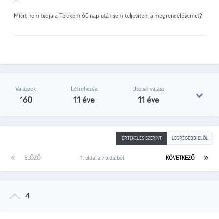
Miért nem tudja a Telekom 60 nap után sem teljesíteni a megrendelésemet?!
Válaszok
Létrehozva
Utolsó válasz
160
11 éve
11 éve
ÉRTÉKELÉS SZERINT
LEGRÉGEBBI ELÖL
ELŐZŐ
1. oldal a 7 oldalból
KÖVETKEZŐ
4