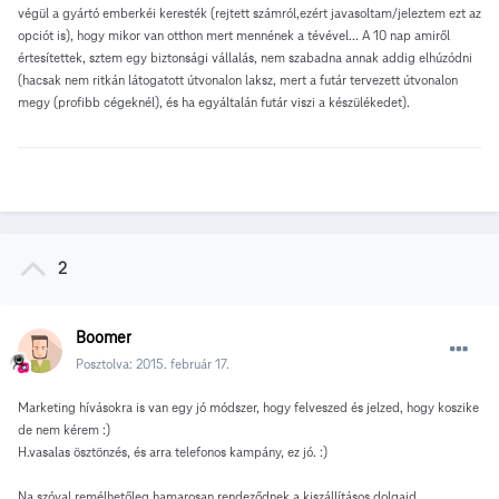
végül a gyártó emberkéi keresték (rejtett számról,ezért javasoltam/jeleztem ezt az
opciót is), hogy mikor van otthon mert mennének a tévével... A 10 nap amiről
értesítettek, sztem egy biztonsági vállalás, nem szabadna annak addig elhúzódni
(hacsak nem ritkán látogatott útvonalon laksz, mert a futár tervezett útvonalon
megy (profibb cégeknél), és ha egyáltalán futár viszi a készülékedet).
2
Boomer
Posztolva:
2015. február 17.
Marketing hívásokra is van egy jó módszer, hogy felveszed és jelzed, hogy koszike
de nem kérem :)
H.vasalas ösztönzés, és arra telefonos kampány, ez jó. :)
Na szóval remélhetőleg hamarosan rendeződnek a kiszállításos dolgaid.