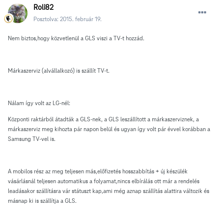
Roli82
Posztolva:
2015. február 19.
Nem biztos,hogy közvetlenül a GLS viszi a TV-t hozzád.
Márkaszerviz (alvállalkozó) is szállít TV-t.
Nálam így volt az LG-nél:
Központi raktárból átadták a GLS-nek, a GLS leszállított a márkaszerviznek, a
márkaszerviz meg kihozta pár napon belül és ugyan így volt pár évvel korábban a
Samsung TV-vel is.
A mobilos rész az meg teljesen más,előfizetés hosszabbítás + új készülék
vásárlásnál teljesen automatikus a folyamat,nincs elbírálás ott már a rendelés
leadásakor szállításra vár státuszt kap,ami még aznap szállítás alattira változik és
másnap ki is szállítja a GLS.