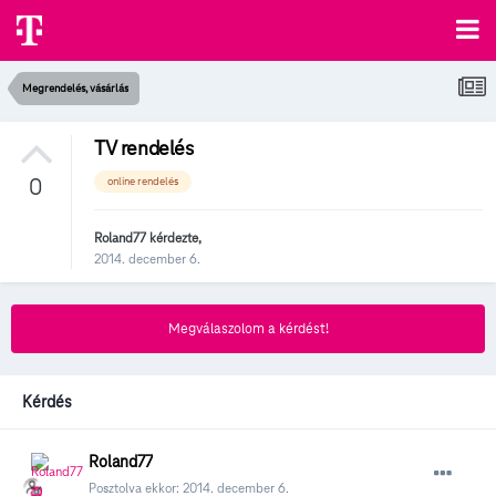
Megrendelés, vásárlás
TV rendelés
0
online rendelés
Roland77
kérdezte,
2014. december 6.
Megválaszolom a kérdést!
Kérdés
Roland77
Posztolva ekkor:
2014. december 6.