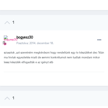
1
bogyesz30
Posztolva:
2014. december 18.
sziasztok ,azt szeretném megkérdezni hogy rendeltünk egy tv készüléket dec 16án
ma hivtak egyeztetés miatt de semmi konkrétumot nem tudtak mondani mikor
lessz készülék elfogadták e az igényt stb
1