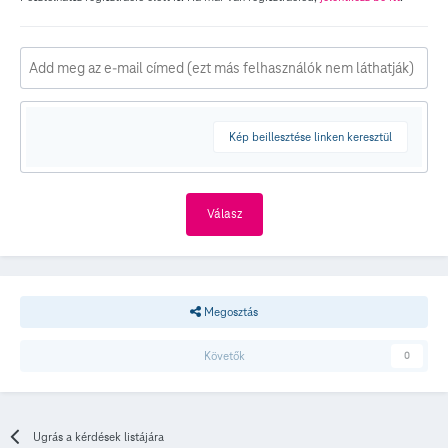
Kép beillesztése linken keresztül
Válasz
Megosztás
Követők
0
Ugrás a kérdések listájára