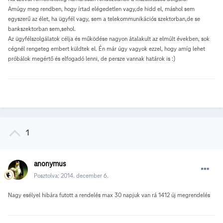
Amúgy meg rendben, hogy írtad elégedetlen vagy,de hidd el, máshol sem
egyszerű az élet, ha ügyfél vagy, sem a telekommunikációs szektorban,de se
bankszektorban sem,sehol.
Az ügyfélszolgálatok célja és működése nagyon átalakult az elmúlt években, sok
cégnél rengeteg embert küldtek el. Én már úgy vagyok ezzel, hogy amíg lehet
próbálok megértő és elfogadó lenni, de persze vannak határok is :)
1
anonymus
Posztolva:
2014. december 6.
Nagy esélyel hibára futott a rendelés max 30 napjuk van rá 1412 új megrendelés