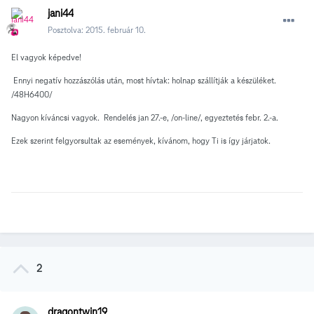
jani44
Posztolva:
2015. február 10.
El vagyok képedve!
Ennyi negatív hozzászólás után, most hívtak: holnap szállítják a készüléket.
/48H6400/
Nagyon kíváncsi vagyok. Rendelés jan 27.-e, /on-line/, egyeztetés febr. 2.-a.
Ezek szerint felgyorsultak az események, kívánom, hogy Ti is így járjatok.
2
dragontwin19