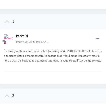
3
kerim01
Posztolva:
2015. január 28.
Én is megkaptam a ami napon a tv-t (samsung ue48h6400) volt itt mellé beszélés
a samsung iletve a thome részéről is böséggel de végül megérkezett a tv másfél
honap után gls hozta igaz a samsung azt mondta hogy ők szállítják de igy se rossz
3