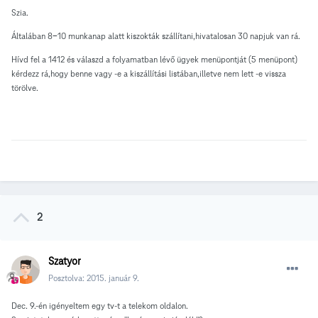
Szia.
Általában 8-10 munkanap alatt kiszokták szállítani,hivatalosan 30 napjuk van rá.
Hívd fel a 1412 és válaszd a folyamatban lévő ügyek menüpontját (5 menüpont)
kérdezz rá,hogy benne vagy -e a kiszállítási listában,illetve nem lett -e vissza
törölve.
2
Szatyor
Posztolva:
2015. január 9.
Dec. 9.-én igényeltem egy tv-t a telekom oldalon.