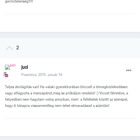
gerinctelenség!!!!!
2
juci
Posztolva:
2015. január 14.
Teljes átvilágítás van! Ha valaki gyerekkorában bliccelt a tömegközlekedésen
vagy elfagyizta a menzapénzt,meg se próbáljon rendelni! :) Viccet félretéve, a
helyedben nem hagytam volna annyiban, mert a feltételek között az szerepel,
hogy 6 hónapra visszamenőleg nem lehet elmaradásod a számlán!