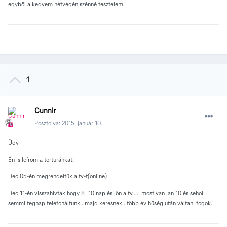
egyből a kedvem hétvégén szénné tesztelem.
1
Cunnir
Posztolva:
2015. január 10.
Üdv
Én is leírom a torturánkat:
Dec 05-én megrendeltük a tv-t(online)
Dec 11-én visszahívtak hogy 8-10 nap és jön a tv..... most van jan 10 és sehol
semmi tegnap telefonáltunk...majd keresnek.. több év hűség után váltani fogok.