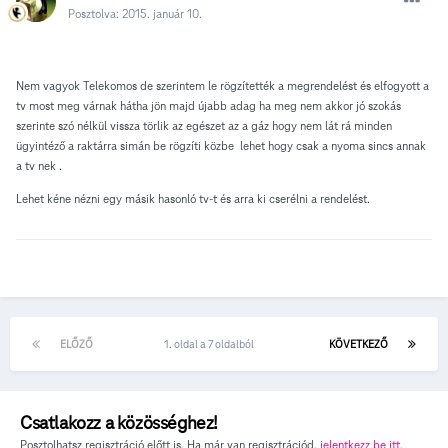
Posztolva:
2015. január 10.
Nem vagyok Telekomos de szerintem le rögzítették a megrendelést és elfogyott a
tv most meg várnak hátha jön majd újabb adag ha meg nem akkor jó szokás
szerinte szó nélkül vissza törlik az egészet az a gáz hogy nem lát rá minden
ügyintéző a raktárra simán be rögzíti közbe lehet hogy csak a nyoma sincs annak
a tv nek .
Lehet kéne nézni egy másik hasonló tv-t és arra ki cserélni a rendelést.
ELŐZŐ
1. oldal a 7 oldalból
KÖVETKEZŐ
Csatlakozz a közösséghez!
Posztolhatsz regisztráció előtt is. Ha már van regisztrációd,
jelentkezz be itt
.