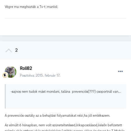
Végre ma meghozták a Tv-t :manlol:
2
Roli82
Posztolva:
2015. február 17.
-sajnos nem tudok mást mondani, talána prevenciós(???) csoportnál van...
A prevenciós osztály az a behajtási folyamatokat nézi,ha jól emlékszem.
Az elmúlt 6 hónapban, nem volt szüneteltetésed,kikapcsolásod,későn befizetett
számla akár otthoni akár mobiloldalon (utóbbi persze akkor érvényes ha T-Mobile-