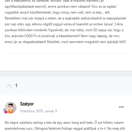
van a készülékről! Az illetékes "elvtárs" csak e-mailben elérhető (az
ügyfélszolgálatosok szerint), amire azonban nem válaszol! Vicc ez az egész!
Legalább annyit közölhetnének, hogy nincs, nem volt, nem is lesz... stb.
Rendeltem már pár dolgot a neten, de a legkisebb webáruházból is visszajeleztek
pár nap után, egy ekkora cégtől joggal várna el hasonlót az ember lánya! :) Arra
azonban felhívnám mindenki figyelmét, aki már több, mint 30 napja vár, hogy a
köv. számlán 5000 Ft-ot jóváírnak a késedelemért! Nem nagy összeg, de min.
ennyi jár az idegeskedésért! Kérjétek, mert szerintem maguktól nem ajánlják fel!!!
1
Szatyor
Posztolva:
2015. január 9.
Na végre valahára csörög a telo és egy szexi hang szól bele. Ő azt hittem valami
szextelefonos cucc. Oktogon/telekom/holnap reggel szállítjuk a tv-t. Na meg jött