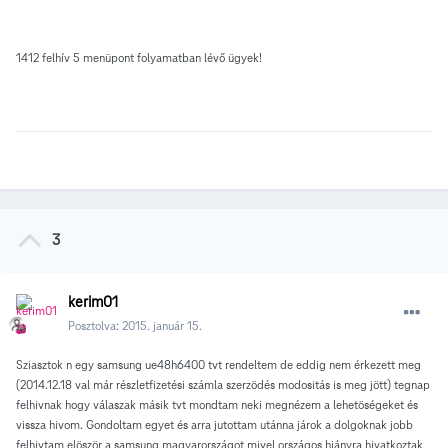
1412 felhív 5 menüpont folyamatban lévő ügyek!
3
kerim01
Posztolva:
2015. január 15.
Sziasztok n egy samsung ue48h6400 tvt rendeltem de eddig nem érkezett meg
(2014.12.18 val már részletfizetési számla szerzödés modositás is meg jött) tegnap
felhivnak hogy válaszak másik tvt mondtam neki megnézem a lehetöségeket és
vissza hivom. Gondoltam egyet és arra jutottam utánna járok a dolgoknak jobb
felhivtam elöször a samsung magyarországot mivel országos hiányra hivatkoztak