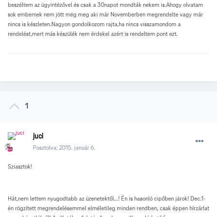
beszéltem az ügyintézővel és csak a 30napot mondták nekem is.Ahogy olvatam
sok embernek nem jött még meg aki már Novemberben megrendelte vagy már
nincs is készleten.Nagyon gondolkozom rajta,ha nincs visszamondom a
rendelést,mert más készülék nem érdekel azért is rendeltem pont ezt.
1
juci
Posztolva:
2015. január 6.
Sziasztok!
Hát,nem lettem nyugodtabb az üzenetektől...! Én is hasonló cipőben járok! Dec.1-
én rögzített megrendelésemmel elméletileg minden rendben, csak éppen hírzárlat