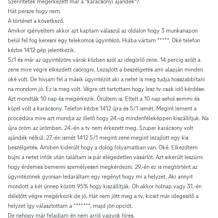
Szerintetek megérkezett már a "karácsonyi ajándék"?
Hát persze hogy nem.
A történet a következő.
Amikor igényeltem akkor azt kaptam válaszul az oldalon hogy 3 munkanapon
belül fel fog keresni egy telekomos ügyintézö. Hiába vártam *****. Oké telefon
kézbe 1412 gép jelentkezik.
5/1 és már az ügyintézöre várok közben szól az idegörlő zene. 14 percig szólt a
zene mire végre elkezdett csörögni. Lezajlott a beszélgetés ami alapján minden
oké volt. De hívjam fel a másik ügyintézöt aki a netet is meg tudja hosszabbítani
na mondom jó. Ez is meg volt. Végre ott tartottam hogy lesz tv csak idő kérdése.
Azt mondták 10 nap és megérkezik. Örültem is. Eltelt a 10 nap sehol semmi és
közel volt a karácsony. Telefon kézbe 1412 újra és 5/1 ismét. Megint lement a
procedúra mire azt mondja az illető hogy 24.-ig mindenféleképpen kiszállítjuk. Na
újra öröm az ürömben. 24.-én a tv nem érkezett meg. Szuper karácsony volt
ajándék nélkül. 27.-én ismét 1412 5/1 megint zene megint lezajlott egy kis
beszélgetés. Amiben kiderült hogy a dolog folyamatban van. Oké. Elkezdtem
bujni a netet infók után találtam is pár elégedetlen vásárlót. Azt sikerült leszürni
hogy érdemes bemenni személyesen megkérdezni. 29.-én ez is megtörtént az
ügyintézönek gyorsan ledaráltam egy regényt hogy mi a helyzet. Aki annyit
mondott a két ünnep között 95% hogy kiszállítják. Oh akkor holnap vagy 31.-én
délelőtt végre megérkezik de jó. Hát nem jött meg a tv, kicsit már idegesítő a
helyzet így választottam a *******, majd jön opciót.
De nehogy már feladjam én nem arról vagyok híres.