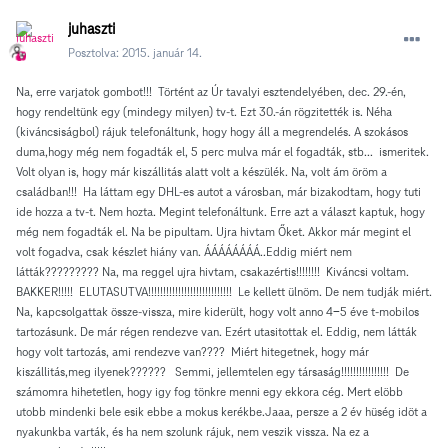
juhaszti
Posztolva:
2015. január 14.
Na, erre varjatok gombot!!! Történt az Úr tavalyi esztendelyében, dec. 29.-én,
hogy rendeltünk egy (mindegy milyen) tv-t. Ezt 30.-án rögzitették is. Néha
(kiváncsiságbol) rájuk telefonáltunk, hogy hogy áll a megrendelés. A szokásos
duma,hogy még nem fogadták el, 5 perc mulva már el fogadták, stb... ismeritek.
Volt olyan is, hogy már kiszállitás alatt volt a készülék. Na, volt ám öröm a
családban!!! Ha láttam egy DHL-es autot a városban, már bizakodtam, hogy tuti
ide hozza a tv-t. Nem hozta. Megint telefonáltunk. Erre azt a választ kaptuk, hogy
még nem fogadták el. Na be pipultam. Ujra hivtam Őket. Akkor már megint el
volt fogadva, csak készlet hiány van. ÁÁÁÁÁÁÁÁ..Eddig miért nem
látták????????? Na, ma reggel ujra hivtam, csakazértis!!!!!!!! Kiváncsi voltam.
BAKKER!!!!! ELUTASUTVA!!!!!!!!!!!!!!!!!!!!!!!!!!!! Le kellett ülnöm. De nem tudják miért.
Na, kapcsolgattak össze-vissza, mire kiderült, hogy volt anno 4-5 éve t-mobilos
tartozásunk. De már régen rendezve van. Ezért utasitottak el. Eddig, nem látták
hogy volt tartozás, ami rendezve van???? Miért hitegetnek, hogy már
kiszállitás,meg ilyenek?????? Semmi, jellemtelen egy társaság!!!!!!!!!!!!!!!! De
számomra hihetetlen, hogy igy fog tönkre menni egy ekkora cég. Mert elöbb
utobb mindenki bele esik ebbe a mokus kerékbe.Jaaa, persze a 2 év hüség idöt a
nyakunkba varták, és ha nem szolunk rájuk, nem veszik vissza. Na ez a