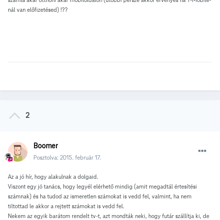
nál van előfizetésed) !??
2
Boomer
Posztolva:
2015. február 17.
Az a jó hír, hogy alakulnak a dolgaid.
Viszont egy jó tanács, hogy legyél elérhető mindig (amit megadtál értesítési
számnak) és ha tudod az ismeretlen számokat is vedd fel, valmint, ha nem
tiltottad le akkor a rejtett számokat is vedd fel.
Nekem az egyik barátom rendelt tv-t, azt mondták neki, hogy futár szállítja ki, de