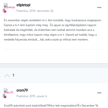
stipistopi
Posztolva:
2014. december 26.
Én november végén rendeltem tv-t. Azt mondták, hogy karácsonyra megkapom.
Sajnos a tv-t nem kaptam még meg. És ugyan az ügyfélszolgálaton nagyon
kedvesek és megértőek, de érdemben nem tudtak semmit mondani arra a
kérdésemre, hogy mikor kapom meg végre a tv-t. Viszont azt tudták, hogy a
rendelés folyamata elindult....hát, sokra ezzel az infóval nem mentem.
1
crom79
Posztolva:
2015. január 6.
Szia!Mi számított pont határídőnek?Mikor lett megrendelve?Én December 16