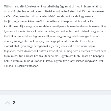
Otthoni rendelés követésére nincs lehetőség úgy mint pl mobil részen,tehát ha
otthoni ügyfél lennél akkor sem látnád az online felületen. Sat TV megrendelésed
valószínűleg nem fordult át a létesitőkhöz és elakadt valahol így nem is
tudják,hogy menni kéne bekötni. Létesitésre 30 nap van akár csak a TV
kiszállításra. Újra meg kéne rendelni személyesen és nem telefonon és nem online.
Igen ez a TV már nincs a kínálatban elfogyott azt se tartom kizártnak,hogy emiatt
törölték a rendelést utólag annak ellenére,hogy az egyeztetés megvolt,nem
mindegyik ügyintézőnek van jogosultsága pl rá látni a raktár készletre,ezért
előfordulhat ilyen,hogy befogadnak egy megrendelést de azt nem tudják
teljesíteni mert időközben kifutott a készlet, várni meg nem érdemes rá mert nem
tudni mikor tud a beszállító szállítani belőle. Egyébként Mobil részen 6 hónapon
belül a számlák mindig időben ki lettek egyenlítve arany szinted megvan? Ezek
kellenek a részletfizetéshez.
2