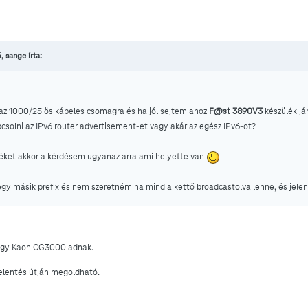
, sange írta:
 az 1000/25 ös kábeles csomagra és ha jól sejtem ahoz
F@st 3890V3
készülék jár
apcsolni az IPv6 router advertisement-et vagy akár az egész IPv6-ot?
léket akkor a kérdésem ugyanaz arra ami helyette van
gy másik prefix és nem szeretném ha mind a kettő broadcastolva lenne, és jelen
gy Kaon CG3000 adnak.
jelentés útján megoldható.