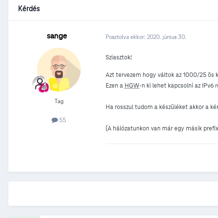
Kérdés
sange
Posztolva ekkor:
2020. június 30.
Sziasztok!
Azt tervezem hogy váltok az 1000/25 ös 
Ezen a
HGW
-n ki lehet kapcsolni az IPv6
Tag
Ha rosszul tudom a készüléket akkor a k
55
(A hálózatunkon van már egy másik prefix