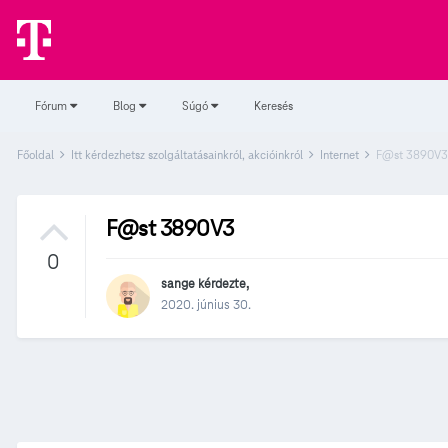
Fórum
Blog
Súgó
Keresés
Főoldal
Itt kérdezhetsz szolgáltatásainkról, akcióinkról
Internet
F@st 3890V3
F@st 3890V3
0
sange
kérdezte,
2020. június 30.