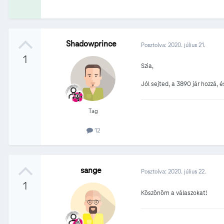
Shadowprince
Posztolva:
2020. július 21.
1
Szia,
Jól sejted, a 3890 jár hozzá, 
Tag
12
sange
Posztolva:
2020. július 22.
1
Köszönöm a válaszokat!