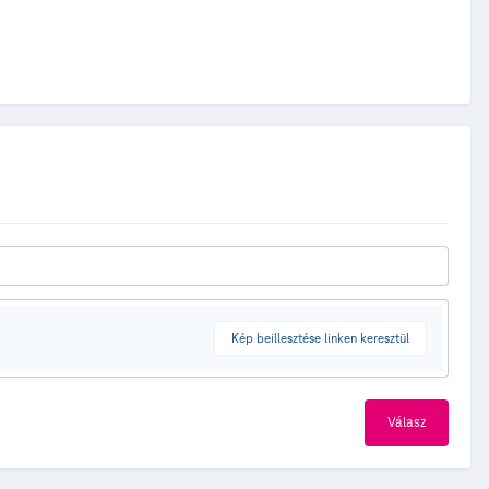
Kép beillesztése linken keresztül
Válasz