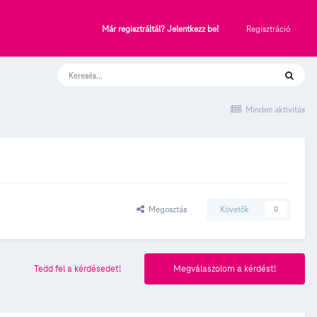
Regisztráció
Már regisztráltál? Jelentkezz be!
Minden aktivitás
Megosztás
Követők
0
Tedd fel a kérdésedet!
Megválaszolom a kérdést!