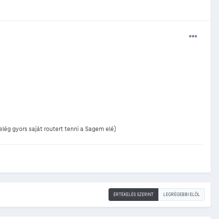
lég gyors saját routert tenni a Sagem elé)
ÉRTÉKELÉS SZERINT
LEGRÉGEBBI ELÖL