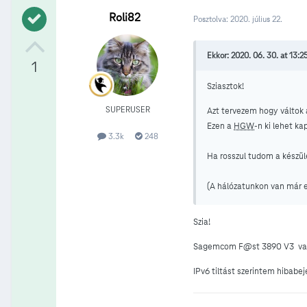
Roli82
Posztolva:
2020. július 22.
Ekkor: 2020. 06. 30. at 13:25
1
Sziasztok!
SUPERUSER
Azt tervezem hogy váltok
Ezen a
HGW
-n ki lehet k
3.3k
248
Ha rosszul tudom a készü
(A hálózatunkon van már e
Szia!
Sagemcom F@st 3890 V3 va
IPv6 tiltást szerintem hibabe