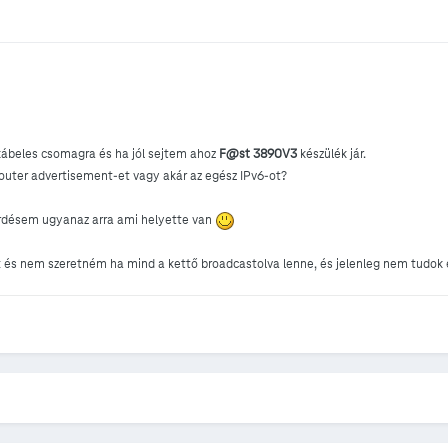
kábeles csomagra és ha jól sejtem ahoz
F@st 3890V3
készülék jár.
 router advertisement-et vagy akár az egész IPv6-ot?
érdésem ugyanaz arra ami helyette van
 és nem szeretném ha mind a kettő broadcastolva lenne, és jelenleg nem tudok e