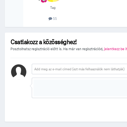
Tag
55
Csatlakozz a közösséghez!
Posztolhatsz regisztráció előtt is. Ha már van regisztrációd,
jelentkezz be i