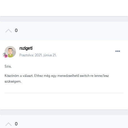
0
rszigeti
Posztolva:
2021. június 21.
Szia,
Köszönöm a választ. Ehhez még egy menedzselhető switch-re lenne/lesz
szükségem.
0