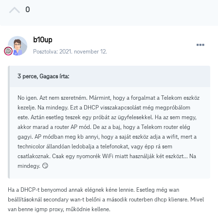
0
b10up
Posztolva:
2021. november 12.
3 perce, Gagacs írta:
No igen. Azt nem szeretném. Mármint, hogy a forgalmat a Telekom eszköz
kezelje. Na mindegy. Ezt a DHCP visszakapcsolást még megpróbálom
este. Aztán esetleg teszek egy próbát az ügyfelesekkel. Ha az sem megy,
akkor marad a router AP mód. De az a baj, hogy a Telekom router elég
gagyi. AP módban meg kb annyi, hogy a saját eszköz adja a wifit, mert a
technicolor állandóan ledobalja a telefonokat, vagy épp rá sem
csatlakoznak. Csak egy nyomorék WiFi miatt használják két eszközt... Na
mindegy. 😏
Ha a DHCP-t benyomod annak elégnek kéne lennie. Esetleg még wan
beállításoknál secondary wan-t belőni a második routerben dhcp kliensre. Mivel
van benne igmp proxy, működnie kellene.