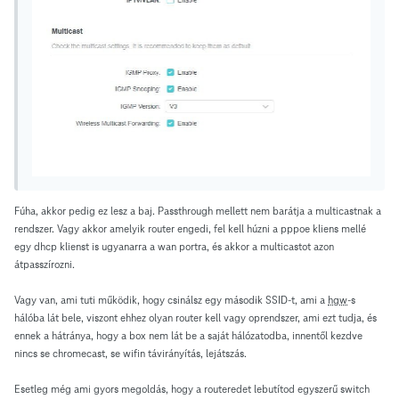
Fúha, akkor pedig ez lesz a baj. Passthrough mellett nem barátja a multicastnak a
rendszer. Vagy akkor amelyik router engedi, fel kell húzni a pppoe kliens mellé
egy dhcp klienst is ugyanarra a wan portra, és akkor a multicastot azon
átpasszírozni.
Vagy van, ami tuti működik, hogy csinálsz egy második SSID-t, ami a
hgw
-s
hálóba lát bele, viszont ehhez olyan router kell vagy oprendszer, ami ezt tudja, és
ennek a hátránya, hogy a box nem lát be a saját hálózatodba, innentől kezdve
nincs se chromecast, se wifin távirányítás, lejátszás.
Esetleg még ami gyors megoldás, hogy a routeredet lebutítod egyszerű switch