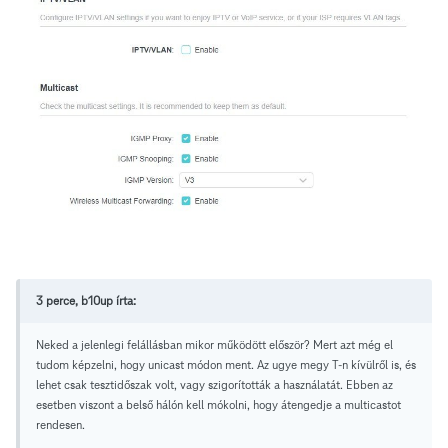
3 perce, b10up írta:
Neked a jelenlegi felállásban mikor működött először? Mert azt még el
tudom képzelni, hogy unicast módon ment. Az ugye megy T-n kívülről is, és
lehet csak tesztidőszak volt, vagy szigorították a használatát. Ebben az
esetben viszont a belső hálón kell mókolni, hogy átengedje a multicastot
rendesen.