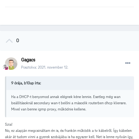
0
Gagacs
Posztolva:
2021. november 12.
9 órája, b10up írta:
Ha a DHCP-t benyomod annak elégnek kéne lennie. Esetleg még wan
beállításoknál secondary wan-t belőni a második routerben dhcp kliensre.
Mivel van benne igmp proxy, működnie kellene.
Szia!
No, ez alapján megcsináltam én is, és frankón működik a tv kábelről. Így kábelen
akár át tudom vinni a gyerek szobájába is ha egyszer kell. Net is lenne nyilván így,