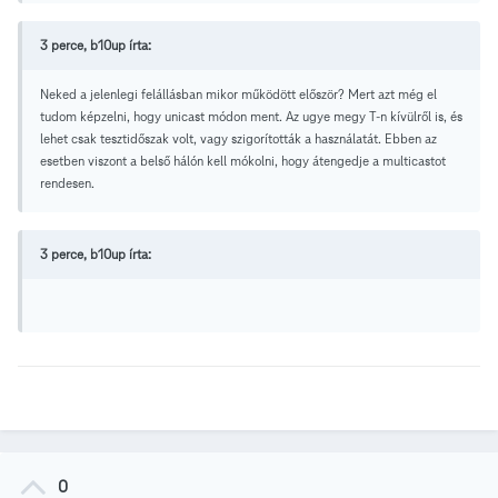
3 perce, b10up írta:
Neked a jelenlegi felállásban mikor működött először? Mert azt még el
tudom képzelni, hogy unicast módon ment. Az ugye megy T-n kívülről is, és
lehet csak tesztidőszak volt, vagy szigorították a használatát. Ebben az
esetben viszont a belső hálón kell mókolni, hogy átengedje a multicastot
rendesen.
3 perce, b10up írta:
0