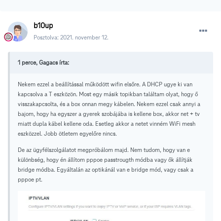
b10up
Posztolva:
2021. november 12.
1 perce, Gagacs írta:
Nekem ezzel a beállítással működött wifin elsőre. A DHCP ugye ki van
kapcsolva a T eszközön. Most egy másik topikban találtam olyat, hogy ő
visszakapcsolta, és a box onnan megy kábelen. Nekem ezzel csak annyi a
bajom, hogy ha egyszer a gyerek szobájába is kellene box, akkor net + tv
miatt dupla kábel kellene oda. Esetleg akkor a netet vinném WiFi mesh
eszközzel. Jobb ötletem egyelőre nincs.
De az ügyfélszolgálatot megpróbálom majd. Nem tudom, hogy van e
különbség, hogy én állítom pppoe passtrougth módba vagy ők állítják
bridge módba. Egyáltalán az optikánál van e bridge mód, vagy csak a
pppoe pt.