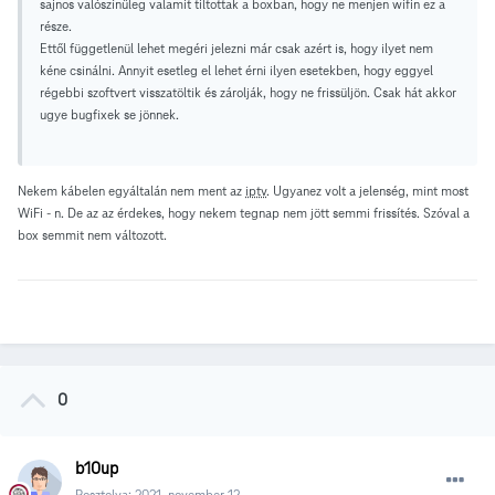
sajnos valószínűleg valamit tiltottak a boxban, hogy ne menjen wifin ez a
része.
Ettől függetlenül lehet megéri jelezni már csak azért is, hogy ilyet nem
kéne csinálni. Annyit esetleg el lehet érni ilyen esetekben, hogy eggyel
régebbi szoftvert visszatöltik és zárolják, hogy ne frissüljön. Csak hát akkor
ugye bugfixek se jönnek.
Nekem kábelen egyáltalán nem ment az
iptv
. Ugyanez volt a jelenség, mint most
WiFi - n. De az az érdekes, hogy nekem tegnap nem jött semmi frissítés. Szóval a
box semmit nem változott.
0
b10up
Posztolva:
2021. november 12.