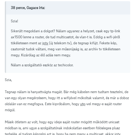
38 perce, Gagacs írta:
Szia!
Sikerült megoldani a dolgot? Nálam ugyanez a helyzet, csak egy tp-link
ax1500 lenne a router, de tud multicastot, és vlan-t is. Eddig a wifi-jéről
tökéletesen ment az
iptv
(új telekom tv), de tegnap kifújt. Fekete kép,
csatornát tudok váltani, meg van műsorújság is, az archív tv tökéletesen
megy. Kizárólag az élő adás nem megy.
Nálam a szolgáltatói eszköz az techicolor.
Szia,
Tegnap nálam is hanyattvágta magát. Bár még kábelen nem tudtam tesztelni, de
van egy olyan megérzésem, hogy itt a wifijével mókoltak valamit, és már a doboz
oldalán van ez megfogva. Este kipróbálom, hogy
utp
-vel megy-e saját router
mögül.
Másik ötletem az volt, hogy egy ideje saját router mögött működött unicast
módban is, ami ugye a szolgáltatónak indokolatlan esetben fölösleges plusz
terhelés, el tudom képzelni azt is, hogy ha nem megy a multicast, akkor
iptv