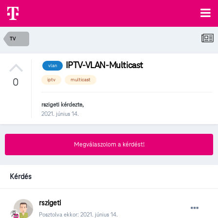
TV
IPTV-VLAN-Multicast
vlan
0
iptv
multicast
rszigeti
kérdezte,
2021. június 14.
Megválaszolom a kérdést!
Kérdés
rszigeti
Posztolva ekkor:
2021. június 14.