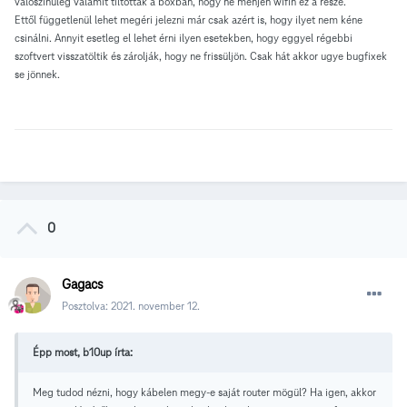
valószínűleg valamit tiltottak a boxban, hogy ne menjen wifin ez a része.
Ettől függetlenül lehet megéri jelezni már csak azért is, hogy ilyet nem kéne
csinálni. Annyit esetleg el lehet érni ilyen esetekben, hogy eggyel régebbi
szoftvert visszatöltik és zárolják, hogy ne frissüljön. Csak hát akkor ugye bugfixek
se jönnek.
0
Gagacs
Posztolva:
2021. november 12.
Épp most, b10up írta:
Meg tudod nézni, hogy kábelen megy-e saját router mögül? Ha igen, akkor