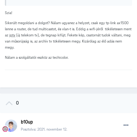
Szia!
Sikerült megoldani a dolgot? Nálam ugyanez a helyzet, csak egy tp-link ax1500
lenne a router, de tud multicastot, és vlan-t is. Eddig a wifi-jéről tökéletesen ment
az
iptv
(új telekom tv), de tegnap kifújt. Fekete kép, csatornát tudok váltani, meg
van műsorújság is, az archív tv tökéletesen megy. Kizárólag az élő adás nem
megy.
Nálam a szolgáltatói eszköz az techicolor.
0
b10up
Posztolva:
2021. november 12.