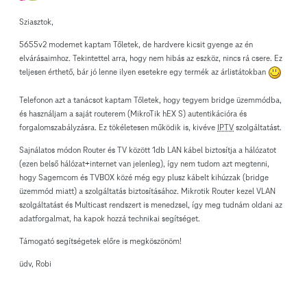
Sziasztok,
5655v2 modemet kaptam Tőletek, de hardvere kicsit gyenge az én
elvárásaimhoz. Tekintettel arra, hogy nem hibás az eszköz, nincs rá csere. Ez
teljesen érthető, bár jó lenne ilyen esetekre egy termék az árlistátokban
Telefonon azt a tanácsot kaptam Tőletek, hogy tegyem bridge üzemmódba,
és használjam a saját routerem (MikroTik hEX S) autentikációra és
forgalomszabályzásra. Ez tökéletesen működik is, kivéve
IPTV
szolgáltatást.
Sajnálatos módon Router és TV között 1db LAN kábel biztosítja a hálózatot
(ezen belső hálózat+internet van jelenleg), így nem tudom azt megtenni,
hogy Sagemcom és TVBOX közé még egy plusz kábelt kihúzzak (bridge
üzemmód miatt) a szolgáltatás biztosításához. Mikrotik Router kezel VLAN
szolgáltatást és Multicast rendszert is menedzsel, így meg tudnám oldani az
adatforgalmat, ha kapok hozzá technikai segítséget.
Támogató segítségetek előre is megköszönöm!
üdv, Robi