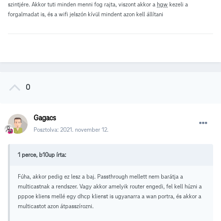
szintjére. Akkor tuti minden menni fog rajta, viszont akkor a
hgw
kezeli a
forgalmadat is, és a wifi jelszón kívül mindent azon kell állítani
0
Gagacs
Posztolva:
2021. november 12.
1 perce, b10up írta:
Fúha, akkor pedig ez lesz a baj. Passthrough mellett nem barátja a
multicastnak a rendszer. Vagy akkor amelyik router engedi, fel kell húzni a
pppoe kliens mellé egy dhcp klienst is ugyanarra a wan portra, és akkor a
multicastot azon átpasszírozni.