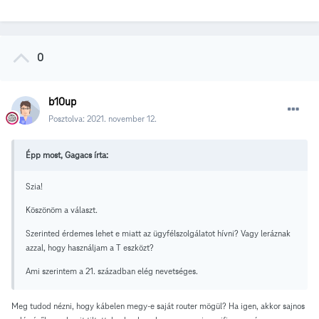
0
b10up
Posztolva:
2021. november 12.
Épp most, Gagacs írta:
Szia!
Köszönöm a választ.
Szerinted érdemes lehet e miatt az ügyfélszolgálatot hívni? Vagy leráznak
azzal, hogy használjam a T eszközt?
Ami szerintem a 21. században elég nevetséges.
Meg tudod nézni, hogy kábelen megy-e saját router mögül? Ha igen, akkor sajnos