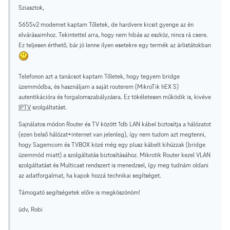
Sziasztok,
5655v2 modemet kaptam Tőletek, de hardvere kicsit gyenge az én
elvárásaimhoz. Tekintettel arra, hogy nem hibás az eszköz, nincs rá csere.
Ez teljesen érthető, bár jó lenne ilyen esetekre egy termék az árlistátokban
Telefonon azt a tanácsot kaptam Tőletek, hogy tegyem bridge
üzemmódba, és használjam a saját routerem (MikroTik hEX S)
autentikációra és forgalomszabályzásra. Ez tökéletesen működik is, kivéve
IPTV
szolgáltatást.
Sajnálatos módon Router és TV között 1db LAN kábel biztosítja a hálózatot
(ezen belső hálózat+internet van jelenleg), így nem tudom azt megtenni,
hogy Sagemcom és TVBOX közé még egy plusz kábelt kihúzzak (bridge
üzemmód miatt) a szolgáltatás biztosításához. Mikrotik Router kezel VLAN
szolgáltatást és Multicast rendszert is menedzsel, így meg tudnám oldani
az adatforgalmat, ha kapok hozzá technikai segítséget.
Támogató segítségetek előre is megköszönöm!
üdv, Robi