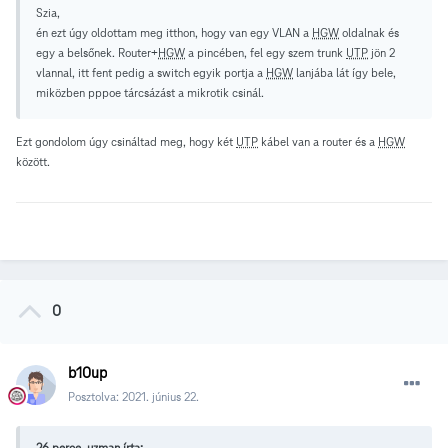
Szia,
én ezt úgy oldottam meg itthon, hogy van egy VLAN a
HGW
oldalnak és
egy a belsőnek. Router+
HGW
a pincében, fel egy szem trunk
UTP
jön 2
vlannal, itt fent pedig a switch egyik portja a
HGW
lanjába lát így bele,
miközben pppoe tárcsázást a mikrotik csinál.
Ezt gondolom úgy csináltad meg, hogy két
UTP
kábel van a router és a
HGW
között.
0
b10up
Posztolva:
2021. június 22.
26 perce, uzman írta: