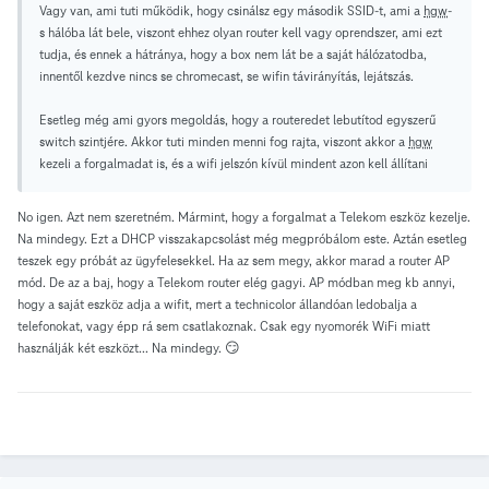
Vagy van, ami tuti működik, hogy csinálsz egy második SSID-t, ami a
hgw
-
s hálóba lát bele, viszont ehhez olyan router kell vagy oprendszer, ami ezt
tudja, és ennek a hátránya, hogy a box nem lát be a saját hálózatodba,
innentől kezdve nincs se chromecast, se wifin távirányítás, lejátszás.
Esetleg még ami gyors megoldás, hogy a routeredet lebutítod egyszerű
switch szintjére. Akkor tuti minden menni fog rajta, viszont akkor a
hgw
kezeli a forgalmadat is, és a wifi jelszón kívül mindent azon kell állítani
No igen. Azt nem szeretném. Mármint, hogy a forgalmat a Telekom eszköz kezelje.
Na mindegy. Ezt a DHCP visszakapcsolást még megpróbálom este. Aztán esetleg
teszek egy próbát az ügyfelesekkel. Ha az sem megy, akkor marad a router AP
mód. De az a baj, hogy a Telekom router elég gagyi. AP módban meg kb annyi,
hogy a saját eszköz adja a wifit, mert a technicolor állandóan ledobalja a
telefonokat, vagy épp rá sem csatlakoznak. Csak egy nyomorék WiFi miatt
használják két eszközt... Na mindegy. 😏