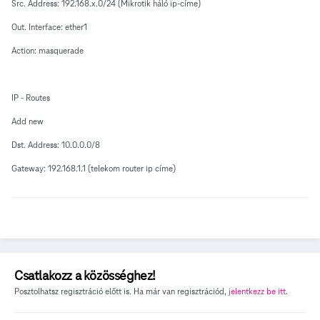
Src. Address: 192.168.x.0/24 (Mikrotik háló ip-címe)
Out. Interface: ether1
Action: masquerade
IP - Routes
Add new
Dst. Address: 10.0.0.0/8
Gateway: 192.168.1.1 (telekom router ip címe)
Csatlakozz a közösséghez!
Posztolhatsz regisztráció előtt is. Ha már van regisztrációd,
jelentkezz be itt
.