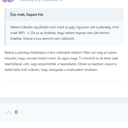
Épp most, Gagacs írta:
Nekem kábelen egyáltalán nem ment az
iptv
. Ugyanez volt a jelenség, mint
most WiFi - n. De az az érdekes, hogy nekem tegnap nem jött semmi
frissítés. Szóval a box semmit nem változott.
Neked a jelenlegi felállásban mikor működött először? Mert azt még el tudom
képzelni, hogy unicast módon ment. Az ugye megy T-n kívülről is, és lehet csak
tesztidőszak volt, vagy szigorították a használatát. Ebben az esetben viszont a
belső hálón kell mókolni, hogy átengedje a multicastot rendesen.
0