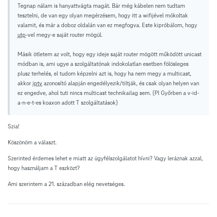
Tegnap nálam is hanyattvágta magát. Bár még kábelen nem tudtam
tesztelni, de van egy olyan megérzésem, hogy itt a wifijével mókoltak
valamit, és már a doboz oldalán van ez megfogva. Este kipróbálom, hogy
utp
-vel megy-e saját router mögül.
Másik ötletem az volt, hogy egy ideje saját router mögött működött unicast
módban is, ami ugye a szolgáltatónak indokolatlan esetben fölösleges
plusz terhelés, el tudom képzelni azt is, hogy ha nem megy a multicast,
akkor
iptv
azonosító alapján engedélyezik/tiltják, és csak olyan helyen van
ez engedve, ahol tuti nincs multicast technikailag sem. (Pl Győrben a v-id-
a-n-e-t-es koaxon adott T szolgáltatások)
Szia!
Köszönöm a választ.
Szerinted érdemes lehet e miatt az ügyfélszolgálatot hívni? Vagy leráznak azzal,
hogy használjam a T eszközt?
Ami szerintem a 21. században elég nevetséges.