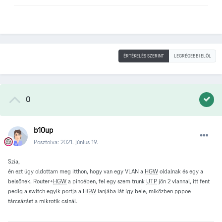
ÉRTÉKELÉS SZERINT
LEGRÉGEBBI ELÖL
0
b10up
Posztolva:
2021. június 19.
Szia,
én ezt úgy oldottam meg itthon, hogy van egy VLAN a
HGW
oldalnak és egy a
belsőnek. Router+
HGW
a pincében, fel egy szem trunk
UTP
jön 2 vlannal, itt fent
pedig a switch egyik portja a
HGW
lanjába lát így bele, miközben pppoe
tárcsázást a mikrotik csinál.