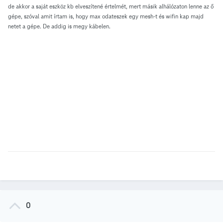
de akkor a saját eszköz kb elveszítené értelmét, mert másik alhálózaton lenne az ő
gépe, szóval amit írtam is, hogy max odateszek egy mesh-t és wifin kap majd
netet a gépe. De addig is megy kábelen.
0