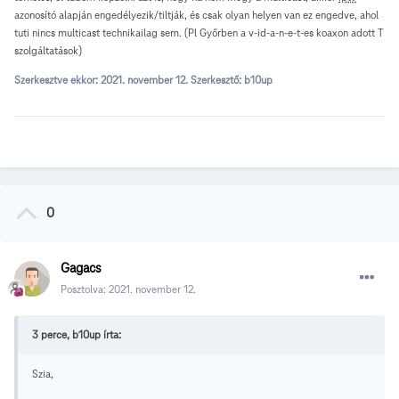
azonosító alapján engedélyezik/tiltják, és csak olyan helyen van ez engedve, ahol
tuti nincs multicast technikailag sem. (Pl Győrben a v-id-a-n-e-t-es koaxon adott T
szolgáltatások)
Szerkesztve ekkor:
2021. november 12.
Szerkesztő: b10up
0
Gagacs
Posztolva:
2021. november 12.
3 perce, b10up írta:
Szia,