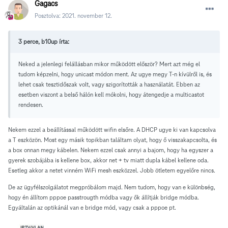
Gagacs
Posztolva:
2021. november 12.
3 perce, b10up írta:
Neked a jelenlegi felállásban mikor működött először? Mert azt még el
tudom képzelni, hogy unicast módon ment. Az ugye megy T-n kívülről is, és
lehet csak tesztidőszak volt, vagy szigorították a használatát. Ebben az
esetben viszont a belső hálón kell mókolni, hogy átengedje a multicastot
rendesen.
Nekem ezzel a beállítással működött wifin elsőre. A DHCP ugye ki van kapcsolva
a T eszközön. Most egy másik topikban találtam olyat, hogy ő visszakapcsolta, és
a box onnan megy kábelen. Nekem ezzel csak annyi a bajom, hogy ha egyszer a
gyerek szobájába is kellene box, akkor net + tv miatt dupla kábel kellene oda.
Esetleg akkor a netet vinném WiFi mesh eszközzel. Jobb ötletem egyelőre nincs.
De az ügyfélszolgálatot megpróbálom majd. Nem tudom, hogy van e különbség,
hogy én állítom pppoe passtrougth módba vagy ők állítják bridge módba.
Egyáltalán az optikánál van e bridge mód, vagy csak a pppoe pt.