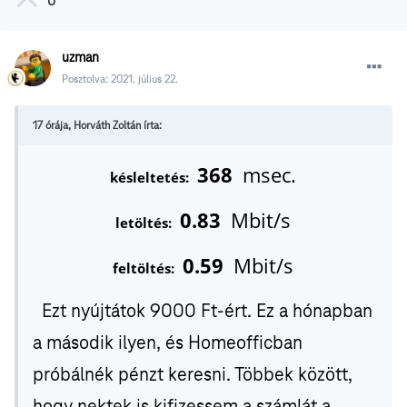
0
uzman
Posztolva:
2021. július 22.
17 órája, Horváth Zoltán írta:
368
msec.
késleltetés:
0.83
Mbit/s
letöltés:
0.59
Mbit/s
feltöltés:
Ezt nyújtátok 9000 Ft-ért. Ez a hónapban
a második ilyen, és Homeofficban
próbálnék pénzt keresni. Többek között,
hogy nektek is kifizessem a számlát a