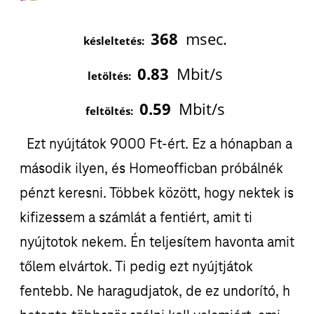
368
msec.
késleltetés:
0.83
Mbit/s
letöltés:
0.59
Mbit/s
feltöltés:
Ezt nyújtátok 9000 Ft-ért. Ez a hónapban a
második ilyen, és Homeofficban próbálnék
pénzt keresni. Többek között, hogy nektek is
kifizessem a számlát a fentiért, amit ti
nyújtotok nekem. Én teljesítem havonta amit
tőlem elvártok. Ti pedig ezt nyújtjátok
fentebb. Ne haragudjatok, de ez undorító, h