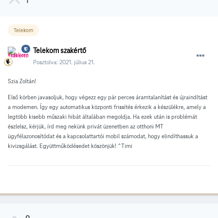
1
Telekom
Telekom szakértő
Posztolva:
2021. július 21.
Szia Zoltán!
Első körben javasoljuk, hogy végezz egy pár perces áramtalanítást és újraindítást
a modemen. Így egy automatikus központi frissítés érkezik a készülékre, amely a
legtöbb kisebb műszaki hibát általában megoldja. Ha ezek után is problémát
észlelsz, kérjük, írd meg nekünk privát üzenetben az otthoni MT
ügyfélazonosítódat és a kapcsolattartói mobil számodat, hogy elindíthassuk a
kivizsgálást. Együttműködésedet köszönjük! ^Timi