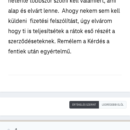
hetente többször szólni kell valamiért, ami
alap és elvárt lenne. Ahogy nekem sem kell
küldeni fizetési felszólítást, úgy elvárom
hogy ti is teljesítsétek a rátok eső részét a
szerződéseteknek. Remélem a Kérdés a
fentiek után egyértelmű.
ÉRTÉKELÉS SZERINT
LEGRÉGEBBI ELÖL