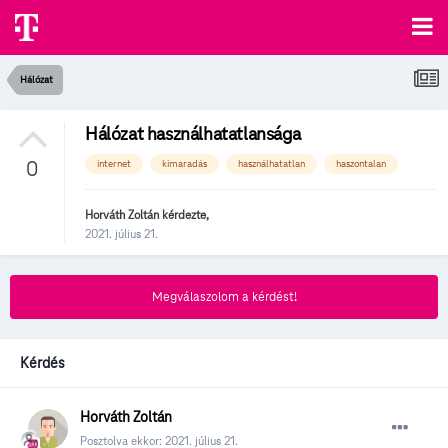
Hálózat
Hálózat használhatatlansága
0
internet
kimaradás
használhatatlan
haszontalan
Horváth Zoltán
kérdezte,
2021. július 21.
Megválaszolom a kérdést!
Kérdés
Horváth Zoltán
Posztolva ekkor:
2021. július 21.