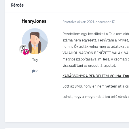
Kérdés
HenryJones
Posztolva ekkor:
2021. december 17.
Rendeltem egy készüléket a Telekom oldal
száma nem egyezett. Felhívtam a 1414et,
nem is Ők adták volna meg az adatokat a 
VALAHOL NAGYON BENÉZETT VALAKI VALAMIT
meghosszabbításával mi lesz. A csomag biz
Tag
visszaállítani az eredeti állapotot.
6
KARÁCSONYRA RENDELTEM VOLNA Ennek
Jött az SMS, hogy én nem vettem át a cs
Lehet, hogy a megrendelt árú értékének a