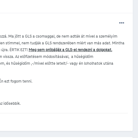
 hozzá. Ma jött a GLS a csomaggal, de nem adták át mivel a személyim
nden stimmel, nem tudják a GLS rendszerében miért van más adat. Mintha
 újra. ÉRTIK EZT!
Meg sem próbálják a GLS-el rendezni a dolgokat.
 vissza. Az előfizetésem módosításával, a hűségidőm
em, és hűségidőm ,-/mivel előtte letelt/- vagy én loholhatok utána
Én ezt fogom tenni.
z idősebbik.