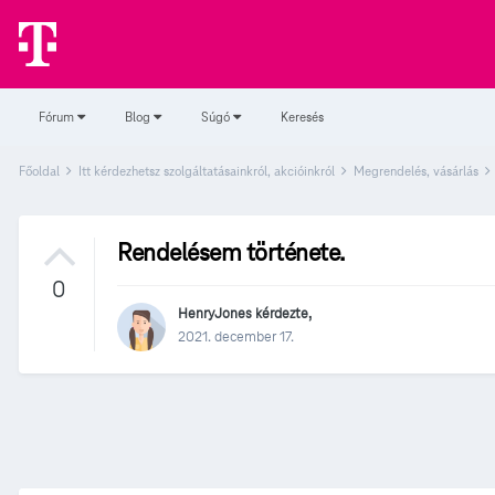
Fórum
Blog
Súgó
Keresés
Főoldal
Itt kérdezhetsz szolgáltatásainkról, akcióinkról
Megrendelés, vásárlás
Rendelésem története.
0
HenryJones
kérdezte,
2021. december 17.