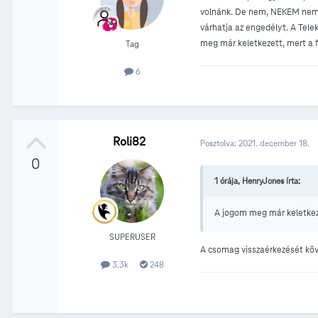
volnánk. De nem, NEKEM nem ke
várhatja az engedélyt. A Tele
meg már keletkezett, mert a f
Tag
6
Roli82
Posztolva:
2021. december 18.
0
1 órája, HenryJones írta:
A jogom meg már keletkeze
SUPERUSER
A csomag visszaérkezését követ
3.3k
248