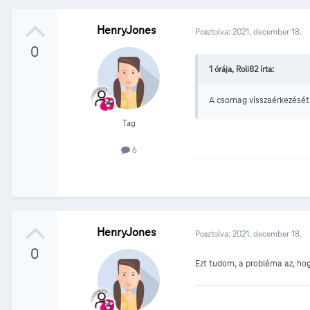
HenryJones
Posztolva:
2021. december 18.
0
1 órája, Roli82 írta:
A csomag visszaérkezését k
Tag
6
HenryJones
Posztolva:
2021. december 18.
0
Ezt tudom, a probléma az, hog