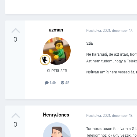
uzman
Posztolva:
2021. december 17.
0
Szia
Ne haragudj, de azt írtad, h
Azt nem tudom, hogy a Telekom
SUPERUSER
Nyilván amíg nem veszed át, 
1.4k
45
HenryJones
Posztolva:
2021. december 18.
0
Természetesen felhívam a GLS
Telekomhoz, ők úgy veszik, h