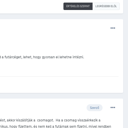
ÉRTÉKELÉS SZERINT
LEGRÉGEBBI ELÖL
 futárcéget, lehet, hogy gyorsan el lehetne intézni.
Szerző
st, akkor kiszállítják a csomagot. Ha a csomag visszaérkezik a
us, hogy fizettem, és nem kell a futárnak sem fizetni, mivel rendben