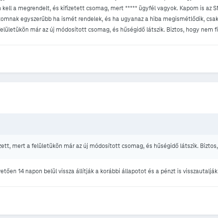
ll a megrendelt, és kifizetett csomag, mert ***** ügyfél vagyok. Kapom is az S
komnak egyszerűbb ha ismét rendelek, és ha ugyanaz a hiba megismétlődik, csak 
elületükön már az új módosított csomag, és hűségidő látszik. Biztos, hogy nem f
tt, mert a felületükön már az új módosított csomag, és hűségidő látszik. Biztos
ően 14 napon belül vissza állítják a korábbi állapotot és a pénzt is visszautalják