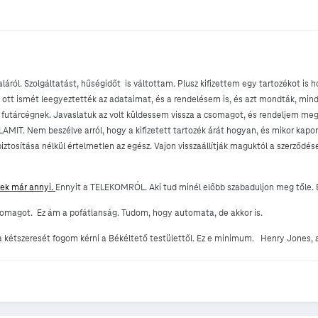
áról. Szolgáltatást, hűségidőt is váltottam. Plusz kifizettem egy tartozékot is
 ott ismét leegyeztették az adataimat, és a rendelésem is, és azt mondták, mi
futárcégnek. Javaslatuk az volt küldessem vissza a csomagot, és rendeljem meg
. Nem beszélve arról, hogy a kifizetett tartozék árát hogyan, és mikor kapom
tosítása nélkül értelmetlen az egész. Vajon visszaállítják maguktól a szerződés
 már annyi.
Ennyit a TELEKOMRÓL. Aki tud minél előbb szabaduljon meg tőle. 
omagot. Ez ám a pofátlanság. Tudom, hogy automata, de akkor is.
 kétszeresét fogom kérni a Békéltető testülettől. Ez e minimum. Henry Jones, a