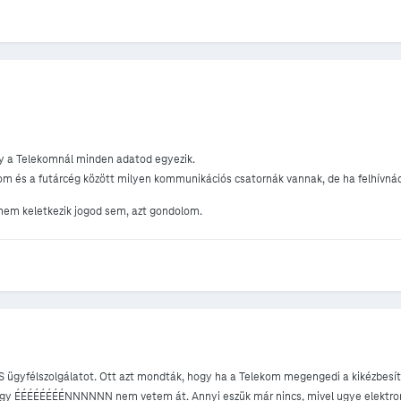
ogy a Telekomnál minden adatod egyezik.
 és a futárcég között milyen kommunikációs csatornák vannak, de ha felhívnád a
nem keletkezik jogod sem, azt gondolom.
 ügyfélszolgálatot. Ott azt mondták, hogy ha a Telekom megengedi a kikézbesíté
ogy ÉÉÉÉÉÉÉÉNNNNNN nem vetem át. Annyi eszük már nincs, mivel ugye elektronik