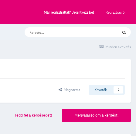
Regisztráció
Már regisztráltál? Jelentkezz be!
Minden aktivitás
Megosztás
Követők
2
Tedd fel a kérdésedet!
Megválaszolom a kérdést!