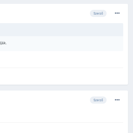
Szerző
lják.
Szerző