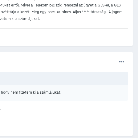
MSket erről. Mivel a Telekom b@szik rendezni az ügyet a GLS-el, a GLS
széttárja a kezét. Még egy bocsika sincs. Aljas ***** társaság. A jogom
izetem ki a számlájukat.
, hogy nem fizetem ki a számlájukat.
.