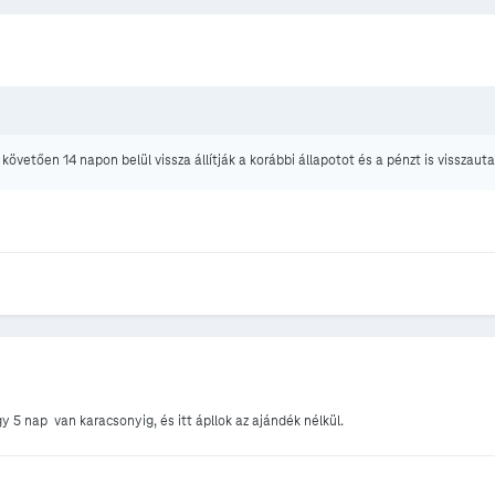
övetően 14 napon belül vissza állítják a korábbi állapotot és a pénzt is visszauta
y 5 nap van karacsonyig, és itt ápllok az ajándék nélkül.