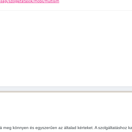
sagi/szolgaltatasok/mobil/multisim
á meg könnyen és egyszerűen az általad kérteket. A szolgáltatáshoz kap