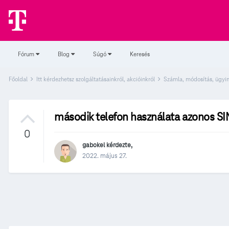
Fórum
Blog
Súgó
Keresés
Főoldal
Itt kérdezhetsz szolgáltatásainkról, akcióinkról
Számla, módosítás, ügyi
második telefon használata azonos S
0
gabokel
kérdezte,
2022. május 27.