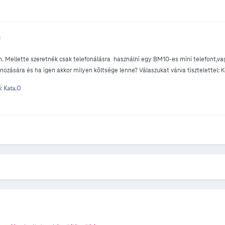
)
n. Mellette szeretnék csak telefonálásra használni egy BM10-es mini telefont,v
nozására és ha igen akkor milyen költsége lenne? Válaszukat várva tisztelettel: K
: Kata.O