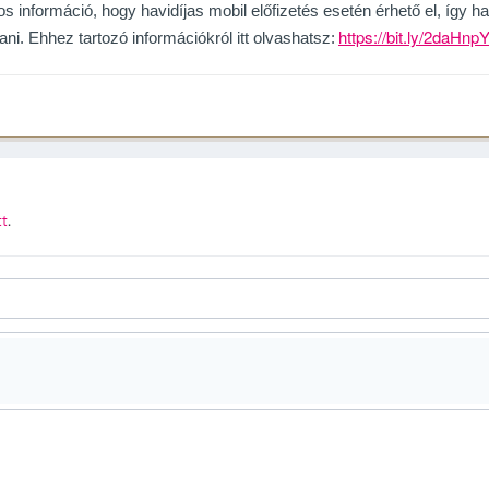
s információ, hogy havidíjas mobil előfizetés esetén érhető el, így ha
https://bit.ly/2daHnp
ani. Ehhez tartozó információkról itt olvashatsz:
tt
.