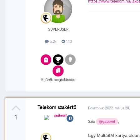
https://www.telekom.hu/lakos
SUPERUSER
5.2k
140
Kitűzők megtekintése
Telekom szakértő
Posztolva:
2022. május 28.
1
Szia
,
@gabokel
Egy MultiSIM kártya oldan