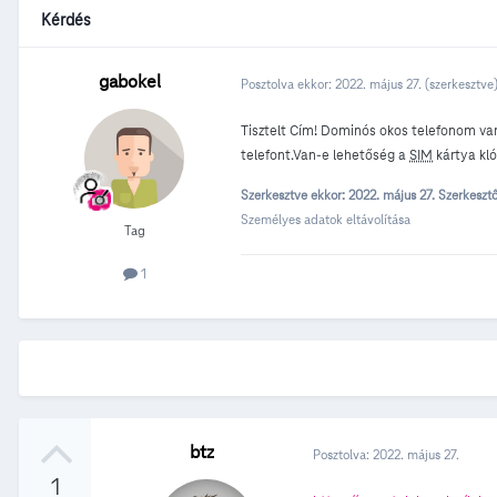
Kérdés
gabokel
Posztolva ekkor:
2022. május 27.
(szerkesztve
Tisztelt Cím! Dominós okos telefonom va
telefont.Van-e lehetőség a
SIM
kártya kló
Szerkesztve ekkor:
2022. május 27.
Szerkesztő
Személyes adatok eltávolítása
Tag
1
btz
Posztolva:
2022. május 27.
1