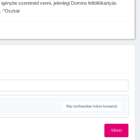
 igénybe szeretnéd venni, jelenlegi Domino feltöltőkártyás 
Y
 ^Oszkár
.
Kép beillesztése linken keresztül
Válasz