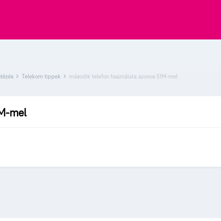
ntézés
Telekom tippek
második telefon használata azonos SIM-mel
IM-mel