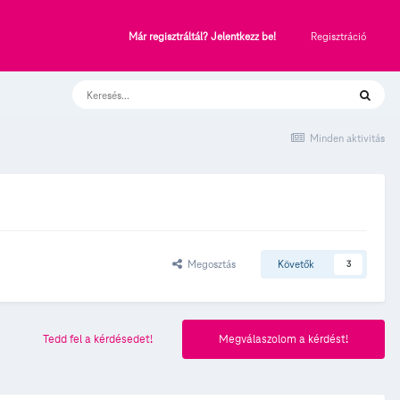
Regisztráció
Már regisztráltál? Jelentkezz be!
Minden aktivitás
Megosztás
Követők
3
Tedd fel a kérdésedet!
Megválaszolom a kérdést!