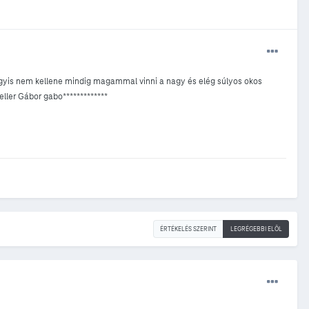
agyis nem kellene mindig magammal vinni a nagy és elég súlyos okos
eller Gábor gabo*************
ÉRTÉKELÉS SZERINT
LEGRÉGEBBI ELÖL