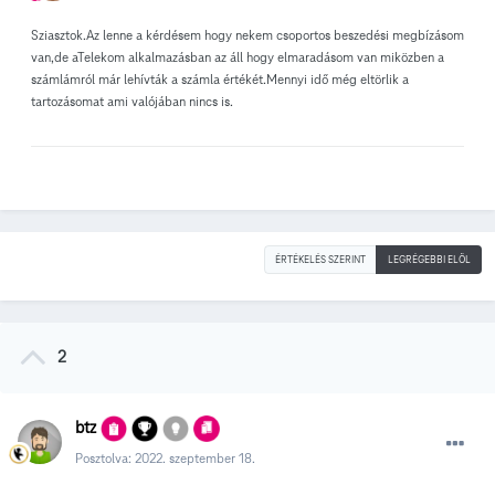
Sziasztok.Az lenne a kérdésem hogy nekem csoportos beszedési megbízásom
van,de aTelekom alkalmazásban az áll hogy elmaradásom van miközben a
számlámról már lehívták a számla értékét.Mennyi idő még eltörlik a
tartozásomat ami valójában nincs is.
ÉRTÉKELÉS SZERINT
LEGRÉGEBBI ELÖL
2
btz
Posztolva:
2022. szeptember 18.