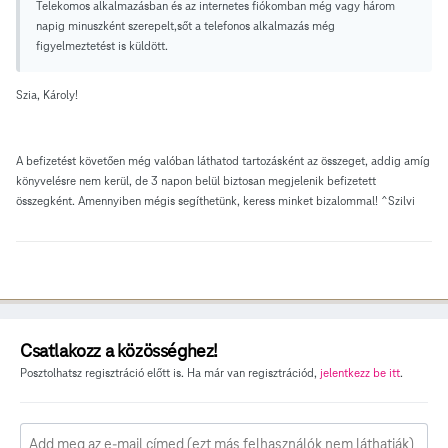
Telekomos alkalmazásban és az internetes fiókomban még vagy három
napig minuszként szerepelt,sőt a telefonos alkalmazás még
figyelmeztetést is küldött.
Szia, Károly!
A befizetést követően még valóban láthatod tartozásként az összeget, addig amíg
könyvelésre nem kerül, de 3 napon belül biztosan megjelenik befizetett
összegként. Amennyiben mégis segíthetünk, keress minket bizalommal! ^Szilvi
Csatlakozz a közösséghez!
Posztolhatsz regisztráció előtt is. Ha már van regisztrációd,
jelentkezz be itt
.