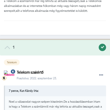
a Telekom a számlámról már rég lehívta az aktuális összaget,csak a Telekomos
alkalmazásban és az internetes fiókomban még vagy három napig minuszként
szerepelt,sőt a telefonos alkalmazás még figyelmeztetést is küldött.
1
Telekom
Telekom szakértő
Posztolva:
2022. szeptember 23.
7 perce, Kun Károly írta:
Noel a válaszodat nagyon szépen köszönöm.De a hozzászólásomban írtam
is hogy a Telekom a számlámról már rég lehívta az aktuális összaget,csak a