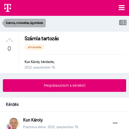
Számla, módosítás, ügyintézés
Számla tartozás
0
elmaradás
Kun Károly
kérdezte,
2022. szeptember 18.
Megválaszolom a kérdést!
Kérdés
Kun Károly
Posztolva ekkor:
2022. szeptember 18.