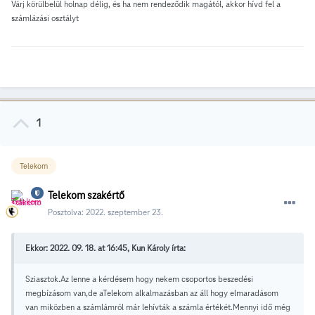
Várj körülbelül holnap délig, és ha nem rendeződik magától, akkor hívd fel a
számlázási osztályt
1
Telekom
Telekom szakértő
Posztolva:
2022. szeptember 23.
Ekkor: 2022. 09. 18. at 16:45, Kun Károly írta:
Sziasztok.Az lenne a kérdésem hogy nekem csoportos beszedési
megbízásom van,de aTelekom alkalmazásban az áll hogy elmaradásom
van miközben a számlámról már lehívták a számla értékét.Mennyi idő még