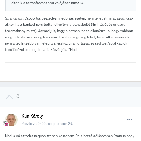
eltörlik a tartozásomat ami valójában nincs is.
Szia Károly! Csoportos beszedési megbízás esetén, nem lehet elmaradásod, csak
akkor, ha a bankod nem tudta teljesíteni a tranzakciót (limittúllépés és vagy
fedezethiány miatt). Javasoljuk, hogy a netbankodon ellenőrizd le, hogy valóban
megtörtént-e az összeg levonása. További segítség lehet, ha az alkalmazásunk
nem a legfrissebb van telepítve, eszköz újraindítással és szoftver/applikációk
frissítésével ez megoldható. Köszönjük. ^Noel
0
Kun Károly
Posztolva:
2022. szeptember 23.
Noel a válaszodat nagyon szépen köszönöm.De a hozzászólásomban írtam is hogy