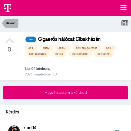
Hálózat
Gigaerős hálózat Cibakházán
réz
0
adsl
adsl2
adsl2+
adsl szolgáltatás
adsl+
adsl sebesség
optika
optikai kábel
optikai net
klori04
kérdezte,
2023. szeptember 30.
Megválaszolom a kérdést!
Kérdés
klori04