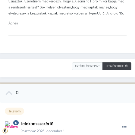
Sziasztok! Szeretném megkérdezni, hogy a Xiaomi 15T pro mikor kapja meg
a rendszerfrissítést? Sok helyen olvastam,hogy megkapták már és,hogy
elvileg ezek a készülékek kapják meg első körben a HyperOS 3, Android 16.
Ágnes
ÉRTÉKELÉS SZERINT
LEGRÉGEBBI ELÖL
0
Telekom
Telekom szakértő
Posztolva:
2025. december 1.