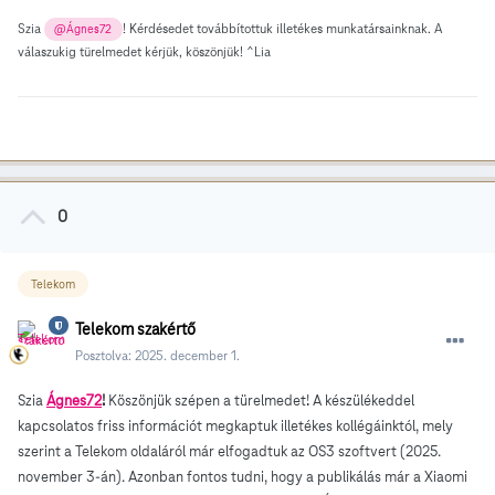
Szia
! Kérdésedet továbbítottuk illetékes munkatársainknak. A
@Ágnes72
válaszukig türelmedet kérjük, köszönjük! ^Lia
0
Telekom
Telekom szakértő
Posztolva:
2025. december 1.
Szia
Ágnes72
!
Köszönjük szépen a türelmedet! A készülékeddel
kapcsolatos friss információt megkaptuk illetékes kollégáinktól, mely
szerint a Telekom oldaláról már elfogadtuk az OS3 szoftvert (2025.
november 3-án). Azonban fontos tudni, hogy a publikálás már a Xiaomi