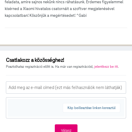
feladata, amire sajnos nekünk nincs ráhatásunk. Érdemes figyelemmel
kísérned a Xiaomi hivatalos csatornáit a szoftver megjelenésével
kapcsolatban! Köszönjük a megértésedet! ^Gabi
Csatlakozz a közösséghez!
Posztolhatsz regisztráció előtt is. Ha már van regisztrációd,
jelentkezz be itt
.
Kép beillesztése linken keresztül
Válasz