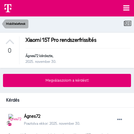
Mobiltelefonok
Xiaomi 15T Pro rendszerfrissítés
0
Ágnes72
kérdezte,
2025. november 30.
Megválaszolom a kérdést!
Kérdés
Ágnes72
Posztolva ekkor:
2025. november 30.