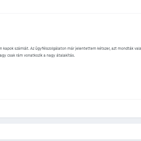
kapok számlát. Az ügyfélszolgálaton már jelentettem kétszer, azt mondták valam
vagy csak rám vonatkozik a nagy átalakítás.