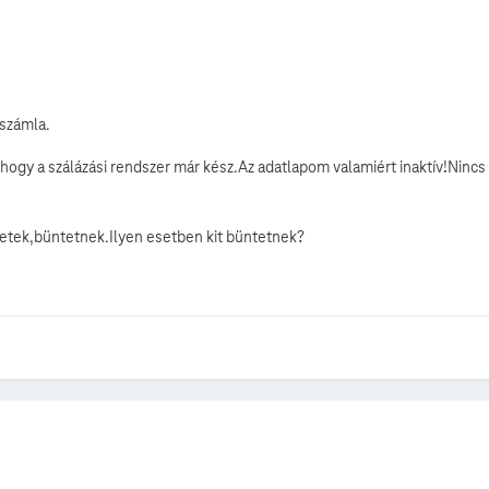
számla.
,hogy a szálázási rendszer már kész.Az adatlapom valamiért inaktív!Ninc
etek,büntetnek.Ilyen esetben kit büntetnek?