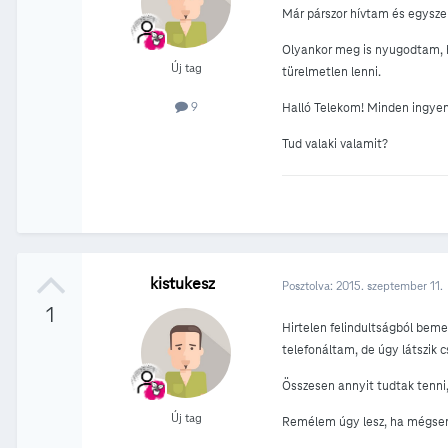
Már párszor hívtam és egyszer
Olyankor meg is nyugodtam, h
Új tag
türelmetlen lenni.
9
Halló Telekom! Minden ingye
Tud valaki valamit?
kistukesz
Posztolva:
2015. szeptember 11.
1
Hirtelen felindultságból bem
telefonáltam, de úgy látszik c
Összesen annyit tudtak tenni
Új tag
Remélem úgy lesz, ha mégse