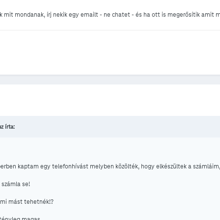
k mit mondanak, írj nekik egy emailt - ne chatet - és ha ott is megerősítik amit
z írta:
ben kaptam egy telefonhívást melyben közölték, hogy elkészültek a számláim, kü
 számla se!
 mi mást tehetnék!?
tényleg magas.