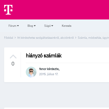
Fórum
Blog
Súgó
Keresés
Főoldal
Itt kérdezhetsz szolgáltatásainkról, akcióinkról
Számla, módosítás, ügyi
hiányzó számlák
0
fenor
kérdezte,
2015. július 17.