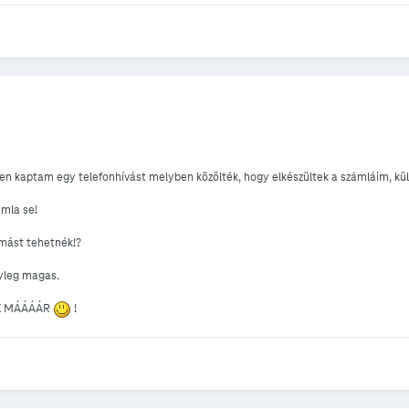
kaptam egy telefonhívást melyben közölték, hogy elkészültek a számláim, küldik
ámla se!
 mást tehetnék!?
yleg magas.
K MÁÁÁÁR
!