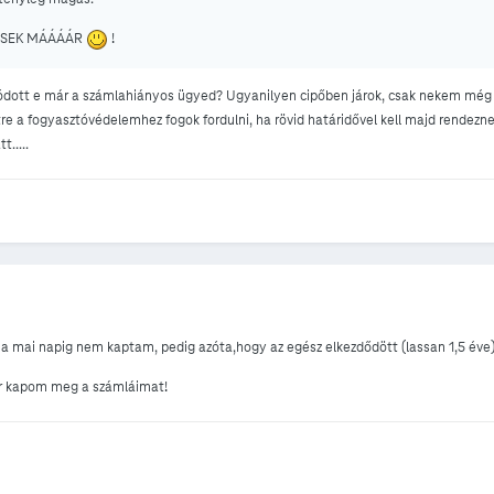
SSEK MÁÁÁÁR
!
ódott e már a számlahiányos ügyed? Ugyanilyen cipőben járok, csak nekem még te
re a fogyasztóvédelemhez fogok fordulni, ha rövid határidővel kell majd rendezn
t.....
 a mai napig nem kaptam, pedig azóta,hogy az egész elkezdődött (lassan 1,5 éve)
or kapom meg a számláimat!