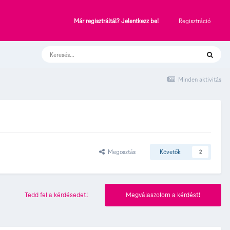
Regisztráció
Már regisztráltál? Jelentkezz be!
Minden aktivitás
Megosztás
Követők
2
Tedd fel a kérdésedet!
Megválaszolom a kérdést!