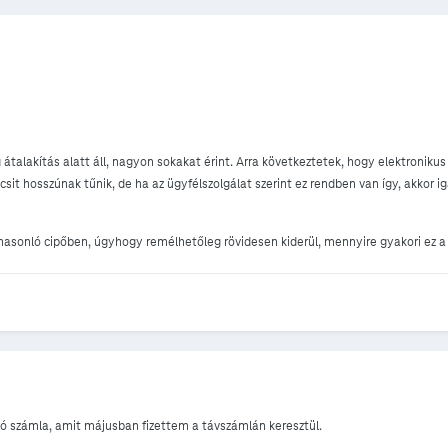
átalakítás alatt áll, nagyon sokakat érint. Arra következtetek, hogy elektronikus
sit hosszúnak tűnik, de ha az ügyfélszolgálat szerint ez rendben van így, akkor 
hasonló cipőben, úgyhogy remélhetőleg rövidesen kiderül, mennyire gyakori ez a 
só számla, amit májusban fizettem a távszámlán keresztül.