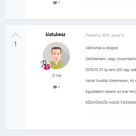
9
kistukesz
Posztolva:
2016. január 4.
1
Változnak a dolgok!
Októberben, vagy novemberben 
2015.12.31-ig nem jött egy sz
Új tag
Várok tovább türelmesen, mi
9
Egyébként nekem ez már tén
KÖNYÖRGÖK HADD FIZESSE