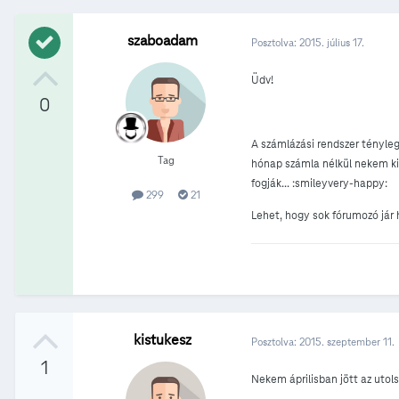
szaboadam
Posztolva:
2015. július 17.
Üdv!
0
A számlázási rendszer tényleg 
Tag
hónap számla nélkül nekem kic
fogják... :smileyvery-happy:
299
21
Lehet, hogy sok fórumozó jár 
kistukesz
Posztolva:
2015. szeptember 11.
1
Nekem áprilisban jött az utol