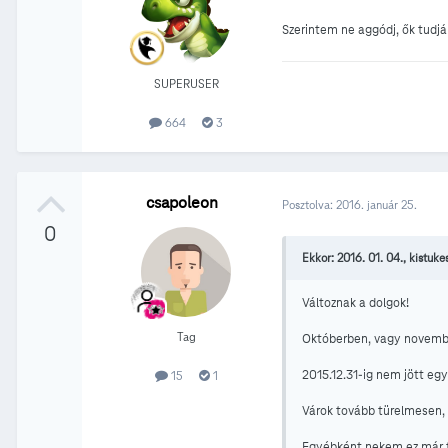
Szerintem ne aggódj, ők tudjá
SUPERUSER
664
3
csapoleon
Posztolva:
2016. január 25.
0
Ekkor: 2016. 01. 04., kistukes
Változnak a dolgok!
Tag
Októberben, vagy november
2015.12.31-ig nem jött egy
15
1
Várok tovább türelmesen,
Egyébként nekem ez már 