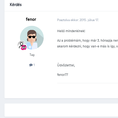
Kérdés
fenor
Posztolva ekkor:
2015. július 17.
Helló mindenkinek!
Az a problémám, hogy már 3. hónapja nem 
akarom kérdezni, hogy van-e más is így, 
Tag
1
Üdvözlettel,
fenor77