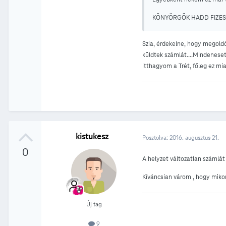
KÖNYÖRGÖK HADD FIZE
Szia, érdekelne, hogy megold
küldtek számlát....Mindeneset
itthagyom a Trét, főleg ez miat
kistukesz
Posztolva:
2016. augusztus 21.
0
A helyzet változatlan számlát
Kíváncsian várom , hogy mik
Új tag
9