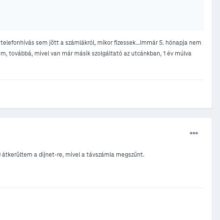
lefonhívás sem jött a számlákról, mikor fizessek...Immár 5. hónapja nem
em, továbbá, mivel van már másik szolgáltató az utcánkban, 1 év múlva
 átkerültem a dijnet-re, mivel a távszámla megszűnt.