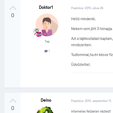
Doktor1
Posztolva:
2015. július 28.
0
Helló mindenki.
Nekem sem jött 3 hónapja 
Azt a tájékoztatást kaptam
Tag
rendszerben.
1
Tudtommal,ha én késve fiz
Üdvözlettel:
Deino
Posztolva:
2015. szeptember 11.
0
Internetes felületen nézted?