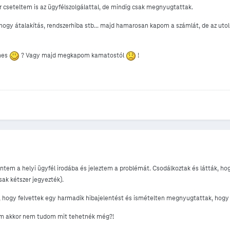
 cseteltem is az ügyfélszolgálattal, de mindig csak megnyugtattak.
ogy átalakítás, rendszerhiba stb... majd hamarosan kapom a számlát, de az utol
nes
? Vagy majd megkapom kamatostól
!
entem a helyi ügyfél irodába és jeleztem a problémát. Csodálkoztak és látták, h
sak kétszer jegyezték).
, hogy felvettek egy harmadik hibajelentést és ismételten megnyugtattak, hog
m akkor nem tudom mit tehetnék még?!