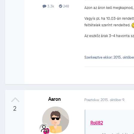
3.3k
248
Azon az áron kell megkapnod,
Vagyis pl. ha 10.03-án rendelt
feltételek szerint rendelted.
Az eszköz árak 3-4 havonta szo
Szerkesztve ekkor:
2015. októbe
Aaron
Posztolva:
2015. október 9.
2
Roli82