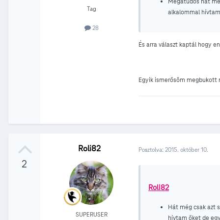
Megatudós hát még
Tag
alkalommal hívtam 
28
És arra választ kaptál hogy e
Egyik ismerősöm megbukott ra
Roli82
Posztolva:
2015. október 10.
2
Roli82
Hát még csak azt 
SUPERUSER
hívtam őket de egy