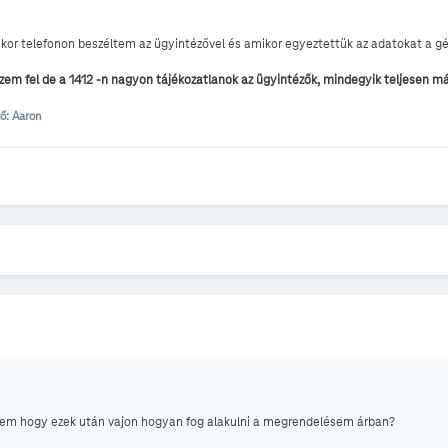
ikor telefonon beszéltem az ügyintézővel és amikor egyeztettük az adatokat a gép
szem fel de a 1412 -n nagyon tájékozatlanok az ügyintézők, mindegyik teljesen m
ő: Aaron
ésem hogy ezek után vajon hogyan fog alakulni a megrendelésem árban?