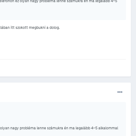
elefonon ez olyan nagy probléma lenne számukra én ma legalább 4-5
lában itt szokott megbukni a dolog.
z olyan nagy probléma lenne számukra én ma legalább 4-5 alkalommal