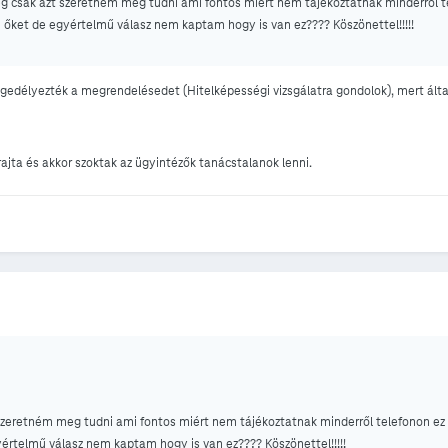
 csak azt szeretném meg tudni ami fontos miért nem tájékoztatnak minderről t
őket de egyértelmű válasz nem kaptam hogy is van ez???? Köszönettel!!!!!
ngedélyezték a megrendelésedet (Hitelképességi vizsgálatra gondolok), mert álta
jta és akkor szoktak az ügyintézők tanácstalanok lenni.
szeretném meg tudni ami fontos miért nem tájékoztatnak minderről telefonon e
értelmű válasz nem kaptam hogy is van ez???? Köszönettel!!!!!