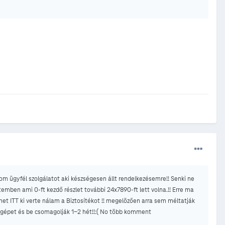
m ügyfél szolgálatot aki készségesen állt rendelkezésemre!! Senki ne
mben ami 0-ft kezdő részlet további 24x7890-ft lett volna.!! Erre ma
emet ITT ki verte nálam a Biztosítékot !! megelözően arra sem méltatják
 a gépet és be csomagolják 1-2 hét!!:( No több komment