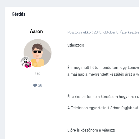
Kérdés
Aaron
Posztolva ekkor:
2015. október 8.
(szerkesztv
Sziasztok!
Én még múlt héten rendeltem egy Lenovo 
Tag
a mai nap a megrendelt készülék árát a 
28
És akkor az lenne a kérdésem hogy ezek 
A Telefonon egyeztetett árban fogják szá
Előre is köszönöm a választ!