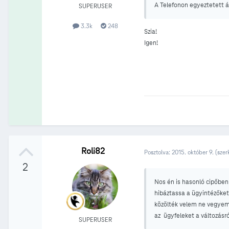
A Telefonon egyeztetett á
SUPERUSER
3.3k
248
Szia!
Igen!
Roli82
Posztolva:
2015. október 9.
(szer
2
Nos én is hasonló cipőben
hibáztassa a ügyintézőket
közölték velem ne vegyem á
az ügyfeleket a változásr
SUPERUSER