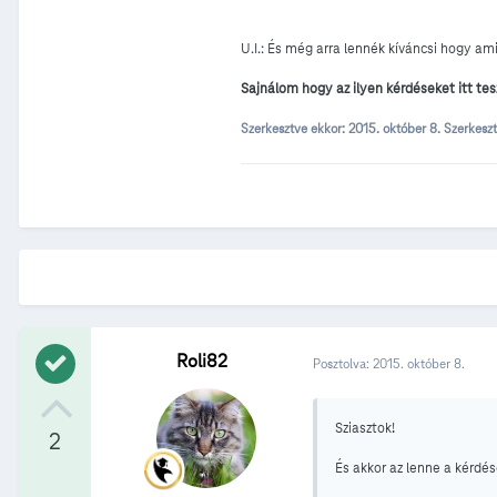
U.I.: És még arra lennék kíváncsi hogy am
Sajnálom hogy az ilyen kérdéseket itt te
Szerkesztve ekkor:
2015. október 8.
Szerkeszt
Roli82
Posztolva:
2015. október 8.
Sziasztok!
2
És akkor az lenne a kérd