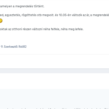
 amelyen a megrendelés történt.
ed, egyeztetés, rögzíttetés stb megvolt. és 10.05-én változik az ár, a megrendelé
ktak az otthoni részen változni néha felfele, néha meg lefele.
r 9.
Szerkesztő: Roli82