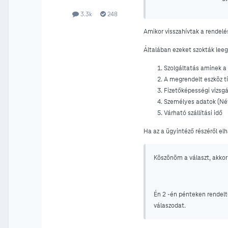
3.3k
248
Amikor visszahívtak a rendel
Általában ezeket szokták leeg
Szolgáltatás aminek a 
A megrendelt eszköz tí
Fizetőképességi vizsg
Személyes adatok (Né
Várható szállítási idő
Ha az a ügyintéző részéről el
Köszönöm a választ, akk
Én 2 -én pénteken rendelt
válaszodat.