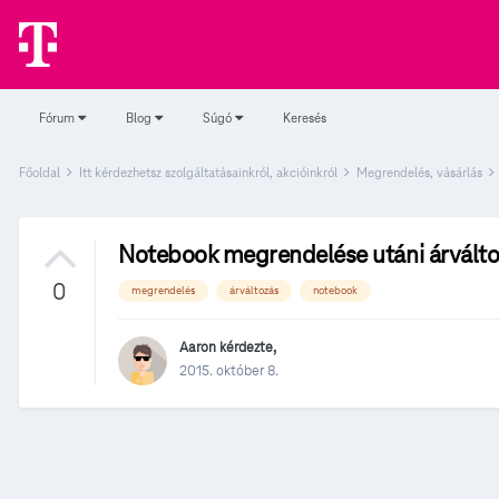
Fórum
Blog
Súgó
Keresés
Főoldal
Itt kérdezhetsz szolgáltatásainkról, akcióinkról
Megrendelés, vásárlás
Notebook megrendelése utáni árválto
0
megrendelés
árváltozás
notebook
Aaron
kérdezte,
2015. október 8.