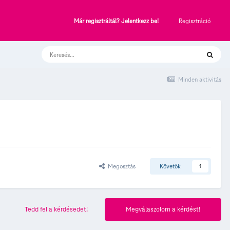
Regisztráció
Már regisztráltál? Jelentkezz be!
Minden aktivitás
Megosztás
Követők
1
Tedd fel a kérdésedet!
Megválaszolom a kérdést!