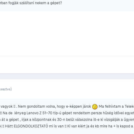
rban fogják szállítani nekem a gépet?
kesztve)
 vagyok !! . Nem gondoltam volna, hogy e-képpen járok
Ma felhívtam a Teleko
!! Na de lényeg Lenovo Z 51-70 tip-ú gépet rendeltem persze hüség idővel egyete
t a gépet , írjak a központnak és 30-n belül válaszolna ill-e ki vizsgálják a ügy
ól !! Hátt ELGONDOLKOZTATÓ mi is van !! Ki van kiért ja és kb mire ha + is kapod