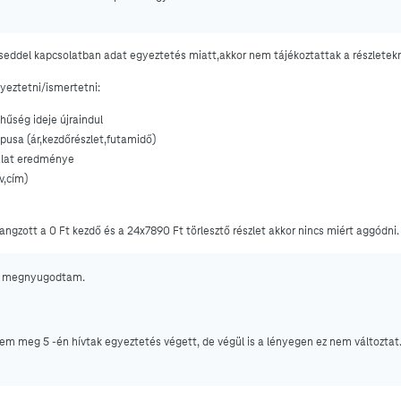
éseddel kapcsolatban adat egyeztetés miatt,akkor nem tájékoztattak a részletekr
yeztetni/ismertetni:
hűség ideje újraindul
pusa (ár,kezdőrészlet,futamidő)
álat eredménye
v,cím)
hangzott a 0 Ft kezdő és a
24x7890 Ft törlesztő részlet akkor nincs miért aggódni.
or megnyugodtam.
em meg 5 -én hívtak egyeztetés végett, de végül is a lényegen ez nem változtat