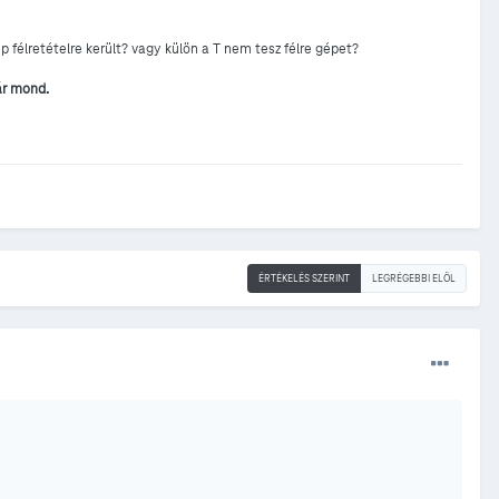
 félretételre került? vagy külön a T nem tesz félre gépet?
ár mond.
ÉRTÉKELÉS SZERINT
LEGRÉGEBBI ELÖL