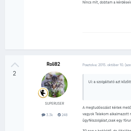
Nincs mit, dobtam a kérdéseid
Roli82
Posztolva:
2015. október 10.
(sze
2
Ui: a szolgáltató azt közöl
SUPERUSER
A megtudósozást kérlek mellő
vagyok Telekom alkalmazott m
3.3k
248
ügyfélszolgálat,csak egy fór