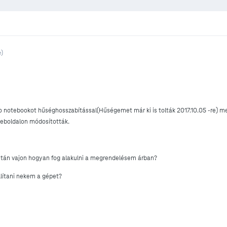
e)
notebookot hűséghosszabítással(Hűségemet már ki is tolták 2017.10.05 -re) mel
weboldalon módosították.
után vajon hogyan fog alakulni a megrendelésem árban?
llítani nekem a gépet?