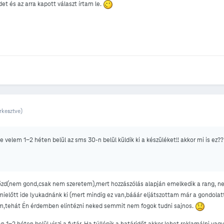
et és az arra kapott választ írtam le.
rkesztve)
te velem 1-2 héten belül az sms 30-n belül küldik ki a készüléket!! akkor mi is ez??
zd(nem gond,csak nem szeretem),mert hozzászólás alapján emelkedik a rang, n
ielőtt ide lyukadnánk ki (mert mindig ez van,bááár eljátszottam már a gondol
um,tehát Én érdemben elintézni neked semmit nem fogok tudni sajnos.