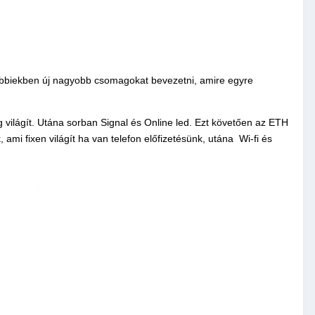
ésőbbiekben új nagyobb csomagokat bevezetni, amire egyre
 világít. Utána sorban Signal és Online led. Ezt követően az ETH
mi fixen világít ha van telefon előfizetésünk, utána Wi-fi és