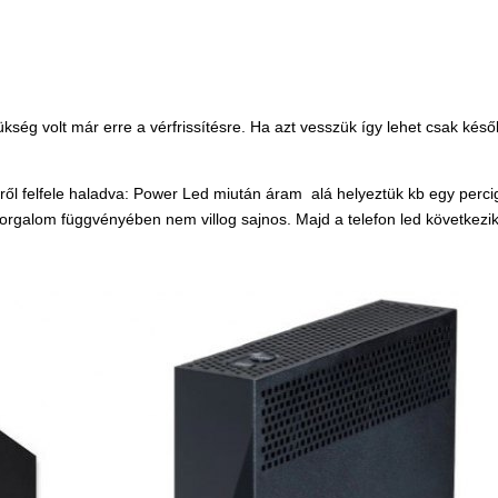
kség volt már erre a vérfrissítésre. Ha azt vesszük így lehet csak k
ről felfele haladva: Power Led miután áram alá helyeztük kb egy percig
galom függvényében nem villog sajnos. Majd a telefon led következik, a