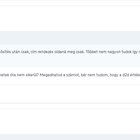
ősítés után csak, cím rendezés oldaná meg csak. Többet nem nagyon tudok így 
 hetek óta nem sikerül? Megadhatod a számot, bár nem tudom, hogy a d2d érték