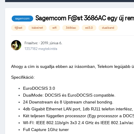
Sagemcom F@st 3686AC egy új re
sagemcom
f@ast
kábelnet
wifi
3686ac
ed3.0
dualband
Frissítve: ·
2019. június 6.
1357182 megtekintés
Ahogy a cím is sugallja ebben az írásomban, Telekom legúja
Specifikáció:
EuroDOCSIS 3.0
DualMode: DOCSIS és EuroDOCSIS compatible.
24 Downstream és 8 Upstream chanel bonding.
4db Gigabit Ethernet LAN port, 1db RJ11 telefon interfész
Két teljesen független processzor (Egy processzor a DOCS
WI-FI: IEEE 802.11b/g/n 3x3 2.4 GHz és IEEE 802.1a/n/a
Full Capture 1Ghz tuner