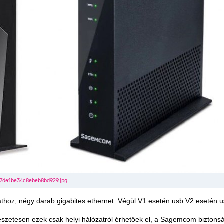
thoz, négy darab gigabites ethernet. Végül V1 esetén usb V2 esetén us
zetesen ezek csak helyi hálózatról érhetőek el, a Sagemcom biztonsági