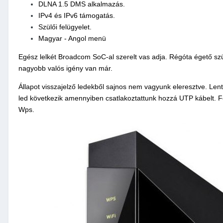
DLNA 1.5 DMS alkalmazás.
IPv4 és IPv6 támogatás.
Szülői felügyelet.
Magyar - Angol menü
Egész lelkét Broadcom SoC-al szerelt vas adja. Régóta égető szü
nagyobb valós igény van már.
Állapot visszajelző ledekből sajnos nem vagyunk eleresztve. Lent
led következik amennyiben csatlakoztattunk hozzá UTP kábelt. For
Wps.