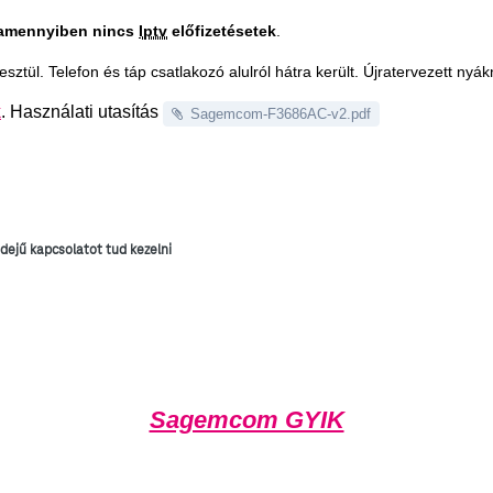
amennyiben nincs
Iptv
előfizetésetek
.
ztül. Telefon és táp csatlakozó alulról hátra került. Újratervezett n
k
. Használati utasítás
Sagemcom-F3686AC-v2.pdf
dejű kapcsolatot tud kezelni
Sagemcom GYIK