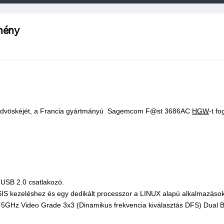
mény
bb üdvöskéjét, a Francia gyártmányú Sagemcom F@st 3686AC
HGW
-t f
, USB 2.0 csatlakozó.
IS kezeléshez és egy dedikált processzor a LINUX alapú alkalmazások 
c 5GHz Video Grade 3x3 (Dinamikus frekvencia kiválasztás DFS) Dual 