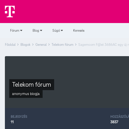
Fórum
Blog
Súgó
Keresés
Főoldal
Blogok
General
Telekom fórum
Sagemcom F@st 3686AC egy új 
Telekom fórum
anonymus
blogja
BEJEGYZÉS
HOZZÁSZÓL
11
3837