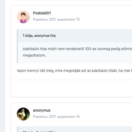
Podolski01
Posztolva:
2017. szeptember 13.
1 órája, anonymus írta:
Adatbázis hiba miatt nem rendelhető 100-as csomag pedig előmin
megadhatom.
Vajon mennyi idő még, mire megoldják ezt az adatbázis hibát, ha már
anonymus
Posztolva:
2017. szeptember 14.