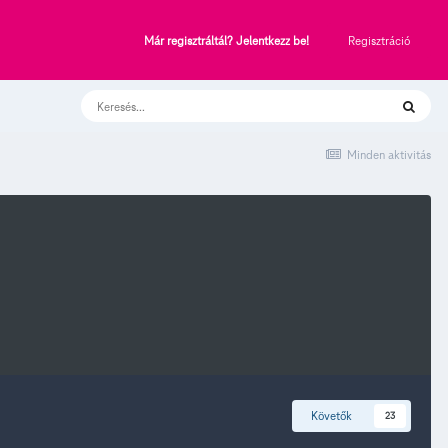
Regisztráció
Már regisztráltál? Jelentkezz be!
Minden aktivitás
Követők
23