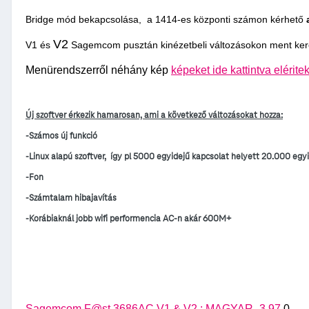
Bridge mód bekapcsolása, a 1414-es központi számon kérhető
V2
V1 és
Sagemcom pusztán kinézetbeli változásokon ment keres
Menürendszerről néhány kép
képeket ide kattintva elérite
Új szoftver érkezik hamarosan, ami a következő változásokat hozza:
-Számos új funkció
-Linux alapú szoftver, így pl 5000 egyidejű kapcsolat helyett 20.000 egyi
-Fon
-Számtalam hibajavítás
-Korábiaknál jobb wifi performencia AC-n akár 600M+
Sagemcom F@st 3686AC V1 & V2 : MAGYAR_3.97.
0