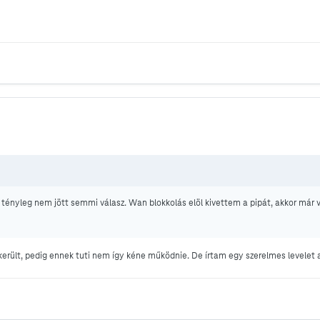
e tényleg nem jött semmi válasz. Wan blokkolás elöl kivettem a pipát, akkor már v
s sikerült, pedig ennek tuti nem így kéne működnie. De írtam egy szerelmes level