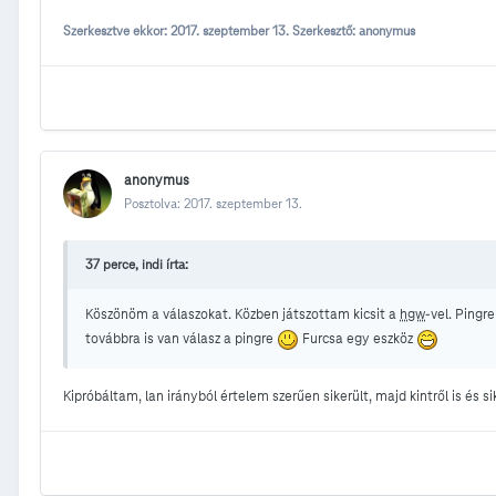
Szerkesztve ekkor:
2017. szeptember 13.
Szerkesztő: anonymus
anonymus
Posztolva:
2017. szeptember 13.
37 perce, indi írta:
Köszönöm a válaszokat. Közben játszottam kicsit a
hgw
-vel. Pingr
továbbra is van válasz a pingre
Furcsa egy eszköz
Kipróbáltam, lan irányból értelem szerűen sikerült, majd kintről is é