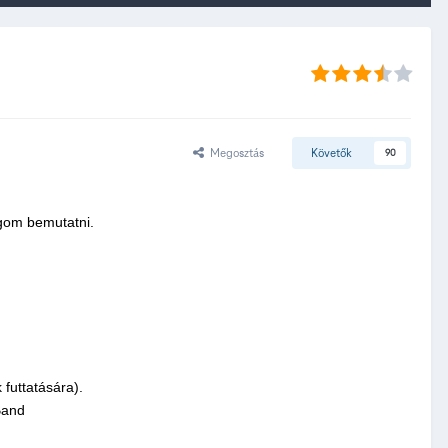
Megosztás
Követők
90
ogom bemutatni.
futtatására).
Band