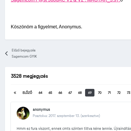
Köszönöm a figyelmet, Anonymus.
Előző bejegyzés
Sagemcom GYIK
3528 megjegyzés
ELŐZŐ
64
65
66
67
68
69
70
71
72
73
anonymus
Posztolva:
2017. szeptember 13.
(szerkesztve)
Hmm ez fura viszont, ennek cmts szinten tiltva kéne lennie. Újraindítás