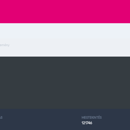
remény
ÁS
MEGTEKINTÉS
121746