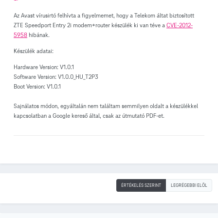
Az Avast vírusirtó felhívta a figyelmemet, hogy a Telekom áltat biztosított
ZTE Speedport Entry 2i modem+router készülék ki van téve a
CVE-2012-
5958
hibának.
Készülék adatai:
Hardware Version
:
V1.0.1
Software Version:
V1.0.0_HU_T2P3
Boot Version:
V1.0.1
Sajnálatos módon, egyáltalán nem találtam semmilyen oldalt a készülékkel
kapcsolatban a Google kereső által, csak az útmutató PDF-et.
ÉRTÉKELÉS SZERINT
LEGRÉGEBBI ELÖL