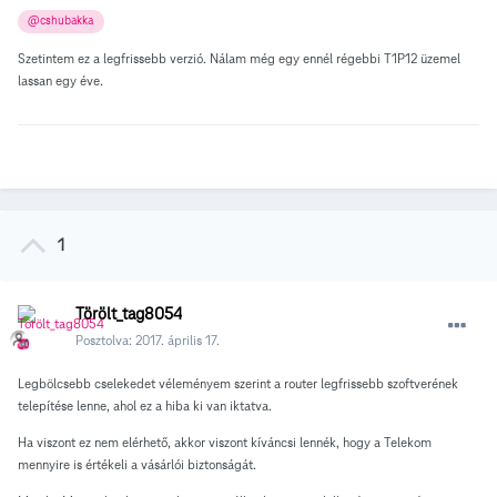
@cshubakka
Szetintem ez a legfrissebb verzió. Nálam még egy ennél régebbi T1P12 üzemel
lassan egy éve.
1
Törölt_tag8054
Posztolva:
2017. április 17.
Legbölcsebb cselekedet véleményem szerint a router legfrissebb szoftverének
telepítése lenne, ahol ez a hiba ki van iktatva.
Ha viszont ez nem elérhető, akkor viszont kíváncsi lennék, hogy a Telekom
mennyire is értékeli a vásárlói biztonságát.