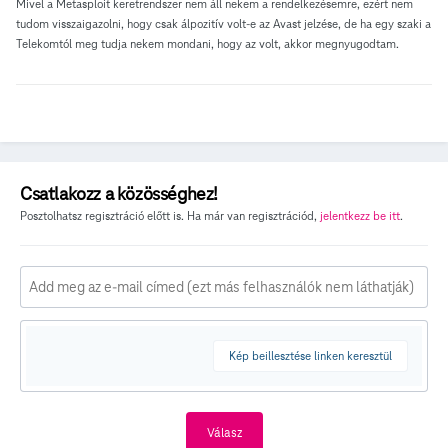
Mivel a Metasploit keretrendszer nem áll nekem a rendelkezésemre, ezért nem
tudom visszaigazolni, hogy csak álpozitív volt-e az Avast jelzése, de ha egy szaki a
Telekomtól meg tudja nekem mondani, hogy az volt, akkor megnyugodtam.
Csatlakozz a közösséghez!
Posztolhatsz regisztráció előtt is. Ha már van regisztrációd,
jelentkezz be itt
.
Kép beillesztése linken keresztül
Válasz