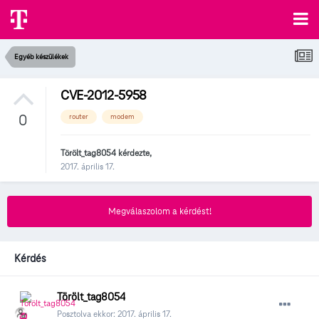
Egyéb készülékek
CVE-2012-5958
0
router
modem
Törölt_tag8054
kérdezte,
2017. április 17.
Megválaszolom a kérdést!
Kérdés
Törölt_tag8054
Posztolva ekkor:
2017. április 17.