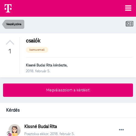
Veszélyzóna
csalók
1
kamu email
Kissné Budai Rita
kérdezte,
2018. február 5.
Megválaszolom a kérdést!
Kérdés
Kissné Budai Rita
Posztolva ekkor:
2018. február 5.