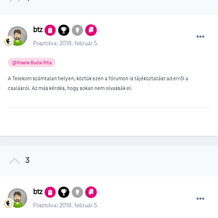
btz
Posztolva:
2018. február 5.
@Kissné Budai Rita
A Telekom számtalan helyen, köztük ezen a fórumon is tájékoztatást ad erről a
csalásról. Az más kérdés, hogy sokan nem olvassák el.
3
btz
Posztolva:
2018. február 5.