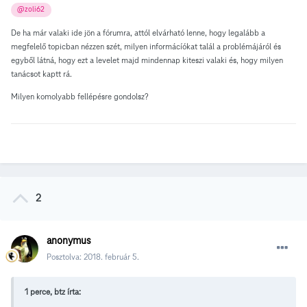
@zoli62
De ha már valaki ide jön a fórumra, attól elvárható lenne, hogy legalább a
megfelelő topicban nézzen szét, milyen informácíókat talál a problémájáról és
egyből látná, hogy ezt a levelet majd mindennap kiteszi valaki és, hogy milyen
tanácsot kaptt rá.
Milyen komolyabb fellépésre gondolsz?
2
anonymus
Posztolva:
2018. február 5.
1 perce, btz írta: