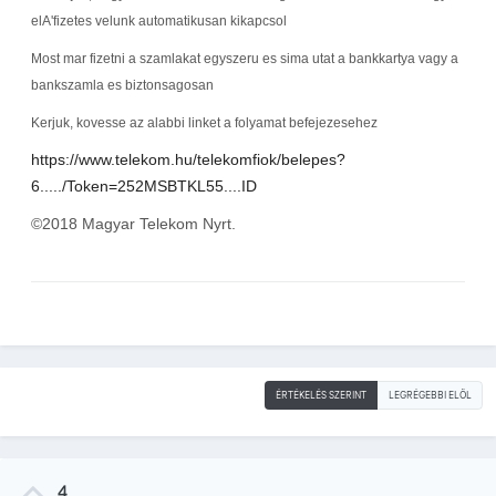
elA'fizetes velunk automatikusan kikapcsol
Most mar fizetni a szamlakat egyszeru es sima utat a bankkartya vagy a
bankszamla es biztonsagosan
Kerjuk, kovesse az alabbi linket a folyamat befejezesehez
https://www.telekom.hu/telekomfiok/belepes?
6...../Token=252MSBTKL55....ID
©2018 Magyar Telekom Nyrt.
ÉRTÉKELÉS SZERINT
LEGRÉGEBBI ELÖL
4