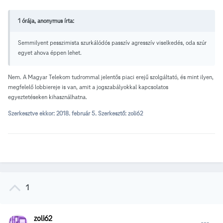
1 órája, anonymus írta:
Semmilyent pesszimista szurkálódós passzív agresszív viselkedés, oda szúr
egyet ahova éppen lehet.
Nem. A Magyar Telekom tudrommal jelentős piaci erejű szolgáltató, és mint ilyen,
megfelelő lobbiereje is van, amit a jogszabályokkal kapcsolatos
egyeztetéseken kihasználhatna.
Szerkesztve ekkor:
2018. február 5.
Szerkesztő: zoli62
1
zoli62