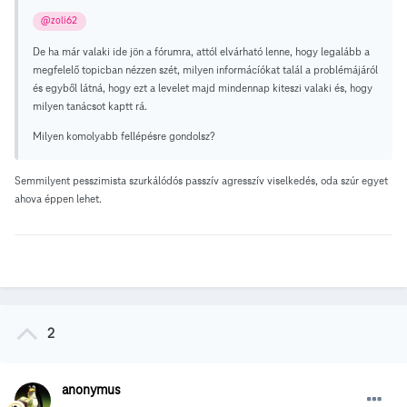
@zoli62
De ha már valaki ide jön a fórumra, attól elvárható lenne, hogy legalább a
megfelelő topicban nézzen szét, milyen informácíókat talál a problémájáról
és egyből látná, hogy ezt a levelet majd mindennap kiteszi valaki és, hogy
milyen tanácsot kaptt rá.
Milyen komolyabb fellépésre gondolsz?
Semmilyent pesszimista szurkálódós passzív agresszív viselkedés, oda szúr egyet
ahova éppen lehet.
2
anonymus