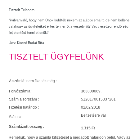
Tisztelt Telecom!
Nyilvánvaló, hogy nem Önök küldték nekem az alábbi emailt, de nem kellene
valahogy az ügyfeleiket értesíteni erről a veszélyről? Vagy esetleg rendőrségi
feljelentést tenni ellenük?
Üdv: Kissné Budai Rita
TISZTELT ÜGYFELÜNK
A számlát nem fizették még :
Folyószámla :
363800069.
Számla sorszám :
5120170015337201
Fizetési határido :
02/02/2018
Befizetésre vár
Státusz :
Számlázott összeg :
1.315 Ft
Remeljuk, hogy a szamla kifizeteset a megadott hataridon belul. Vagy az