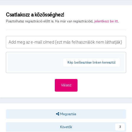
Csatlakozz a közösséghez!
Posztolhatsz regisztráció előtt is. Ha már van regisztrációd,
jelentkezz be itt
.
Kép beillesztése linken keresztül
Válasz
Megosztás
Követők
3